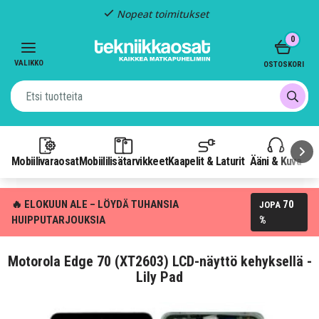
Nopeat toimitukset
Item
0
2
of
VALIKKO
OSTOSKORI
3
Mobiilivaraosat
Mobiililisätarvikkeet
Kaapelit & Laturit
Ääni & Kuva
P
🔥 ELOKUUN ALE – LÖYDÄ TUHANSIA
70
JOPA
HUIPPUTARJOUKSIA
%
Motorola Edge 70 (XT2603) LCD-näyttö kehyksellä -
Lily Pad