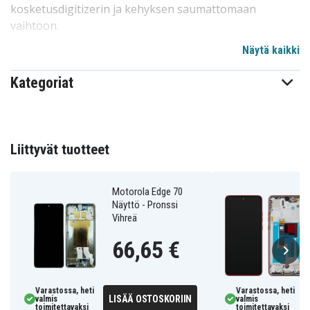
kosketusdigitizerin ja kehyksen saumattomaan
vaihtoon.
Näytä kaikki
Tekniset tiedot:
Yhteensopivuus:
Motorola Edge 70 (XT2603)
Kategoriat
Väri:
Lily Pad
Sisältää:
Näyttö, Kehys, Kosketusnäyttö
Laatu:
Alkuperäinen
Liittyvät tuotteet
5D68C31690
Tuotenro
Motorola Edge 70
Varaosa
Tuotetyyppi
Näyttö - Pronssi
Vihreä
Motorola
Merkki
66,65 €
Varastossa, heti
Varastossa, heti
LISÄÄ OSTOSKORIIN
valmis
valmis
toimitettavaksi
toimitettavaksi