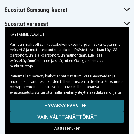
Suositut Samsung-kuoret
Suositut varaosat
KÄYTÄMME EVÄSTEIT
Parhaan mahdollisen käyttökokemuksen tarjoamiseksi käytämme
evästeitä
ja muita seurantatekniikoita. Evästeitä voidaan käyttää
personoituun ja ei-personoituun mainontaan. Lue lisää
Maksuvaihtoehdot
evästekäytännöstämme ja siitä, miten
Google käsittelee
henkilötietoja
.
Toimitusvaihtoehdot
Painamalla ”Hyväksy kaikki” annat suostumuksesi evästeiden ja
muiden seurantatekniikoiden tallentamiseen laitteellesi. Suostumus
on vapaaehtoinen ja sitä voi muuttaa milloin tahansa
evästeasetuksista tai ottamalla meihin yhteyttä saadaksesi ohjeita.
Copyright © 2026, Spares Nordic AB
HYVÄKSY EVÄSTEET
SIVULLA MAINITUT TAVARAMERKIT OVAT OMISTAJIENSA
VAIN VÄLTTÄMÄTTÖMÄT
OMAISUUTTA.
Evästeasetukset