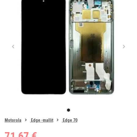
Item
1
item
of
0
Motorola
Edge -mallit
Edge 70
1
71,67 €