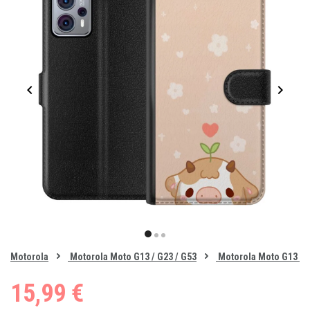
Item
1
item
item
item
of
0
Motorola
Motorola Moto G13 / G23 / G53
Motorola Moto G13 / G
1
2
3
15,99 €