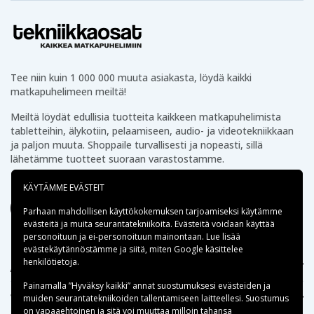
Tee niin kuin 1 000 000 muuta asiakasta, löydä kaikki
matkapuhelimeen meiltä!
Meiltä löydät edullisia tuotteita kaikkeen matkapuhelimista
tabletteihin, älykotiin, pelaamiseen, audio- ja videotekniikkaan
ja paljon muuta. Shoppaile turvallisesti ja nopeasti, sillä
lähetämme tuotteet suoraan varastostamme.
KÄYTÄMME EVÄSTEIT
Parhaan mahdollisen käyttökokemuksen tarjoamiseksi käytämme
evästeitä
ja muita seurantatekniikoita. Evästeitä voidaan käyttää
personoituun ja ei-personoituun mainontaan. Lue lisää
evästekäytännöstämme ja siitä, miten
Google käsittelee
henkilötietoja
.
Apua
Painamalla ”Hyväksy kaikki” annat suostumuksesi evästeiden ja
Tekniikkaosat.fi
muiden seurantatekniikoiden tallentamiseen laitteellesi. Suostumus
on vapaaehtoinen ja sitä voi muuttaa milloin tahansa