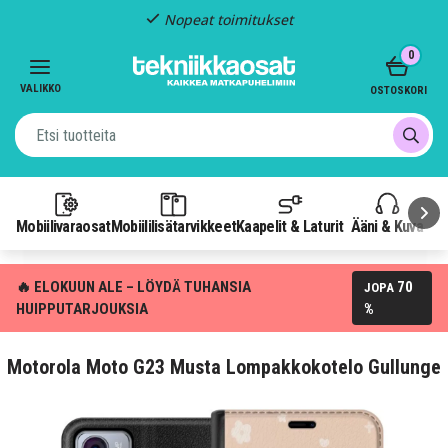
Nopeat toimitukset
Item
0
3
of
VALIKKO
OSTOSKORI
3
Mobiilivaraosat
Mobiililisätarvikkeet
Kaapelit & Laturit
Ääni & Kuva
P
🔥 ELOKUUN ALE – LÖYDÄ TUHANSIA
70
JOPA
HUIPPUTARJOUKSIA
%
Motorola Moto G23 Musta Lompakkokotelo Gullunge