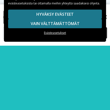
evästeasetuksista tai ottamalla meihin yhteyttä saadaksesi ohjeita.
Suositut kategoriat
HYVÄKSY EVÄSTEET
15,99 €
Motorola Moto G23 Musta Lompakkokotelo Gullunge
Suositut iPhone-kuoret
VAIN VÄLTTÄMÄTTÖMÄT
Suositut Samsung-kuoret
LISÄÄ OSTOSKORIIN
Evästeasetukset
Suositut varaosat
Maksuvaihtoehdot
Toimitusvaihtoehdot
Copyright © 2026, Spares Nordic AB