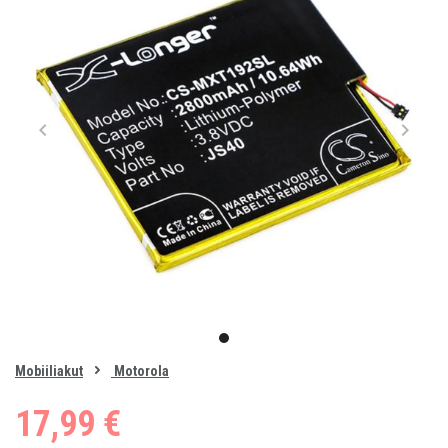
Item
1
item
of
0
Mobiiliakut
Motorola
1
17,99 €