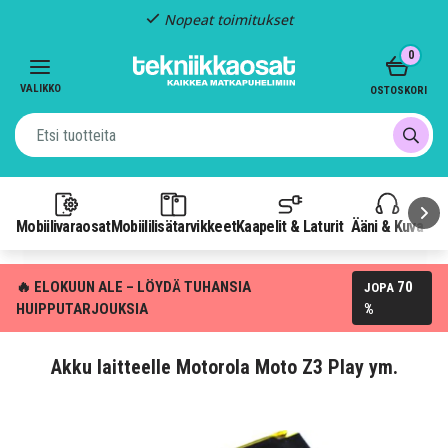
Nopeat toimitukset
Item
0
2
of
VALIKKO
OSTOSKORI
3
Mobiilivaraosat
Mobiililisätarvikkeet
Kaapelit & Laturit
Ääni & Kuva
P
🔥 ELOKUUN ALE – LÖYDÄ TUHANSIA
70
JOPA
HUIPPUTARJOUKSIA
%
Akku laitteelle Motorola Moto Z3 Play ym.