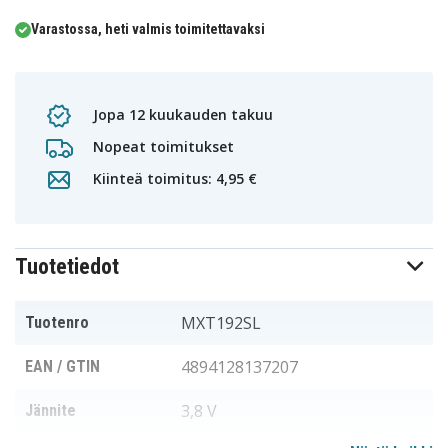
Varastossa, heti valmis toimitettavaksi
Jopa 12 kuukauden takuu
Nopeat toimitukset
Kiinteä toimitus: 4,95 €
Tuotetiedot
MXT192SL
Tuotenro
4894128137207
EAN / GTIN
3,8 V
Jännite