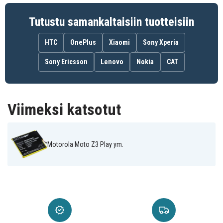
Tutustu samankaltaisiin tuotteisiin
HTC
OnePlus
Xiaomi
Sony Xperia
Sony Ericsson
Lenovo
Nokia
CAT
Viimeksi katsotut
Motorola Moto Z3 Play ym.