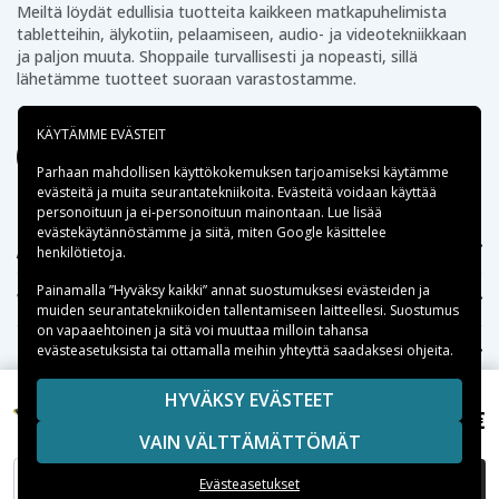
Meiltä löydät edullisia tuotteita kaikkeen matkapuhelimista
tabletteihin, älykotiin, pelaamiseen, audio- ja videotekniikkaan
ja paljon muuta. Shoppaile turvallisesti ja nopeasti, sillä
lähetämme tuotteet suoraan varastostamme.
KÄYTÄMME EVÄSTEIT
Parhaan mahdollisen käyttökokemuksen tarjoamiseksi käytämme
evästeitä
ja muita seurantatekniikoita. Evästeitä voidaan käyttää
personoituun ja ei-personoituun mainontaan. Lue lisää
evästekäytännöstämme ja siitä, miten
Google käsittelee
Apua
henkilötietoja
.
Painamalla ”Hyväksy kaikki” annat suostumuksesi evästeiden ja
Tekniikkaosat.fi
muiden seurantatekniikoiden tallentamiseen laitteellesi. Suostumus
on vapaaehtoinen ja sitä voi muuttaa milloin tahansa
evästeasetuksista tai ottamalla meihin yhteyttä saadaksesi ohjeita.
Suositut kategoriat
HYVÄKSY EVÄSTEET
Suositut iPhone-kuoret
17,99 €
Motorola Moto Z3 Play ym.
VAIN VÄLTTÄMÄTTÖMÄT
Suositut Samsung-kuoret
LISÄÄ OSTOSKORIIN
Evästeasetukset