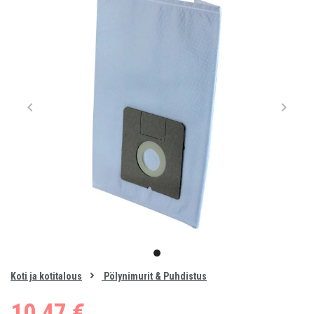
Item
1
item
of
0
Koti ja kotitalous
Pölynimurit & Puhdistus
1
10,47 €