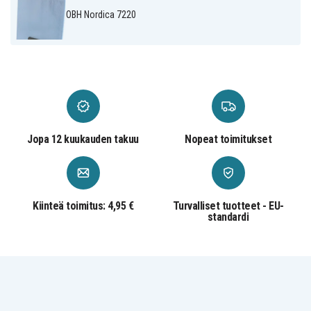
Severin BR 7926
Severin BR 7924
Severin BR 7927
(tillv. 2007)
OBH Nordica 7220
Severin BR 7930
Severin BR 7933
Severin BR 7950
(tillv. 2005 -)
Severin BR 7955
Severin BR 9603
Severin BR 9662
Severin SB 9022
Severin SB 9099
TEK 100DE
TEK 9901 S
United VC 4111
Volta U 2120
Mocky
Volta U 2125
Waves VC-15006
Waves VC-15011
(tillv. 2004)
Jopa 12 kuukauden takuu
Nopeat toimitukset
Kiinteä toimitus: 4,95 €
Turvalliset tuotteet - EU-
standardi