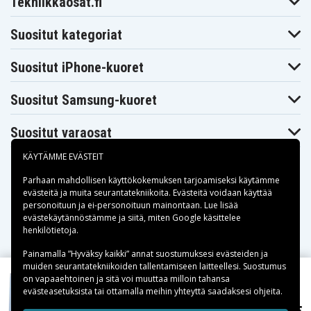
Tekniikkaosat.fi
Suositut kategoriat
Suositut iPhone-kuoret
Suositut Samsung-kuoret
Suositut varaosat
KÄYTÄMME EVÄSTEIT
Parhaan mahdollisen käyttökokemuksen tarjoamiseksi käytämme
evästeitä
ja muita seurantatekniikoita. Evästeitä voidaan käyttää
personoituun ja ei-personoituun mainontaan. Lue lisää
Maksuvaihtoehdot
evästekäytännöstämme ja siitä, miten
Google käsittelee
henkilötietoja
.
Toimitusvaihtoehdot
Painamalla ”Hyväksy kaikki” annat suostumuksesi evästeiden ja
muiden seurantatekniikoiden tallentamiseen laitteellesi. Suostumus
on vapaaehtoinen ja sitä voi muuttaa milloin tahansa
evästeasetuksista tai ottamalla meihin yhteyttä saadaksesi ohjeita.