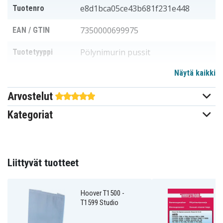
e8d1bca05ce43b681f231e448
Tuotenro
7350000699975
EAN / GTIN
Pölynimurin pussit
Tuotetyyppi
Näytä kaikki
Hugin
Sopii merkkiin
Arvostelut
Tuote on yhteensopiva seuraavien mallien kanssa:
Kategoriat
AFK PS Power
Cleantech VC
AFK PS 1500.1NE
Shortly
9901
Dirt Devil M
Dirt Devil M
Dirt Devil M
1440 Picco Bello
1441 Picco Bello
1442 Picco Bello
Dirt Devil M
Dirt Devil M
Dirt Devil M
Liittyvät tuotteet
1443 Picco Bello
1444 Picco Bello
1445 Picco Bello
Dirt Devil M
Dirt Devil M
Dirt Devil M
1446 Picco Bello
1460 Piccolo
1470 Piccolo
Dirt Devil M
Dirt Devil M
Dirt Devil M
Hoover T1500 -
1550 Swiffy
1551 Swiffy
1552 Swiffy
T1599 Studio
Dirt Devil M
Dirt Devil M
Dirt Devil M
1553 Swiffy
1554 Swiffy
1555 Swiffy
Dirt Devil M