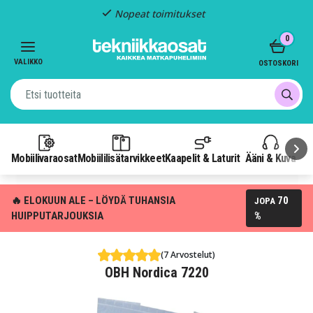
Nopeat toimitukset
Item
0
2
of
VALIKKO
OSTOSKORI
3
Mobiilivaraosat
Mobiililisätarvikkeet
Kaapelit & Laturit
Ääni & Kuva
P
🔥 ELOKUUN ALE – LÖYDÄ TUHANSIA
70
JOPA
HUIPPUTARJOUKSIA
%
(7 Arvostelut)
OBH Nordica 7220