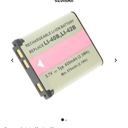
620mAh
Item
1
item
item
of