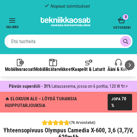
Nopeat toimitukset
Item
0
2
of
VALIKKO
OSTOSKORI
3
Mobiilivaraosat
Mobiililisätarvikkeet
Kaapelit & Laturit
Ääni & Kuva
P
Päivän superdiili - 31%
Latausasema, jossa on 6 porttia, 120 W 🔌⚡
🔥 ELOKUUN ALE – LÖYDÄ TUHANSIA
70
JOPA
HUIPPUTARJOUKSIA
%
(76 Arvostelut)
Yhteensopivuus Olympus Camedia X-600, 3,6 (3,7)V,