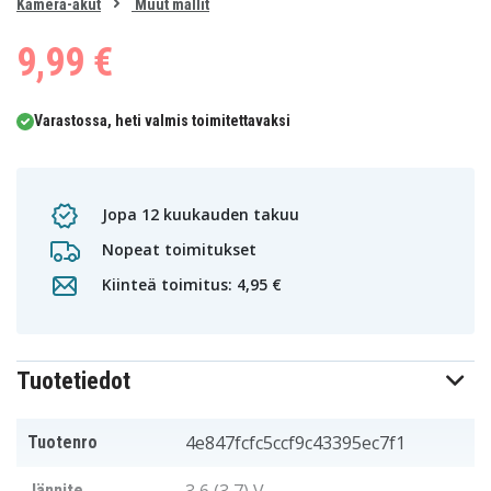
0
Kamera-akut
Muut mallit
1
2
9,99 €
Varastossa, heti valmis toimitettavaksi
Jopa 12 kuukauden takuu
Nopeat toimitukset
Kiinteä toimitus: 4,95 €
Tuotetiedot
4e847fcfc5ccf9c43395ec7f1
Tuotenro
Jännite