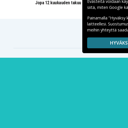
Evästeitä voidaan kä
Jopa 12 kuukauden takuu
siitä, miten
Google käs
Painamalla ”Hyväksy 
laitteellesi. Suostum
meihin yhteyttä saada
HYVÄKS
Tee niin kuin 1 000 000 muuta asiakasta, löydä kaikki
matkapuhelimeen meiltä!
Meiltä löydät edullisia tuotteita kaikkeen matkapuhelimista
tabletteihin, älykotiin, pelaamiseen, audio- ja
videotekniikkaan ja paljon muuta. Shoppaile turvallisesti ja
nopeasti, sillä lähetämme tuotteet suoraan
varastostamme.