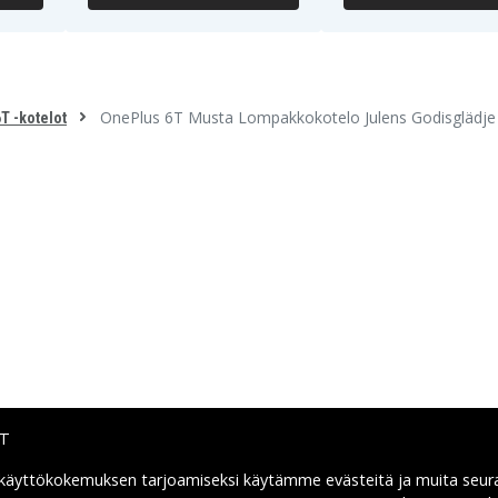
OnePlus 6T Musta Lompakkokotelo Julens Godisglädje
T -kotelot
IT
 käyttökokemuksen tarjoamiseksi käytämme
evästeitä
ja muita seur