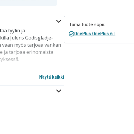
Tämä tuote sopii:
ä tyylin ja
OnePlus OnePlus 6T
killa Julens Godisglädje-
ävä vaan myös tarjoaa vankan
e ja tarjoaa erinomaista
tyksessä.
sen samettinen sisäpuoli
Näytä kaikki
n ilmeen, ja puhelimesi
etussa kuoressa. Tämä kaksi-
n, mikä tekee arvoesineiden
erityisesti suunnitellulla