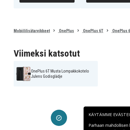
Mobiililisätarvikkeet
OnePlus
OnePlus 6T
OnePlus 6
Viimeksi katsotut
OnePlus 6T Musta Lompakkokotelo
Julens Godisglädje
KÄYTÄMME EVÄSTE
Parhaan mahdollisen