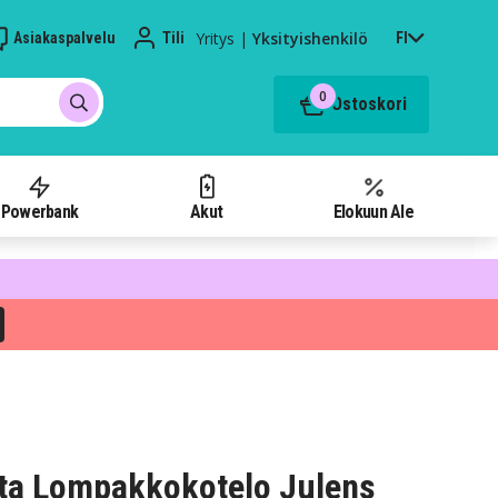
Yritys
|
Yksityishenkilö
Asiakaspalvelu
Tili
FI
0
Ostoskori
Powerbank
Akut
Elokuun Ale
ta Lompakkokotelo Julens