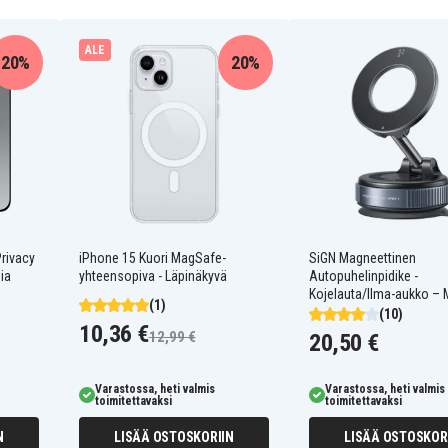
inen ja toiminnallinen:
ALE
muodon ja miellyttävän
20%
20%
 kameralle, on täydellisesti
ja painikkeille.
äilyttää muotonsa pitkään.
jaa. Sisätaskut tarjoavat
0162
Privacy
iPhone 15 Kuori MagSafe-
SiGN Magneettinen
ia
yhteensopiva - Läpinäkyvä
Autopuhelinpidike -
Kojelauta/Ilma-aukko – 
(1)
(10)
10,36 €
12,99 €
20,50 €
Varastossa, heti valmis
Varastossa, heti valmis
toimitettavaksi
toimitettavaksi
N
LISÄÄ OSTOSKORIIN
LISÄÄ OSTOSKOR