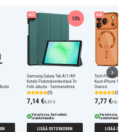
ALE
ALE
15%
Samsung Galaxy Tab A11/A9
Tech-Protect MagFlex
Kotelo Pudotuksenkestävä Tri-
Kuori iPhone 17 Pro - 
Musta
Fold Jalusta - Tummanvihreä
Oranssi
(1)
(3)
7,14 €
7,77 €
8,37 €
10,36 €
Varastossa, heti valmis
Varastossa, heti valm
toimitettavaksi
toimitettavaksi
IIN
LISÄÄ OSTOSKORIIN
LISÄÄ OSTOSKO