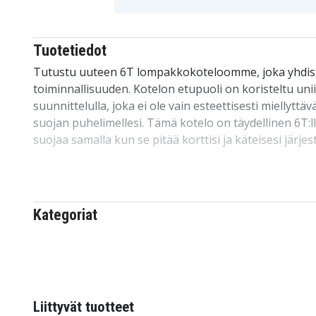
Tuotetiedot
Tutustu uuteen 6T lompakkokoteloomme, joka yhdistä
toiminnallisuuden. Kotelon etupuoli on koristeltu unii
suunnittelulla, joka ei ole vain esteettisesti miellytt
suojan puhelimellesi. Tämä kotelo on täydellinen 6T:ll
suojaa samalla kun se pitää korttisi ja käteisesi järjes
Kotelon voi sulkea turvallisesti magneettilukolla, ja 
sisältää korttitaskut. Musta takapinta antaa tyylikkää
pysyy turvallisesti paikoillaan kotelon sisäänrakenn
Kategoriat
yhdessä-ratkaisu yhdistää lompakon ja puhelinkuore
järjestämisestä helppoa. Täydellisesti sovitettu 6T:lle, 
kameran aukolla.
Tuotetiedot:
Liittyvät tuotteet