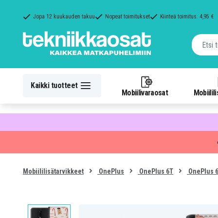
Jopa 12 kuukauden takuu
Nopeat toimitukset
Kiinteä toimitus: 4,95 €
Kaikki tuotteet
Mobiilivaraosat
Mobiilil
Mobiililisätarvikkeet
OnePlus
OnePlus 6T
OnePlus 6