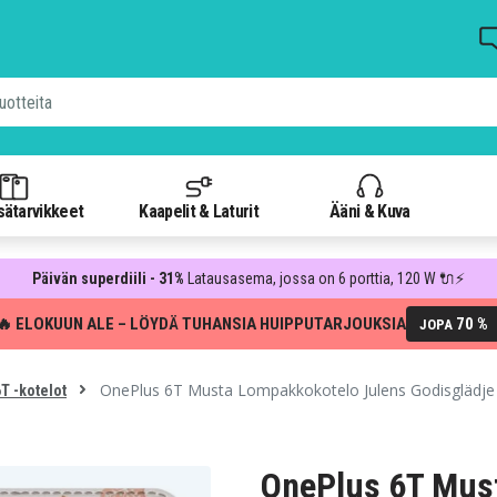
isätarvikkeet
Kaapelit & Laturit
Ääni & Kuva
Päivän superdiili - 31%
Latausasema, jossa on 6 porttia, 120 W 🔌⚡
🔥 ELOKUUN ALE – LÖYDÄ TUHANSIA HUIPPUTARJOUKSIA
70 %
JOPA
OnePlus 6T Musta Lompakkokotelo Julens Godisglädje
T -kotelot
OnePlus 6T Mus