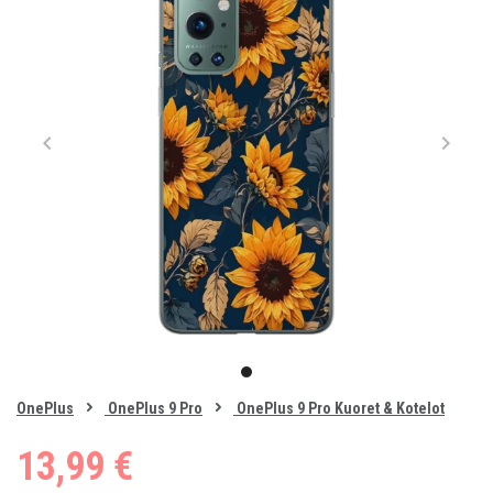
Item
1
item
of
0
OnePlus
OnePlus 9 Pro
OnePlus 9 Pro Kuoret & Kotelot
1
13,99 €