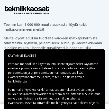
Tee niin kuin 1 000 000 muuta asiakasta, löydä kaikki
matkapuhelimeen meiltä!
Meiltä löydät edullisia tuotteita kaikkeen matkapuhelimista
tabletteihin, älykotiin, pelaamiseen, audio- ja videotekniikkaan
ja paljon muuta. Shoppaile turvallisesti ja nopeasti, sillä
lähetämme tuotteet suoraan varastostamme.
KÄYTÄMME EVÄSTEIT
Parhaan mahdollisen käyttökokemuksen tarjoamiseksi käytämme
evästeitä
ja muita seurantatekniikoita. Evästeitä voidaan käyttää
personoituun ja ei-personoituun mainontaan. Lue lisää
evästekäytännöstämme ja siitä, miten
Google käsittelee
henkilötietoja
.
Apua
Painamalla ”Hyväksy kaikki” annat suostumuksesi evästeiden ja
muiden seurantatekniikoiden tallentamiseen laitteellesi. Suostumus
on vapaaehtoinen ja sitä voi muuttaa milloin tahansa
Tekniikkaosat.fi
evästeasetuksista tai ottamalla meihin yhteyttä saadaksesi ohjeita.