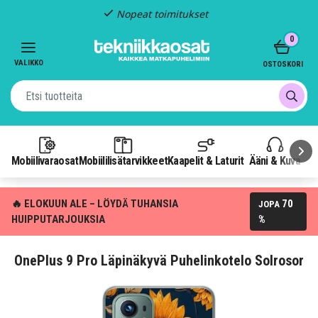
Nopeat toimitukset
Item
0
2
of
VALIKKO
OSTOSKORI
3
Mobiilivaraosat
Mobiililisätarvikkeet
Kaapelit & Laturit
Ääni & Kuva
P
🔥 ELOKUUN ALE – LÖYDÄ TUHANSIA
70
JOPA
HUIPPUTARJOUKSIA
%
OnePlus 9 Pro Läpinäkyvä Puhelinkotelo Solrosor