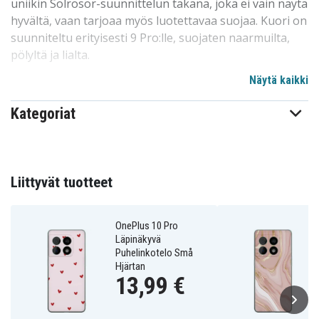
uniikin Solrosor-suunnittelun takana, joka ei vain näytä
hyvältä, vaan tarjoaa myös luotettavaa suojaa. Kuori on
suunniteltu erityisesti 9 Pro:lle, suojaten naarmuilta,
pölyltä ja lialta.
Näytä kaikki
Meidän suunnittelumme on teräväreunaton ja helppo
asentaa tai poistaa puhelimestasi, ilman
Kategoriat
naarmuuntumisen tai muiden vahinkojen riskiä. Tämä
on yksi markkinoiden suosituimmista
kuorivaihtoehdoista syystä. Korkealaatuinen ja
kohtuuhintainen, tämä kuori pärjää hyvin kilpailussa.
Liittyvät tuotteet
Erinomainen valinta puhelinten suojaamiseen perheen
kesken, lapsille ja ystäville. Erityisesti sovitettu 9 Pro:lle.
OnePlus 10 Pro
Läpinäkyvä
Tuotteen yksityiskohdat:
Puhelinkotelo Små
Hjärtan
-Erityisesti suunniteltu 9 Pro:lle, yhteensopiva
13,99 €
langattoman latauksen kanssa.
-Matkapuhelinsuoja on huolellisesti muotoiltu