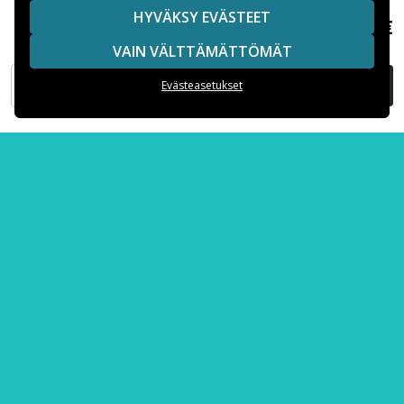
Suositut kategoriat
HYVÄKSY EVÄSTEET
13,99 €
OnePlus 9 Pro Läpinäkyvä Puhelinkotelo Solrosor
VAIN VÄLTTÄMÄTTÖMÄT
Suositut iPhone-kuoret
LISÄÄ OSTOSKORIIN
Evästeasetukset
Suositut Samsung-kuoret
Suositut varaosat
Maksuvaihtoehdot
Toimitusvaihtoehdot
Copyright © 2026, Spares Nordic AB