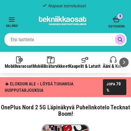
Nopeat toimitukset
Item
0
2
of
VALIKKO
OSTOSKORI
3
Mobiilivaraosat
Mobiililisätarvikkeet
Kaapelit & Laturit
Ääni & Kuva
P
🔥 ELOKUUN ALE – LÖYDÄ TUHANSIA
70
JOPA
HUIPPUTARJOUKSIA
%
OnePlus Nord 2 5G Läpinäkyvä Puhelinkotelo Tecknat
Boom!