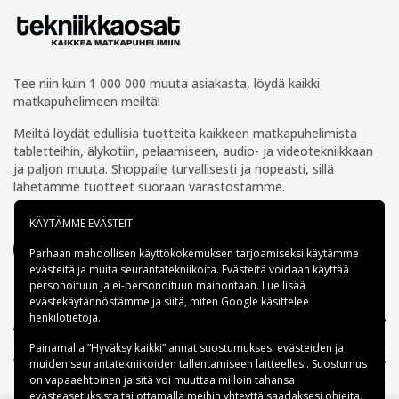
Tee niin kuin 1 000 000 muuta asiakasta, löydä kaikki
matkapuhelimeen meiltä!
Meiltä löydät edullisia tuotteita kaikkeen matkapuhelimista
tabletteihin, älykotiin, pelaamiseen, audio- ja videotekniikkaan
ja paljon muuta. Shoppaile turvallisesti ja nopeasti, sillä
lähetämme tuotteet suoraan varastostamme.
KÄYTÄMME EVÄSTEIT
Parhaan mahdollisen käyttökokemuksen tarjoamiseksi käytämme
evästeitä
ja muita seurantatekniikoita. Evästeitä voidaan käyttää
personoituun ja ei-personoituun mainontaan. Lue lisää
evästekäytännöstämme ja siitä, miten
Google käsittelee
henkilötietoja
.
Apua
Painamalla ”Hyväksy kaikki” annat suostumuksesi evästeiden ja
Tekniikkaosat.fi
muiden seurantatekniikoiden tallentamiseen laitteellesi. Suostumus
on vapaaehtoinen ja sitä voi muuttaa milloin tahansa
evästeasetuksista tai ottamalla meihin yhteyttä saadaksesi ohjeita.