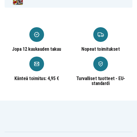
Monivärinen
Väri
Muovi
Materiaali
Jopa 12 kuukauden takuu
Nopeat toimitukset
Kiinteä toimitus: 4,95 €
Turvalliset tuotteet - EU-
standardi