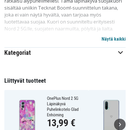
ratkaisu älypuhelimellesi. Tämä läpinäkyvä suojakuori
sisältää uniikin Tecknat Boom!-suunnittelun takana,
joka ei vain näytä hyvältä, vaan tarjoaa myös
luotettavaa suojaa. Kuori on suunniteltu erityisesti
Nord 2 5G:lle, suojaten naarmuilta, pölyltä ja lialta.
Näytä kaikki
Meidän suunnittelumme on teräväreunaton ja helppo
asentaa tai poistaa puhelimestasi, ilman
Kategoriat
naarmuuntumisen tai muiden vahinkojen riskiä. Tämä
on yksi markkinoiden suosituimmista
kuorivaihtoehdoista syystä. Korkealaatuinen ja
kohtuuhintainen, tämä kuori pärjää hyvin kilpailussa.
Liittyvät tuotteet
Erinomainen valinta puhelinten suojaamiseen perheen
kesken, lapsille ja ystäville. Erityisesti sovitettu Nord 2
5G:lle.
OnePlus Nord 2 5G
Läpinäkyvä
Puhelinkotelo Glad
Tuotteen yksityiskohdat:
Enhörning
13,99 €
-Erityisesti suunniteltu Nord 2 5G:lle, yhteensopiva