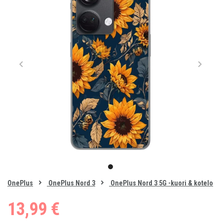
Item
1
item
of
0
OnePlus
OnePlus Nord 3
OnePlus Nord 3 5G -kuori & kotelo
1
13,99 €