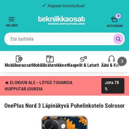
Nopeat toimitukset
Item
0
2
of
VALIKKO
OSTOSKORI
3
Mobiilivaraosat
Mobiililisätarvikkeet
Kaapelit & Laturit
Ääni & Kuva
P
🔥 ELOKUUN ALE – LÖYDÄ TUHANSIA
70
JOPA
HUIPPUTARJOUKSIA
%
OnePlus Nord 3 Läpinäkyvä Puhelinkotelo Solrosor