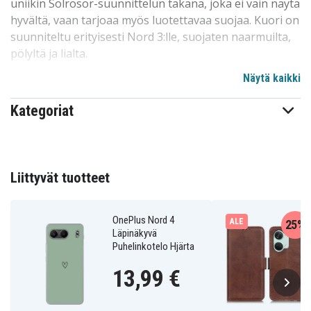
uniikin Solrosor-suunnittelun takana, joka ei vain näytä
hyvältä, vaan tarjoaa myös luotettavaa suojaa. Kuori on
suunniteltu erityisesti Nord 3:lle, suojaten naarmuilta,
pölyltä ja lialta.
Näytä kaikki
Meidän suunnittelumme on teräväreunaton ja helppo
asentaa tai poistaa puhelimestasi, ilman
Kategoriat
naarmuuntumisen tai muiden vahinkojen riskiä. Tämä
on yksi markkinoiden suosituimmista
kuorivaihtoehdoista syystä. Korkealaatuinen ja
kohtuuhintainen, tämä kuori pärjää hyvin kilpailussa.
Liittyvät tuotteet
Erinomainen valinta puhelinten suojaamiseen perheen
kesken, lapsille ja ystäville. Erityisesti sovitettu Nord
3:lle.
OnePlus Nord 4
ALE
25%
Läpinäkyvä
Puhelinkotelo Hjärta
Tuotteen yksityiskohdat:
13,99 €
-Erityisesti suunniteltu Nord 3:lle, yhteensopiva
langattoman latauksen kanssa.