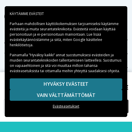
KÄYTÄMME EVÄSTEIT
Parhaan mahdollisen käyttökokemuksen tarjoamiseksi käytämme
evästeitä
ja muita seurantatekniikoita. Evästeitä voidaan käyttää
personoituun ja ei-personoituun mainontaan. Lue lisää
evästekäytännöstämme ja siitä, miten
Google käsittelee
Apua
henkilötietoja
.
Tekniikkaosat.fi
Painamalla ”Hyväksy kaikki” annat suostumuksesi evästeiden ja
muiden seurantatekniikoiden tallentamiseen laitteellesi. Suostumus
on vapaaehtoinen ja sitä voi muuttaa milloin tahansa
Suositut kategoriat
evästeasetuksista tai ottamalla meihin yhteyttä saadaksesi ohjeita.
Suositut iPhone-kuoret
HYVÄKSY EVÄSTEET
13,99 €
OnePlus Nord 3 Läpinäkyvä Puhelinkotelo Solrosor
VAIN VÄLTTÄMÄTTÖMÄT
Suositut Samsung-kuoret
LISÄÄ OSTOSKORIIN
Evästeasetukset
Suositut varaosat