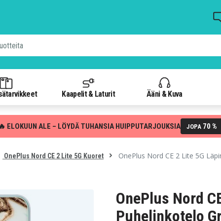
isätarvikkeet
Kaapelit & Laturit
Ääni & Kuva
🔥 ELOKUUN ALE – LÖYDÄ TUHANSIA HUIPPUTARJOUKSIA
70 %
JOPA
OnePlus Nord CE 2 Lite 5G Läpi
OnePlus Nord CE 2 Lite 5G Kuoret
OnePlus Nord CE
Puhelinkotelo G