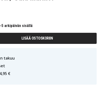
5 arkipäivän sisällä
LISÄÄ OSTOSKORIIN
n takuu
set
4,95 €