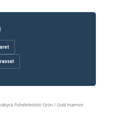
n
uoret
araosat
näkyvä Puhelinkotelo Grön / Guld marmor