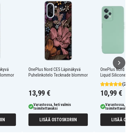
äkyvä
OnePlus Nord CE5 Läpinäkyvä
OnePlus Nord CE 2 Lit
 blommor
Puhelinkotelo Tecknade blommor
Liquid Silicone kuori -
(2)
13,99 €
10,99 €
Varastossa, heti valmis
Varastossa, heti valm
toimitettavaksi
toimitettavaksi
IIN
LISÄÄ OSTOSKORIIN
LISÄÄ OSTOSKO