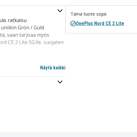
Tämä tuote sopii:
käs ratkaisu
OnePlus Nord CE 2 Lite
 uniikin Grön / Guld
tä, vaan tarjoaa myös
rd CE 2 Lite 5G:lle, suojaten
asentaa tai poistaa
Näytä kaikki
hinkojen riskiä. Tämä on
a syystä. Korkealaatuinen ja
. Erinomainen valinta
äville. Erityisesti sovitettu
nsopiva langattoman latauksen