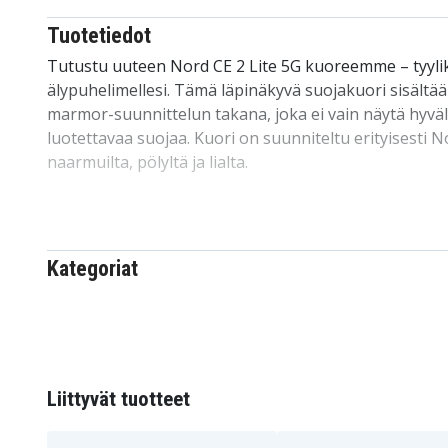
Tuotetiedot
Tutustu uuteen Nord CE 2 Lite 5G kuoreemme – tyyli
älypuhelimellesi. Tämä läpinäkyvä suojakuori sisältää
marmor-suunnittelun takana, joka ei vain näytä hyväl
luotettavaa suojaa. Kuori on suunniteltu erityisesti No
naarmuilta, pölyltä ja lialta.
Meidän suunnittelumme on teräväreunaton ja helppo 
puhelimestasi, ilman naarmuuntumisen tai muiden va
yksi markkinoiden suosituimmista kuorivaihtoehdoist
Kategoriat
kohtuuhintainen, tämä kuori pärjää hyvin kilpailussa
puhelinten suojaamiseen perheen kesken, lapsille ja yst
Nord CE 2 Lite 5G:lle.
Tuotteen yksityiskohdat:
Liittyvät tuotteet
-Erityisesti suunniteltu Nord CE 2 Lite 5G:lle, yhtee