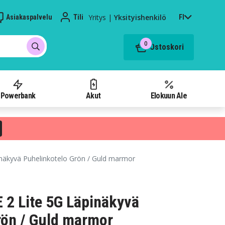
Yritys
|
Yksityishenkilö
Asiakaspalvelu
Tili
FI
0
Ostoskori
Powerbank
Akut
Elokuun Ale
näkyvä Puhelinkotelo Grön / Guld marmor
 2 Lite 5G Läpinäkyvä
rön / Guld marmor