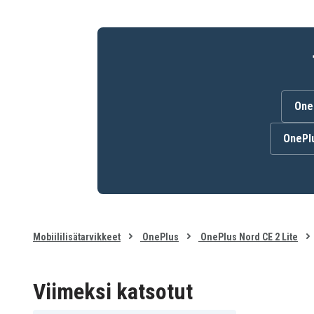
One
OnePlu
Mobiililisätarvikkeet
OnePlus
OnePlus Nord CE 2 Lite
Viimeksi katsotut