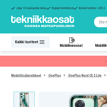
Jopa 12 kuukauden takuu
Nopeat toimitukset
Kiinteä toimitus: 4,95 €
Kaikki tuotteet
Mobiilivaraosat
Mobiilil
Mobiililisätarvikkeet
OnePlus
OnePlus Nord CE 2 Lite