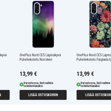
röimään ja suojaamaan
en suojan kaikille reunoille,
joka luo ylellisyyden ja
anssa, samalla tarjoten
ttaa ja tarjoaa nopean pääsyn
äkyvä
OnePlus Nord CE5 Läpinäkyvä
OnePlus Nord CE5 Läpin
Puhelinkotelo Norrsken
Puhelinkotelo Färglada
K0040
13,99 €
13,99 €
Varastossa, heti valmis
Varastossa, heti valmis
toimitettavaksi
toimitettavaksi
N
LISÄÄ OSTOSKORIIN
LISÄÄ OSTOSKOR