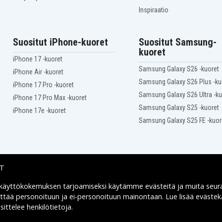
Inspiraatio
Suositut iPhone-kuoret
Suositut Samsung-
kuoret
iPhone 17 -kuoret
Samsung Galaxy S26 -kuoret
iPhone Air -kuoret
Samsung Galaxy S26 Plus -ku
iPhone 17 Pro -kuoret
Samsung Galaxy S26 Ultra -ku
iPhone 17 Pro Max -kuoret
Samsung Galaxy S25 -kuoret
iPhone 17e -kuoret
Samsung Galaxy S25 FE -kuor
IT
 käyttökokemuksen tarjoamiseksi käytämme
evästeitä
ja muita seur
Toimitusvaihtoehdot
yttää personoituun ja ei-personoituun mainontaan. Lue lisää eväst
ittelee henkilötietoja
.