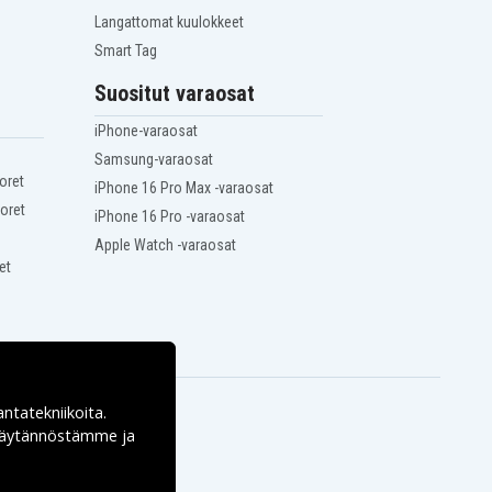
Langattomat kuulokkeet
Smart Tag
Suositut varaosat
iPhone-varaosat
Samsung-varaosat
oret
iPhone 16 Pro Max -varaosat
oret
iPhone 16 Pro -varaosat
Apple Watch -varaosat
et
antatekniikoita.
ekäytännöstämme ja