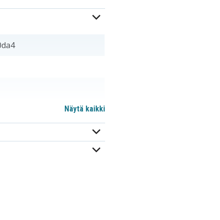
0da4
Näytä kaikki
CGR-D220