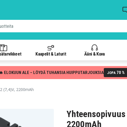
isätarvikkeet
Kaapelit & Laturit
Ääni & Kuva
🔥 ELOKUUN ALE – LÖYDÄ TUHANSIA HUIPPUTARJOUKSIA
70 %
JOPA
2 (7,4)V, 2200mAh
Yhteensopivuus 
2200mAh