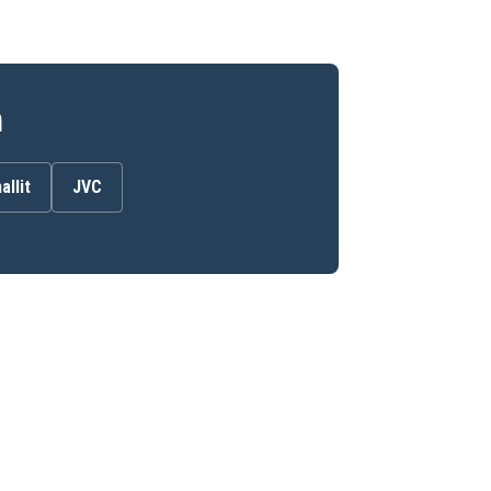
n
allit
JVC