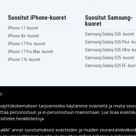
Panasonic PV-DV102
Panasonic PV-DV151
Panasonic PV-DV201
Suositut iPhone-kuoret
Suositut Samsung-
Panasonic PV-DV203
kuoret
Panasonic PV-DV400
iPhone 17 -kuoret
Panasonic PV-DV402
Samsung Galaxy S26 -kuoret
Panasonic PV-DV600
iPhone Air -kuoret
Panasonic PV-DV601D
Samsung Galaxy S26 Plus -ku
iPhone 17 Pro -kuoret
Panasonic PV-DV701
Samsung Galaxy S26 Ultra -ku
iPhone 17 Pro Max -kuoret
Panasonic PV-DV710
Samsung Galaxy S25 -kuoret
Panasonic PV-DV800K
iPhone 17e -kuoret
Panasonic PV-DV851D
Samsung Galaxy S25 FE -kuor
Panasonic PV-DV901
Panasonic PV-DV952
Panasonic PV-GS11
Panasonic PV-GS14
Panasonic PV-GS9
IT
Panasonic VDR-M20
 käyttökokemuksen tarjoamiseksi käytämme
evästeitä
ja muita seur
Toimitusvaihtoehdot
yttää personoituun ja ei-personoituun mainontaan. Lue lisää eväst
ittelee henkilötietoja
.
kaikki” annat suostumuksesi evästeiden ja muiden seurantatekniikoi