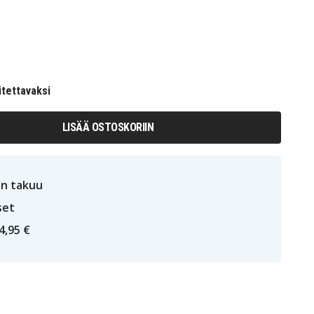
itettavaksi
LISÄÄ OSTOSKORIIN
n takuu
set
4,95 €