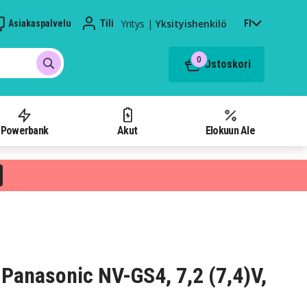
Yritys
|
Yksityishenkilö
Asiakaspalvelu
Tili
FI
0
Ostoskori
Powerbank
Akut
Elokuun Ale
Panasonic NV-GS4, 7,2 (7,4)V,