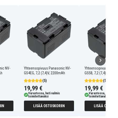
nic NV-
Yhteensopivuus Panasonic NV-
Yhteensopivuus Pana
Ah
GS4EG, 7,2 (7,4)V, 2200mAh
GS5B, 7,2 (7,4)V, 220
(5)
(5)
19,99 €
19,99 €
Varastossa, heti valmis
Varastossa, heti valm
toimitettavaksi
toimitettavaksi
IIN
LISÄÄ OSTOSKORIIN
LISÄÄ OSTOSKO