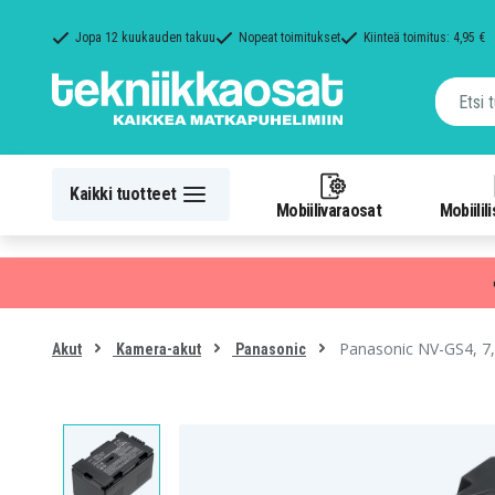
Jopa 12 kuukauden takuu
Nopeat toimitukset
Kiinteä toimitus: 4,95 €
Kaikki tuotteet
Mobiilivaraosat
Mobiilil
Panasonic NV-GS4, 7,
Akut
Kamera-akut
Panasonic