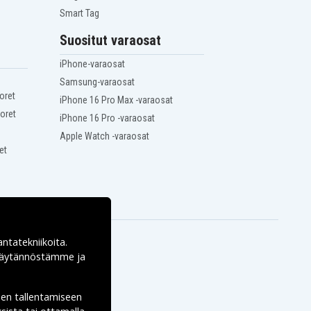
Smart Tag
Suositut varaosat
iPhone-varaosat
Samsung-varaosat
oret
iPhone 16 Pro Max -varaosat
oret
iPhone 16 Pro -varaosat
Apple Watch -varaosat
et
antatekniikoita.
ekäytännöstämme ja
den tallentamiseen