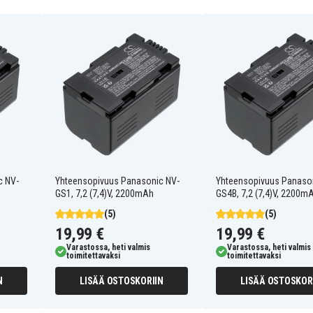
Hitachi DZ-MV200E
Hitachi DZ-MV230E
Hitachi DZ-MV270E
Panasonic AG-DVC32
Panasonic AG-DVC62
Panasonic AG-DVX100
Panasonic AG-DVX100AE
Panasonic AG-DVX100BE
Panasonic AG-DVX102B
Panasonic AG-HVX200P
c NV-
Yhteensopivuus Panasonic NV-
Yhteensopivuus Panaso
1B
Panasonic CGR-D220A/1B
GS1, 7,2 (7,4)V, 2200mAh
GS4B, 7,2 (7,4)V, 2200m
Panasonic NV-C1
Panasonic NV-C5
(5)
(5)
Panasonic NV-DA1
19,99 €
19,99 €
Panasonic NV-DA1EN
Varastossa, heti valmis
Varastossa, heti valmis
Panasonic NV-DS11
toimitettavaksi
toimitettavaksi
Panasonic NV-DS11ENC
Panasonic NV-DS12EG
N
LISÄÄ OSTOSKORIIN
LISÄÄ OSTOSKOR
Panasonic NV-DS150B
Panasonic NV-DS15EG