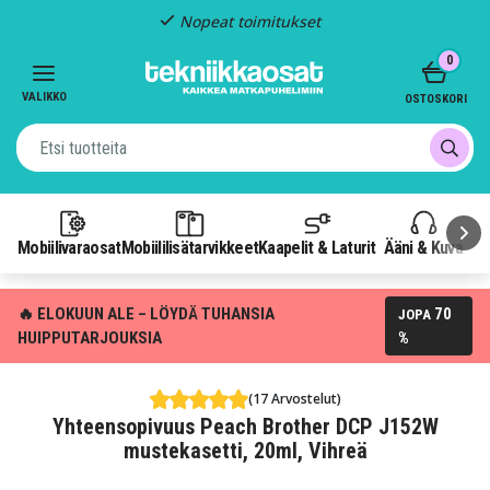
Nopeat toimitukset
Item
0
2
of
VALIKKO
OSTOSKORI
3
Mobiilivaraosat
Mobiililisätarvikkeet
Kaapelit & Laturit
Ääni & Kuva
P
🔥 ELOKUUN ALE – LÖYDÄ TUHANSIA
70
JOPA
HUIPPUTARJOUKSIA
%
(17 Arvostelut)
Yhteensopivuus Peach Brother DCP J152W
mustekasetti, 20ml, Vihreä