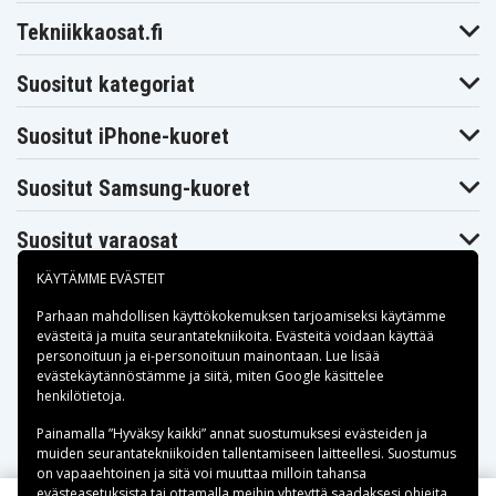
Tekniikkaosat.fi
Suositut kategoriat
Suositut iPhone-kuoret
Suositut Samsung-kuoret
Suositut varaosat
KÄYTÄMME EVÄSTEIT
Parhaan mahdollisen käyttökokemuksen tarjoamiseksi käytämme
evästeitä
ja muita seurantatekniikoita. Evästeitä voidaan käyttää
personoituun ja ei-personoituun mainontaan. Lue lisää
Maksuvaihtoehdot
evästekäytännöstämme ja siitä, miten
Google käsittelee
henkilötietoja
.
Toimitusvaihtoehdot
Painamalla ”Hyväksy kaikki” annat suostumuksesi evästeiden ja
muiden seurantatekniikoiden tallentamiseen laitteellesi. Suostumus
on vapaaehtoinen ja sitä voi muuttaa milloin tahansa
evästeasetuksista tai ottamalla meihin yhteyttä saadaksesi ohjeita.