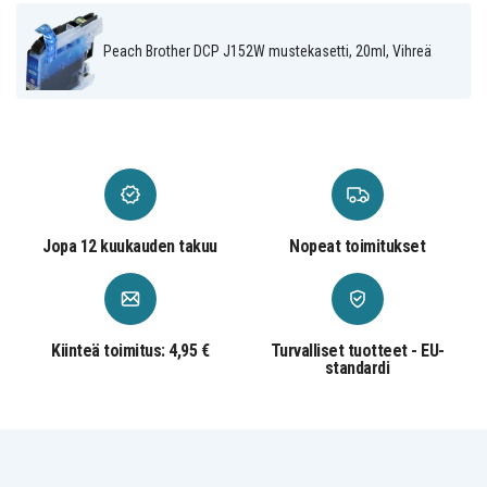
Brother MFC-J
Brother MFC-J
470 Series
475 DW
Peach Brother DCP J152W mustekasetti, 20ml, Vihreä
Jopa 12 kuukauden takuu
Nopeat toimitukset
Kiinteä toimitus: 4,95 €
Turvalliset tuotteet - EU-
standardi