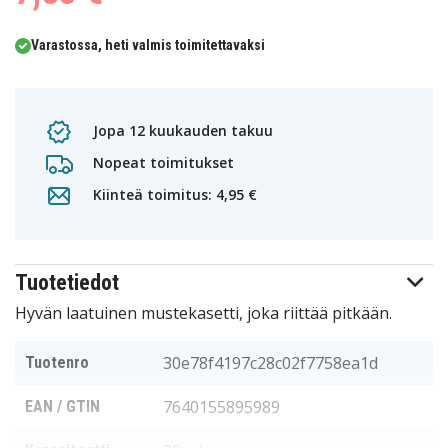
Varastossa, heti valmis toimitettavaksi
Jopa 12 kuukauden takuu
Nopeat toimitukset
Kiinteä toimitus: 4,95 €
Tuotetiedot
Hyvän laatuinen mustekasetti, joka riittää pitkään.
30e78f4197c28c02f7758ea1d
Tuotenro
7640155895989
EAN / GTIN