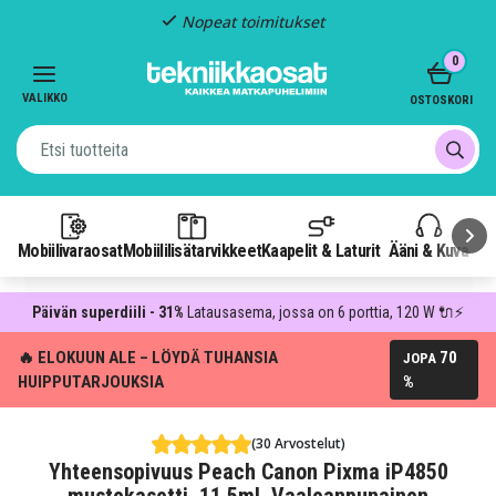
Nopeat toimitukset
Item
0
2
of
VALIKKO
OSTOSKORI
3
Mobiilivaraosat
Mobiililisätarvikkeet
Kaapelit & Laturit
Ääni & Kuva
P
Päivän superdiili - 31%
Latausasema, jossa on 6 porttia, 120 W 🔌⚡
🔥 ELOKUUN ALE – LÖYDÄ TUHANSIA
70
JOPA
HUIPPUTARJOUKSIA
%
(30 Arvostelut)
Yhteensopivuus Peach Canon Pixma iP4850