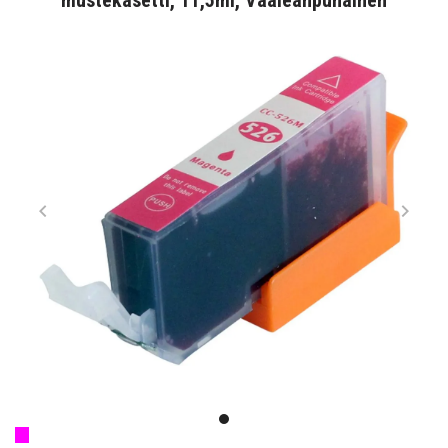
mustekasetti, 11,5ml, Vaaleanpunainen
Item
1
item
of