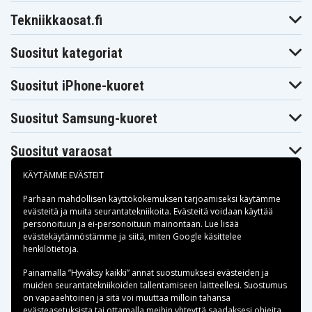
Tekniikkaosat.fi
Suositut kategoriat
Suositut iPhone-kuoret
Suositut Samsung-kuoret
Suositut varaosat
KÄYTÄMME EVÄSTEIT
Parhaan mahdollisen käyttökokemuksen tarjoamiseksi käytämme
evästeitä
ja muita seurantatekniikoita. Evästeitä voidaan käyttää
personoituun ja ei-personoituun mainontaan. Lue lisää
Maksuvaihtoehdot
evästekäytännöstämme ja siitä, miten
Google käsittelee
henkilötietoja
.
Toimitusvaihtoehdot
Painamalla ”Hyväksy kaikki” annat suostumuksesi evästeiden ja
muiden seurantatekniikoiden tallentamiseen laitteellesi. Suostumus
on vapaaehtoinen ja sitä voi muuttaa milloin tahansa
evästeasetuksista tai ottamalla meihin yhteyttä saadaksesi ohjeita.