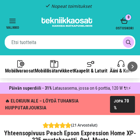
Nopeat toimitukset
Item
0
2
of
VALIKKO
OSTOSKORI
3
Mobiilivaraosat
Mobiililisätarvikkeet
Kaapelit & Laturit
Ääni & Kuva
P
Päivän superdiili - 31%
Latausasema, jossa on 6 porttia, 120 W 🔌⚡
🔥 ELOKUUN ALE – LÖYDÄ TUHANSIA
70
JOPA
HUIPPUTARJOUKSIA
%
(21 Arvostelut)
Yhteensopivuus Peach Epson Expression Home XP-