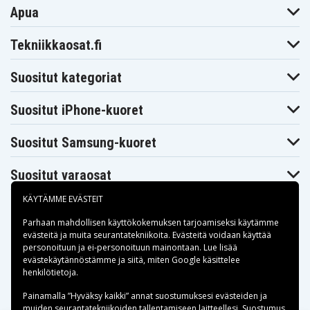
Apua
Tekniikkaosat.fi
Suositut kategoriat
Suositut iPhone-kuoret
Suositut Samsung-kuoret
Suositut varaosat
KÄYTÄMME EVÄSTEIT
Parhaan mahdollisen käyttökokemuksen tarjoamiseksi käytämme
evästeitä
ja muita seurantatekniikoita. Evästeitä voidaan käyttää
personoituun ja ei-personoituun mainontaan. Lue lisää
Maksuvaihtoehdot
evästekäytännöstämme ja siitä, miten
Google käsittelee
henkilötietoja
.
Toimitusvaihtoehdot
Painamalla ”Hyväksy kaikki” annat suostumuksesi evästeiden ja
muiden seurantatekniikoiden tallentamiseen laitteellesi. Suostumus