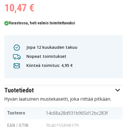
0
10,47 €
1
Varastossa, heti valmis toimitettavaksi
Jopa 12 kuukauden takuu
Nopeat toimitukset
Kiinteä toimitus: 4,95 €
Tuotetiedot
Hyvän laatuinen mustekasetti, joka riittää pitkään.
14c68a28d931b965d12bc283f
Tuotenro
7640155898379
EAN / GTIN