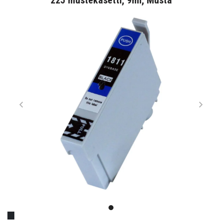
225 mustekasetti, 9ml, Musta
Item
1
item
of