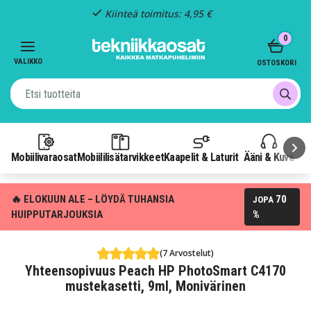
Kiinteä toimitus: 4,95 €
Item
0
3
of
VALIKKO
OSTOSKORI
3
Mobiilivaraosat
Mobiililisätarvikkeet
Kaapelit & Laturit
Ääni & Kuva
P
🔥 ELOKUUN ALE – LÖYDÄ TUHANSIA
70
JOPA
HUIPPUTARJOUKSIA
%
(7 Arvostelut)
Yhteensopivuus Peach HP PhotoSmart C4170
mustekasetti, 9ml, Monivärinen