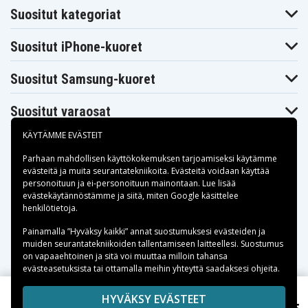
Suositut kategoriat
Suositut iPhone-kuoret
Suositut Samsung-kuoret
Suositut varaosat
KÄYTÄMME EVÄSTEIT
Parhaan mahdollisen käyttökokemuksen tarjoamiseksi käytämme
evästeitä
ja muita seurantatekniikoita. Evästeitä voidaan käyttää
personoituun ja ei-personoituun mainontaan. Lue lisää
Maksuvaihtoehdot
evästekäytännöstämme ja siitä, miten
Google käsittelee
henkilötietoja
.
Toimitusvaihtoehdot
Painamalla ”Hyväksy kaikki” annat suostumuksesi evästeiden ja
muiden seurantatekniikoiden tallentamiseen laitteellesi. Suostumus
on vapaaehtoinen ja sitä voi muuttaa milloin tahansa
evästeasetuksista tai ottamalla meihin yhteyttä saadaksesi ohjeita.
Copyright © 2026, Spares Nordic AB
HYVÄKSY EVÄSTEET
Peach HP PhotoSmart C4170 mustekasetti, 9ml,