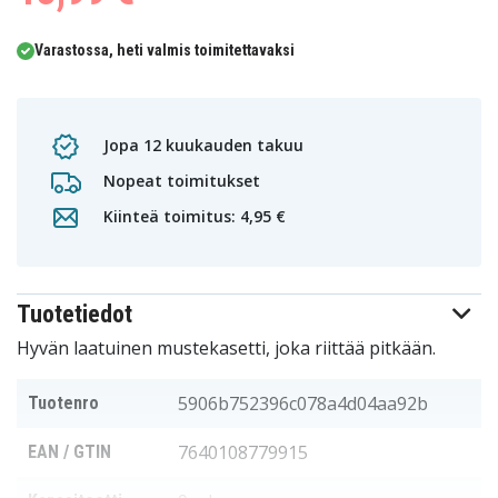
Varastossa, heti valmis toimitettavaksi
Jopa 12 kuukauden takuu
Nopeat toimitukset
Kiinteä toimitus: 4,95 €
Tuotetiedot
Hyvän laatuinen mustekasetti, joka riittää pitkään.
5906b752396c078a4d04aa92b
Tuotenro
7640108779915
EAN / GTIN