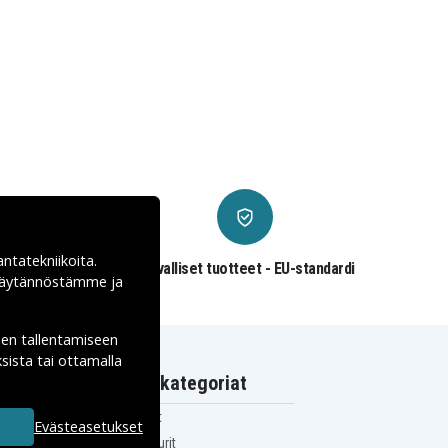
antatekniikoita.
€
Turvalliset tuotteet - EU-standardi
ekäytännöstämme ja
den tallentamiseen
sista tai ottamalla
Suositut kategoriat
iPhone-laturit
Evästeasetukset
Samsung-laturit