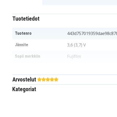
Tuotetiedot
443d757019359dae98c87
Tuotenro
3,6 (3,7) V
Jännite
Fujifilm
Sopii merkkiin
53x35x11 mm
Mitat
Arvostelut
1800 mAh
Kapasiteetti
Kategoriat
Akku korvaa:
BP-1500S
D-LI7
DB-43
DRIFLLBAT
PA3790U-1CAM
PA3791U-1CAM