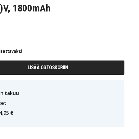
,7)V, 1800mAh
itettavaksi
LISÄÄ OSTOSKORIIN
n takuu
set
4,95 €