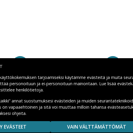
IT
 käyttökokemuksen tarjoamiseksi käytämme
evästeitä
ja muita seur
Nopeat toimitukset
Kiinteä toimitus: 4,95 
yttää personoituun ja ei-personoituun mainontaan. Lue lisää eväst
ittelee henkilötietoja
.
kaikki” annat suostumuksesi evästeiden ja muiden seurantatekniikoi
us on vapaaehtoinen ja sitä voi muuttaa milloin tahansa evästeasetuk
Apua
Tekniikkaosat.fi
ksesi ohjeita.
Ostoehdot
Tietoa meistä
Y EVÄSTEET
VAIN VÄLTTÄMÄTTÖMÄT
Palautukset
Tietosuojakäytäntö