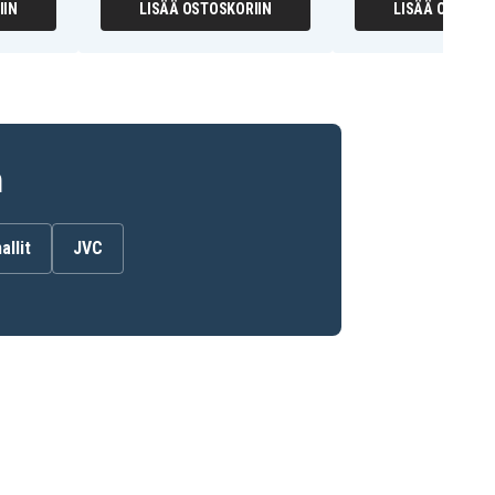
IIN
LISÄÄ OSTOSKORIIN
LISÄÄ OSTOSKO
n
allit
JVC