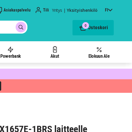
Yritys
|
Yksityishenkilö
Asiakaspalvelu
Tili
FI
0
Ostoskori
Powerbank
Akut
Elokuun Ale
PX1657E-1BRS laitteelle