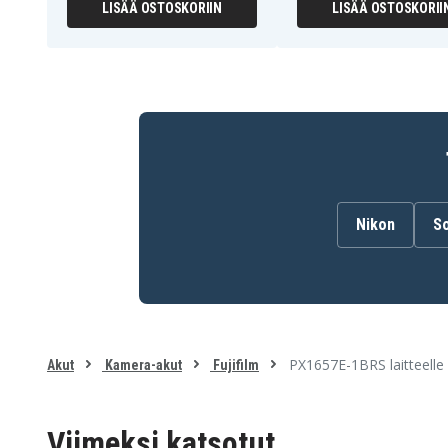
LISÄÄ OSTOSKORIIN
LISÄÄ OSTOSKORII
Ricoh Caplio RR30
Ricoh Caplio RX
Speed HD-120Z
Speed HD-50Z
Speed HD-8TZ
Speed HD-8Z
Speed HD-A10
Sports Camera HT200
Toshiba CAMILEO H30
Toshiba CAMILEO X100
Vivikai HD-C3
Vivikai HD-D10II
Vivikai HDV-8800
Nikon
S
PX1657E-1BRS laitteelle 
Akut
Kamera-akut
Fujifilm
Viimeksi katsotut