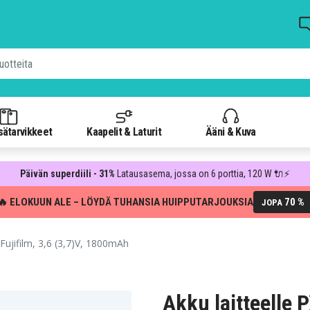
isätarvikkeet
Kaapelit & Laturit
Ääni & Kuva
Päivän superdiili - 31%
Latausasema, jossa on 6 porttia, 120 W 🔌⚡
🔥 ELOKUUN ALE – LÖYDÄ TUHANSIA HUIPPUTARJOUKSIA
70 %
JOPA
Fujifilm, 3,6 (3,7)V, 1800mAh
Akku laitteelle 