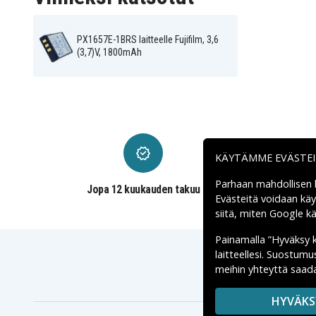
PX1657E-1BRS laitteelle Fujifilm, 3,6
(3,7)V, 1800mAh
KÄYTÄMME EVÄSTE
Parhaan mahdollisen
Jopa 12 kuukauden takuu
Evästeitä voidaan kä
siitä, miten
Google käs
Painamalla ”Hyväksy 
laitteellesi. Suostum
meihin yhteyttä saada
HYVÄKS