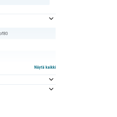
bf80
Näytä kaikki
D-Li7
NP-120
PX1657