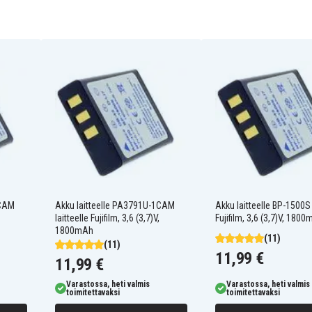
Camileo X100
Drift HD170
Fujifilm FinePix F10
Fujifilm FinePix F11 Zoom
Insignia NS-DV111080F
Lawmate PV500
Lawmate RX-1280B
Pentax Optio 550
Pentax Optio 750Z
1CAM
Akku laitteelle PA3791U-1CAM
Akku laitteelle BP-1500S 
Praktica Luxmedia 18-
laitteelle Fujifilm, 3,6 (3,7)V,
Fujifilm, 3,6 (3,7)V, 180
Z36C
1800mAh
(11)
Ricoh Caplio 300G
(11)
11,99 €
Ricoh Caplio 500G wide
11,99 €
Ricoh Caplio G3 model M
Ricoh Caplio G4
Varastossa, heti valmis
Varastossa, heti valmis
toimitettavaksi
toimitettavaksi
Ricoh Caplio GX8
Ricoh Caplio RR10