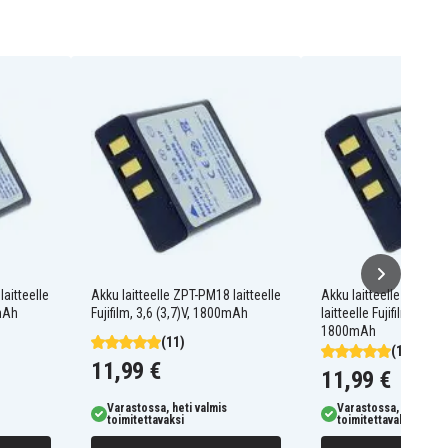
laitteelle
Akku laitteelle ZPT-PM18 laitteelle
Akku laitteelle DRIFLL
0mAh
Fujifilm, 3,6 (3,7)V, 1800mAh
laitteelle Fujifilm, 3,6 (3
1800mAh
(11)
(11)
11,99 €
11,99 €
Varastossa, heti valmis
Varastossa, heti valm
toimitettavaksi
toimitettavaksi