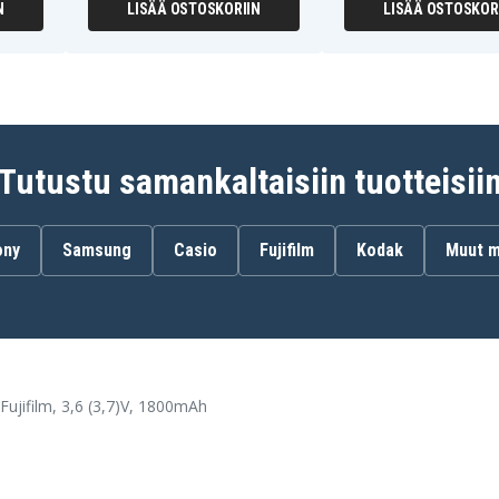
N
LISÄÄ OSTOSKORIIN
LISÄÄ OSTOSKOR
Rollei Movieline SD-10
Speed HD-7Z
Speed HD-9Z
Sports Camera TM200
V.i.o. Stream
Vivikai HDC-8800
Tutustu samankaltaisiin tuotteisii
ony
Samsung
Casio
Fujifilm
Kodak
Muut m
Fujifilm, 3,6 (3,7)V, 1800mAh