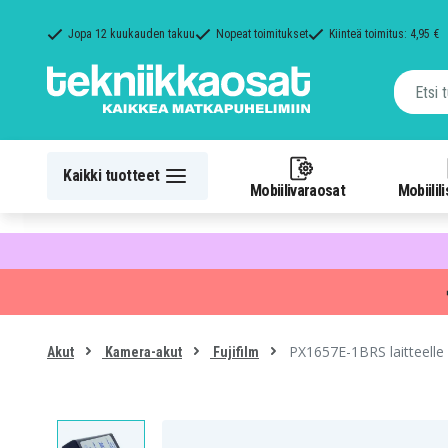
Jopa 12 kuukauden takuu
Nopeat toimitukset
Kiinteä toimitus: 4,95 €
Kaikki tuotteet
Mobiilivaraosat
Mobiilil
PX1657E-1BRS laitteelle 
Akut
Kamera-akut
Fujifilm