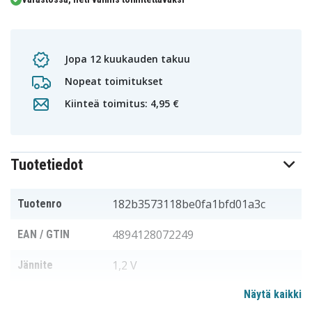
Jopa 12 kuukauden takuu
Nopeat toimitukset
Kiinteä toimitus: 4,95 €
Tuotetiedot
182b3573118be0fa1bfd01a3c
Tuotenro
4894128072249
EAN / GTIN
1,2 V
Jännite
Näytä kaikki
Philips
Sopii merkkiin