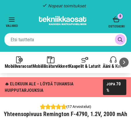
Nopeat toimitukset
Item
0
2
of
VALIKKO
OSTOSKORI
3
Mobiilivaraosat
Mobiililisätarvikkeet
Kaapelit & Laturit
Ääni & Kuva
P
🔥 ELOKUUN ALE – LÖYDÄ TUHANSIA
70
JOPA
HUIPPUTARJOUKSIA
%
(17 Arvostelut)
Yhteensopivuus Remington F-4790, 1.2V, 2000 mAh