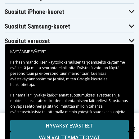
T760
T765
T770
Philips Norelco
Philips Norelco
Philips Norelco
Suositut iPhone-kuoret
T800
T860
T870
Philips Norelco
Philips Norelco
Philips Norelco
T900
T960
T970
Suositut Samsung-kuoret
Philips Norelco
Philips Norelco
Philips
WS400
WS600
NorelcoHP6337/A
Philips PQ212
Philips PQ222
Philips RQ320
Suositut varaosat
Remington F-
Remington F-
Philips YS502
4790
5790
KÄYTÄMME EVÄSTEIT
Remington F-
Remington MS-
Remington MS-
7790
280
290
Parhaan mahdollisen käyttökokemuksen tarjoamiseksi käytämme
Remington MS-
Remington MS-
Remington MS-
evästeitä
ja muita seurantatekniikoita. Evästeitä voidaan käyttää
5100
5200
5500
personoituun ja ei-personoituun mainontaan. Lue lisää
Remington MS-
Remington MS-
Remington MS-
Maksuvaihtoehdot
5700
5800
6000
evästekäytännöstämme ja siitä, miten
Google käsittelee
henkilötietoja
Remington MS-
.
Remington
Remington R-
900
MS2-390
4130
Toimitusvaihtoehdot
Remington R-
Remington R-
Remington R-
Painamalla ”Hyväksy kaikki” annat suostumuksesi evästeiden ja
450s
5130
600
muiden seurantatekniikoiden tallentamiseen laitteellesi. Suostumus
Remington R-
Remington R-
Remington R-
on vapaaehtoinen ja sitä voi muuttaa milloin tahansa
6130
650s
7130
evästeasetuksista tai ottamalla meihin yhteyttä saadaksesi ohjeita.
Remington R-
Remington R-
Remington R-
9100
9170
9190
Copyright © 2026, Spares Nordic AB
HYVÄKSY EVÄSTEET
Remington R-
Remington R-
Remington R-
10,47 €
Remington F-4790, 1.2V, 2000 mAh
9200
9250
9270
SIVULLA MAINITUT TAVARAMERKIT OVAT OMISTAJIENSA
Remington R-
Remington R-
Remington R-
VAIN VÄLTTÄMÄTTÖMÄT
OMAISUUTTA.