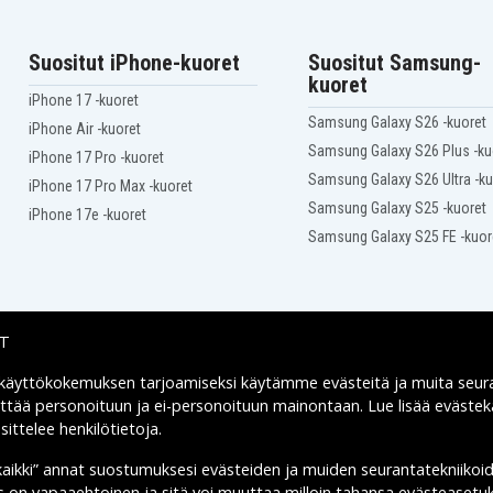
Suositut iPhone-kuoret
Suositut Samsung-
kuoret
iPhone 17 -kuoret
Samsung Galaxy S26 -kuoret
iPhone Air -kuoret
Samsung Galaxy S26 Plus -ku
iPhone 17 Pro -kuoret
Samsung Galaxy S26 Ultra -ku
iPhone 17 Pro Max -kuoret
Samsung Galaxy S25 -kuoret
iPhone 17e -kuoret
Samsung Galaxy S25 FE -kuor
IT
 käyttökokemuksen tarjoamiseksi käytämme
evästeitä
ja muita seur
Toimitusvaihtoehdot
yttää personoituun ja ei-personoituun mainontaan. Lue lisää eväst
ittelee henkilötietoja
.
kaikki” annat suostumuksesi evästeiden ja muiden seurantatekniikoi
us on vapaaehtoinen ja sitä voi muuttaa milloin tahansa evästeasetuk