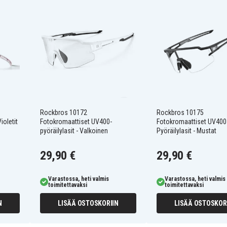
n pyöräilylasien edut
oon optimaalisen näön
uuden takaamiseksi pitkien
ovaa käsittelyä.
 säteilyltä.
Rockbros 10172
Rockbros 10175
ioletit
Fotokromaattiset UV400-
Fotokromaattiset UV400
pyöräilylasit - Valkoinen
Pyöräilylasit - Mustat
29,90 €
29,90 €
Varastossa, heti valmis
Varastossa, heti valmis
toimitettavaksi
toimitettavaksi
N
LISÄÄ OSTOSKORIIN
LISÄÄ OSTOSKOR