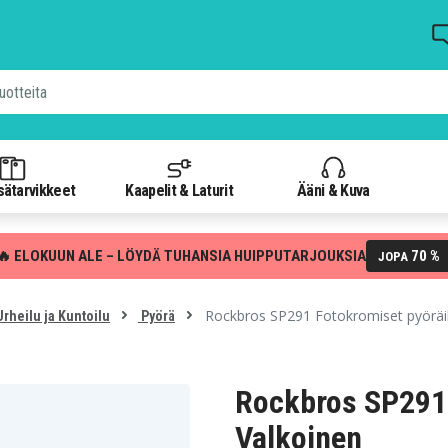
isätarvikkeet
Kaapelit & Laturit
Ääni & Kuva
🔥 ELOKUUN ALE – LÖYDÄ TUHANSIA HUIPPUTARJOUKSIA
70 %
JOPA
Rockbros SP291 Fotokromiset pyöräily
rheilu ja Kuntoilu
Pyörä
Rockbros SP291 
Valkoinen