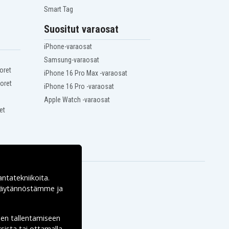
Smart Tag
Suositut varaosat
iPhone-varaosat
Samsung-varaosat
oret
iPhone 16 Pro Max -varaosat
oret
iPhone 16 Pro -varaosat
Apple Watch -varaosat
et
antatekniikoita.
ekäytännöstämme ja
den tallentamiseen
sista tai ottamalla