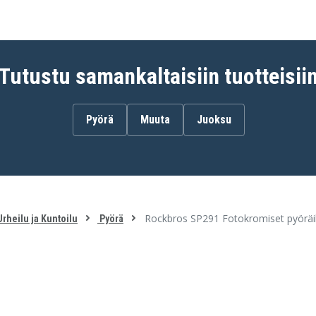
Tutustu samankaltaisiin tuotteisii
Pyörä
Muuta
Juoksu
Rockbros SP291 Fotokromiset pyöräily
rheilu ja Kuntoilu
Pyörä