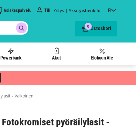
Yritys
|
Yksityishenkilö
Asiakaspalvelu
Tili
FI
0
Ostoskori
Powerbank
Akut
Elokuun Ale
lasit - Valkoinen
Fotokromiset pyöräilylasit -