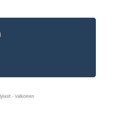
n
lasit - Valkoinen