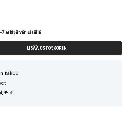
7 arkipäivän sisällä
LISÄÄ OSTOSKORIIN
n takuu
set
4,95 €