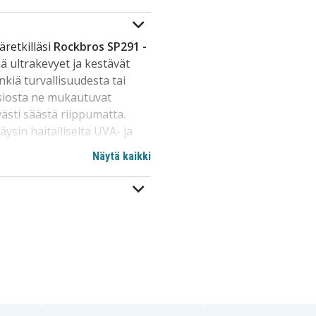
retkilläsi
Rockbros SP291 -
ä ultrakevyet ja kestävät
inkiä turvallisuudesta tai
nsiosta ne mukautuvat
västi säästä riippumatta.
ysin haitalliselta UVA- ja
 myös pitkillä, aurinkoisilla
Näytä kaikki