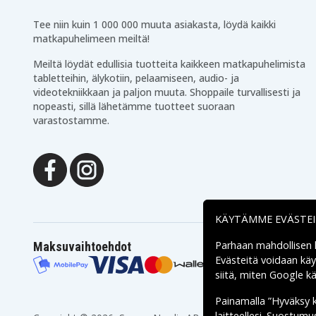
Tee niin kuin 1 000 000 muuta asiakasta, löydä kaikki
matkapuhelimeen meiltä!
Meiltä löydät edullisia tuotteita kaikkeen matkapuhelimista
tabletteihin, älykotiin, pelaamiseen, audio- ja
videotekniikkaan ja paljon muuta. Shoppaile turvallisesti ja
nopeasti, sillä lähetämme tuotteet suoraan
varastostamme.
KÄYTÄMME EVÄSTE
Parhaan mahdollisen
Maksuvaihtoehdot
Evästeitä voidaan kä
siitä, miten
Google käs
Painamalla ”Hyväksy 
laitteellesi. Suostum