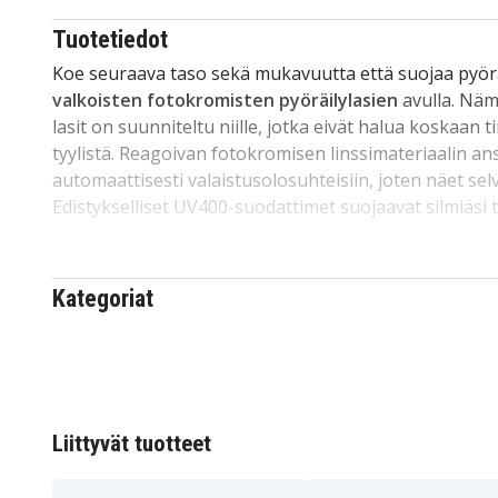
Tuotetiedot
Koe seuraava taso sekä mukavuutta että suojaa pyörä
valkoisten fotokromisten pyöräilylasien
avulla. Näm
lasit on suunniteltu niille, jotka eivät halua koskaan t
tyylistä. Reagoivan fotokromisen linssimateriaalin a
automaattisesti valaistusolosuhteisiin, joten näet sel
Edistykselliset UV400-suodattimet suojaavat silmiäsi tä
UVB-säteilyltä, mikä tarjoaa ylimääräistä mielenrauhaa
pyöräretkillä.
Kategoriat
Tekniset tiedot:
Merkki:
Rockbros
Malli:
SP291
Väri:
Valkoinen
Materiaali:
PC
Liittyvät tuotteet
UV-suodatin:
UV400
Paino:
30 g