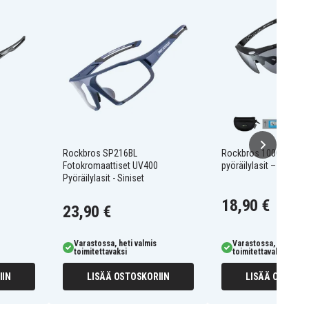
Rockbros SP216BL
Rockbros 10003 polar
Fotokromaattiset UV400
pyöräilylasit – mustat
Pyöräilylasit - Siniset
18,90 €
23,90 €
Varastossa, heti valmis
Varastossa, heti valm
toimitettavaksi
toimitettavaksi
IIN
LISÄÄ OSTOSKORIIN
LISÄÄ OSTOSKO