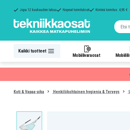
Jopa 12 kuukauden takuu
Nopeat toimitukset
Kiinteä toimitus: 4,95 €
Kaikki tuotteet
Mobiilivaraosat
Mobiilil
Koti & Vapaa-aika
Henkilökohtainen hygienia & Terveys
U