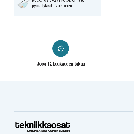
Rockbros SP291 Fotokromiset
pyöräilylasit - Valkoinen
Jopa 12 kuukauden takuu