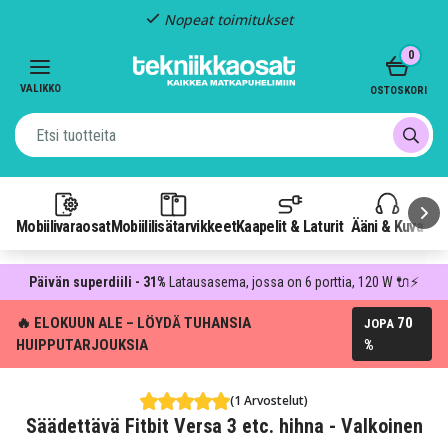
Nopeat toimitukset
Item
0
2
of
VALIKKO
OSTOSKORI
3
Mobiilivaraosat
Mobiililisätarvikkeet
Kaapelit & Laturit
Ääni & Kuva
P
Päivän superdiili - 31%
Latausasema, jossa on 6 porttia, 120 W 🔌⚡
🔥 ELOKUUN ALE – LÖYDÄ TUHANSIA
70
JOPA
HUIPPUTARJOUKSIA
%
(1 Arvostelut)
Säädettävä Fitbit Versa 3 etc. hihna - Valkoinen