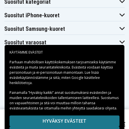
Suositut kategoriat
Suositut iPhone-kuoret
Suositut Samsung-kuoret
Suositut varaosat
KÄYTÄMME EVÄSTEIT
Parhaan mahdollisen käyttökokemuksen tarjoamiseksi käytämme
evästeitä
ja muita seurantatekniikoita. Evästeitä voidaan käyttää
personoituun ja ei-personoituun mainontaan. Lue lisää
Maksuvaihtoehdot
evästekäytännöstämme ja siitä, miten
Google käsittelee
henkilötietoja
.
Toimitusvaihtoehdot
Painamalla ”Hyväksy kaikki” annat suostumuksesi evästeiden ja
muiden seurantatekniikoiden tallentamiseen laitteellesi. Suostumus
on vapaaehtoinen ja sitä voi muuttaa milloin tahansa
evästeasetuksista tai ottamalla meihin yhteyttä saadaksesi ohjeita.
Copyright © 2026, Spares Nordic AB
HYVÄKSY EVÄSTEET
12,99 €
Säädettävä Fitbit Versa 3 etc. hihna - Valkoinen
SIVULLA MAINITUT TAVARAMERKIT OVAT OMISTAJIENSA