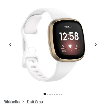
Item
1
item
item
item
item
item
item
item
item
of
0
Fitbit kellot
Fitbit Versa
1
2
3
4
5
6
7
8