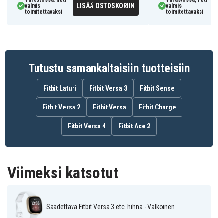
Varastossa, heti
Varastossa, heti
LISÄÄ OSTOSKORIIN
valmis
valmis
toimitettavaksi
toimitettavaksi
Tutustu samankaltaisiin tuotteisiin
Fitbit Laturi
Fitbit Versa 3
Fitbit Sense
Fitbit Versa 2
Fitbit Versa
Fitbit Charge
Fitbit Versa 4
Fitbit Ace 2
Viimeksi katsotut
Säädettävä Fitbit Versa 3 etc. hihna - Valkoinen