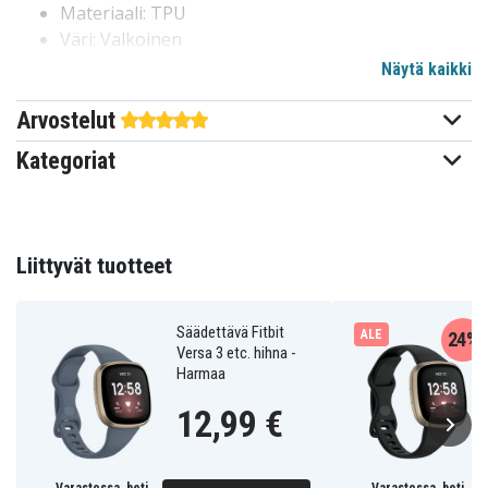
Materiaali: TPU
Väri: Valkoinen
Yhteensopivuus: Fitbit Sense, Fitbit Versa 3
Näytä kaikki
Arvostelut
680603551A
Tuotenro
Kategoriat
Ranneke
Tuotetyyppi
Liittyvät tuotteet
Säädettävä Fitbit
ALE
24%
Versa 3 etc. hihna -
Harmaa
12,99 €