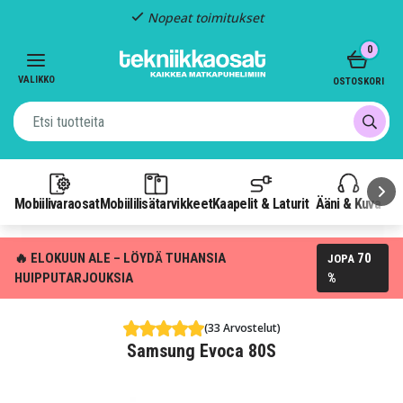
Nopeat toimitukset
Item
0
2
of
VALIKKO
OSTOSKORI
3
Mobiilivaraosat
Mobiililisätarvikkeet
Kaapelit & Laturit
Ääni & Kuva
P
🔥 ELOKUUN ALE – LÖYDÄ TUHANSIA
70
JOPA
HUIPPUTARJOUKSIA
%
(33 Arvostelut)
Samsung Evoca 80S