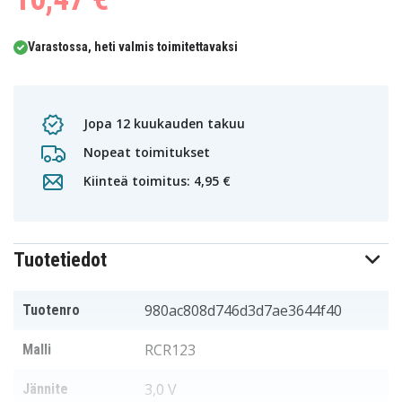
Varastossa, heti valmis toimitettavaksi
Jopa 12 kuukauden takuu
Nopeat toimitukset
Kiinteä toimitus: 4,95 €
Tuotetiedot
980ac808d746d3d7ae3644f40
Tuotenro
RCR123
Malli
3,0 V
Jännite