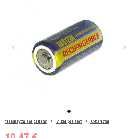
Item
1
item
of
0
Yleiskäyttöiset paristot
Alkaliparistot
C-paristot
1
10,47 €