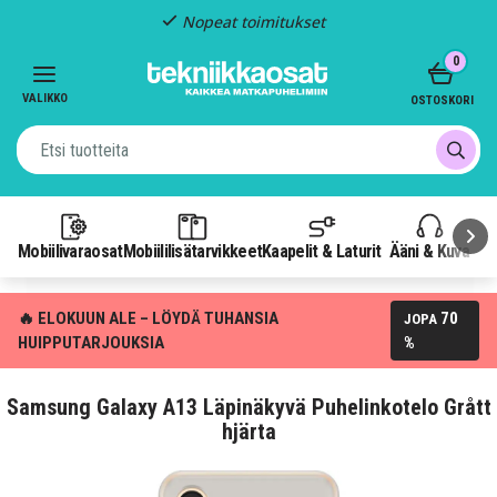
Nopeat toimitukset
Item
0
2
of
VALIKKO
OSTOSKORI
3
Mobiilivaraosat
Mobiililisätarvikkeet
Kaapelit & Laturit
Ääni & Kuva
P
🔥 ELOKUUN ALE – LÖYDÄ TUHANSIA
70
JOPA
HUIPPUTARJOUKSIA
%
Samsung Galaxy A13 Läpinäkyvä Puhelinkotelo Grått
hjärta