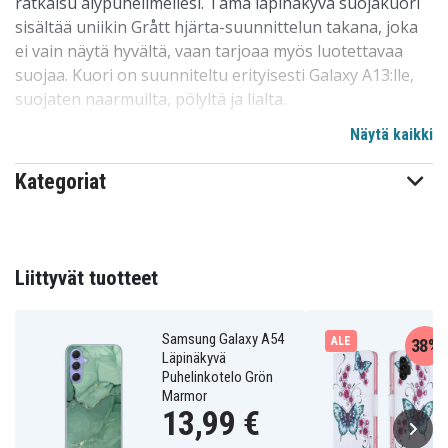
ratkaisu älypuhelimellesi. Tämä läpinäkyvä suojakuori
sisältää uniikin Grått hjärta-suunnittelun takana, joka
ei vain näytä hyvältä, vaan tarjoaa myös luotettavaa
suojaa. Kuori on suunniteltu erityisesti Galaxy A13:lle,
suojaten naarmuilta, pölyltä ja lialta.
Näytä kaikki
Meidän suunnittelumme on teräväreunaton ja helppo
asentaa tai poistaa puhelimestasi, ilman
Kategoriat
naarmuuntumisen tai muiden vahinkojen riskiä. Tämä
on yksi markkinoiden suosituimmista
kuorivaihtoehdoista syystä. Korkealaatuinen ja
kohtuuhintainen, tämä kuori pärjää hyvin kilpailussa.
Liittyvät tuotteet
Erinomainen valinta puhelinten suojaamiseen perheen
kesken, lapsille ja ystäville. Erityisesti sovitettu Galaxy
A13:lle.
Samsung Galaxy A54
ALE
38%
Läpinäkyvä
Puhelinkotelo Grön
Tuotteen yksityiskohdat:
Marmor
13,99 €
-Erityisesti suunniteltu Galaxy A13:lle, yhteensopiva