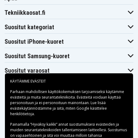
Tekniikkaosat.fi
Suositut kategoriat
Suositut iPhone-kuoret
Suositut Samsung-kuoret
Suositut varaosat
KÄYTÄMME EVÄSTEIT
Parhaan mahdollisen käyttökokemuksen tarjoamiseksi käytämme
evästeitä
ja muita seurantatekniikoita. Evästeitä voidaan käyttää
personoituun ja ei-personoituun mainontaan. Lue lisää
Maksuvaihtoehdot
evästekäytännöstämme ja siitä, miten
Google käsittelee
henkilötietoja
.
Toimitusvaihtoehdot
Painamalla ”Hyväksy kaikki” annat suostumuksesi evästeiden ja
muiden seurantatekniikoiden tallentamiseen laitteellesi. Suostumus
on vapaaehtoinen ja sitä voi muuttaa milloin tahansa