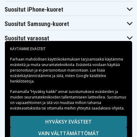
Suositut iPhone-kuoret
Suositut Samsung-kuoret
Suositut varaosat
KÄYTÄMME EVÄSTEIT
Parhaan mahdollisen käyttökokemuksen tarjoamiseksi käytämme
evästeitä
ja muita seurantatekniikoita. Evästeitä voidaan käyttää
personoituun ja ei-personoituun mainontaan. Lue lisää
Maksuvaihtoehdot
evästekäytännöstämme ja siitä, miten
Google käsittelee
henkilötietoja
.
Toimitusvaihtoehdot
Painamalla ”Hyväksy kaikki” annat suostumuksesi evästeiden ja
muiden seurantatekniikoiden tallentamiseen laitteellesi. Suostumus
on vapaaehtoinen ja sitä voi muuttaa milloin tahansa
evästeasetuksista tai ottamalla meihin yhteyttä saadaksesi ohjeita.
Copyright © 2026, Spares Nordic AB
HYVÄKSY EVÄSTEET
SIVULLA MAINITUT TAVARAMERKIT OVAT OMISTAJIENSA
VAIN VÄLTTÄMÄTTÖMÄT
OMAISUUTTA.