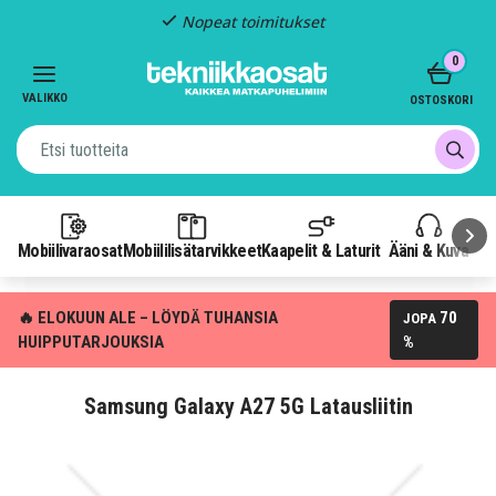
Nopeat toimitukset
Item
0
2
of
VALIKKO
OSTOSKORI
3
Mobiilivaraosat
Mobiililisätarvikkeet
Kaapelit & Laturit
Ääni & Kuva
P
🔥 ELOKUUN ALE – LÖYDÄ TUHANSIA
70
JOPA
HUIPPUTARJOUKSIA
%
Samsung Galaxy A27 5G Latausliitin