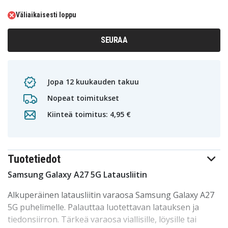
Väliaikaisesti loppu
SEURAA
Jopa 12 kuukauden takuu
Nopeat toimitukset
Kiinteä toimitus: 4,95 €
Tuotetiedot
Samsung Galaxy A27 5G Latausliitin
Alkuperäinen latausliitin varaosa Samsung Galaxy A27
5G puhelimelle. Palauttaa luotettavan latauksen ja
tiedonsiirron. Tärkeä varaosa viallisille, löysille tai