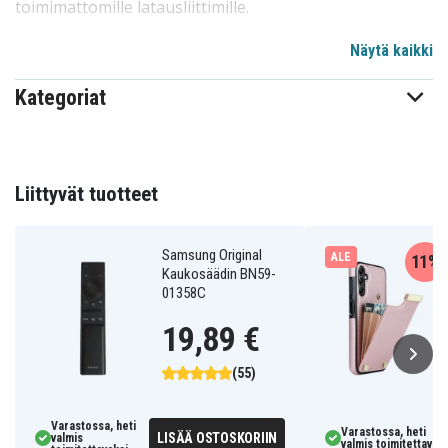
toimimattomille latausliittimille.
Merkki:
Samsung
Näytä kaikki
Tuotetyyppi:
Latausliitin
Yhteensopiva malli:
Galaxy A27 5G
Kategoriat
GH96-22244A
Tuotenro
Samsung
Merkki
Liittyvät tuotteet
Samsung Original
ALE
11%
Kaukosäädin BN59-
01358C
19,89 €
(55)
Varastossa, heti
Varastossa, heti
LISÄÄ OSTOSKORIIN
valmis
valmis toimitettavaks