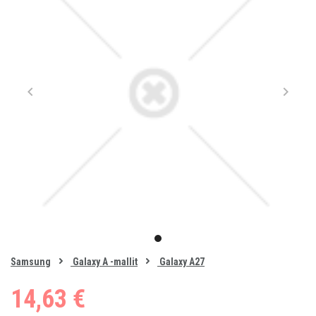
Item
1
item
of
0
Samsung
Galaxy A -mallit
Galaxy A27
1
14,63 €