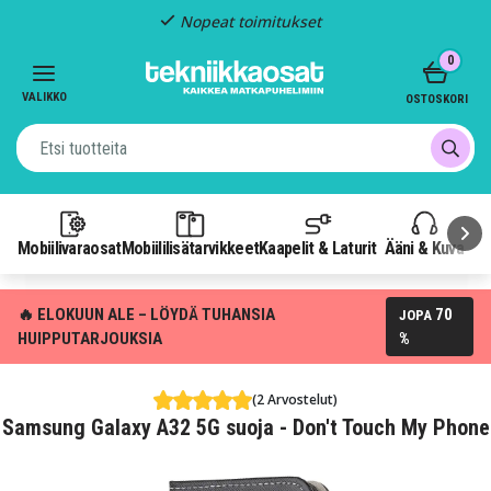
Nopeat toimitukset
Item
0
2
of
VALIKKO
OSTOSKORI
3
Mobiilivaraosat
Mobiililisätarvikkeet
Kaapelit & Laturit
Ääni & Kuva
P
🔥 ELOKUUN ALE – LÖYDÄ TUHANSIA
70
JOPA
HUIPPUTARJOUKSIA
%
(2 Arvostelut)
Samsung Galaxy A32 5G suoja - Don't Touch My Phone