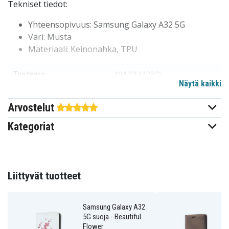
Tekniset tiedot:
Yhteensopivuus: Samsung Galaxy A32 5G
Väri: Musta
Materiaali: Keinonahka, TPU
101232423D
Tuotenro
Näytä kaikki
101232423D
EAN / GTIN
Arvostelut
Kotelo
Tuotetyyppi
Kategoriat
Musta
Väri
Keinonahka
Materiaali
Liittyvät tuotteet
Samsung Galaxy A32
5G suoja - Beautiful
Flower