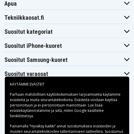
Apua
Tekniikkaosat.fi
Suositut kategoriat
Suositut iPhone-kuoret
Suositut Samsung-kuoret
Suositut varaosat
KÄYTÄMME EVÄSTEIT
Parhaan mahdollisen käyttökokemuksen tarjoamiseksi käytämme
evästeitä
ja muita seurantatekniikoita. Evästeitä voidaan käyttää
personoituun ja ei-personoituun mainontaan. Lue lisää
Maksuvaihtoehdot
evästekäytännöstämme ja siitä, miten
Google käsittelee
henkilötietoja
.
Toimitusvaihtoehdot
Painamalla ”Hyväksy kaikki” annat suostumuksesi evästeiden ja
muiden seurantatekniikoiden tallentamiseen laitteellesi. Suostumus