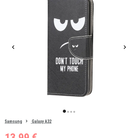
Item
1
item
item
item
item
of
0
Samsung
Galaxy A32
1
2
3
4
13,99 €