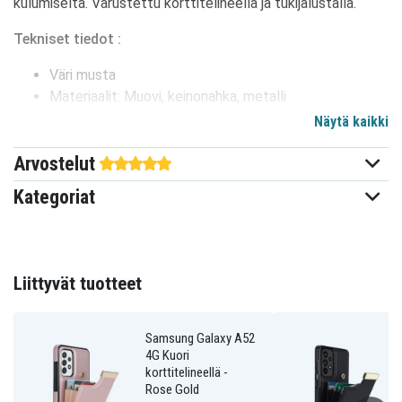
kulumiselta. Varustettu korttitelineellä ja tukijalustalla.
Tekniset tiedot
:
Väri musta
Materiaalit: Muovi, keinonahka, metalli
Yhteensopiva: Samsung Galaxy A52 4G; A52 5G; A52s
Näytä kaikki
5G
Arvostelut
660175457C
Tuotenro
Kategoriat
Kuoret
Tuotetyyppi
Korttipaikat
Ominaisuus
Liittyvät tuotteet
Musta
Väri
Samsung Galaxy A52
Keinonahka
Materiaali
4G Kuori
korttitelineellä -
Rose Gold