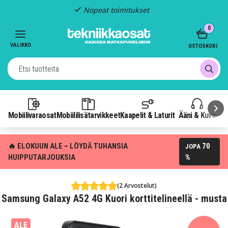
Nopeat toimitukset
Item
0
2
of
VALIKKO
OSTOSKORI
3
Mobiilivaraosat
Mobiililisätarvikkeet
Kaapelit & Laturit
Ääni & Kuva
P
🔥 ELOKUUN ALE – LÖYDÄ TUHANSIA
70
JOPA
HUIPPUTARJOUKSIA
%
(2 Arvostelut)
Samsung Galaxy A52 4G Kuori korttitelineellä - musta
ALE