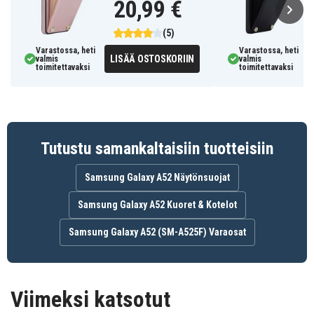
20,99 €
(5)
Varastossa, heti
Varastossa, heti
LISÄÄ OSTOSKORIIN
valmis
valmis
toimitettavaksi
toimitettavaksi
Tutustu samankaltaisiin tuotteisiin
Samsung Galaxy A52 Näytönsuojat
Samsung Galaxy A52 Kuoret & Kotelot
Samsung Galaxy A52 (SM-A525F) Varaosat
Viimeksi katsotut