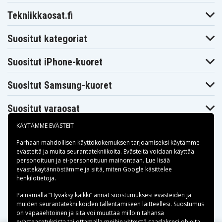
Tekniikkaosat.fi
Suositut kategoriat
Suositut iPhone-kuoret
Suositut Samsung-kuoret
Suositut varaosat
KÄYTÄMME EVÄSTEIT
Parhaan mahdollisen käyttökokemuksen tarjoamiseksi käytämme
evästeitä
ja muita seurantatekniikoita. Evästeitä voidaan käyttää
personoituun ja ei-personoituun mainontaan. Lue lisää
Maksuvaihtoehdot
evästekäytännöstämme ja siitä, miten
Google käsittelee
henkilötietoja
.
Toimitusvaihtoehdot
Painamalla ”Hyväksy kaikki” annat suostumuksesi evästeiden ja
muiden seurantatekniikoiden tallentamiseen laitteellesi. Suostumus
on vapaaehtoinen ja sitä voi muuttaa milloin tahansa
evästeasetuksista tai ottamalla meihin yhteyttä saadaksesi ohjeita.