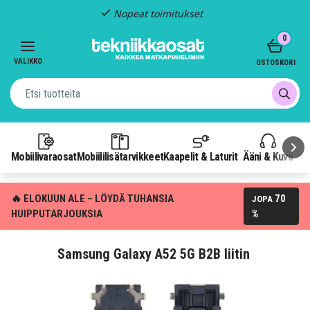
Nopeat toimitukset
Item
0
2
of
VALIKKO
OSTOSKORI
3
Mobiilivaraosat
Mobiililisätarvikkeet
Kaapelit & Laturit
Ääni & Kuva
P
🔥 ELOKUUN ALE – LÖYDÄ TUHANSIA
70
JOPA
HUIPPUTARJOUKSIA
%
Samsung Galaxy A52 5G B2B liitin