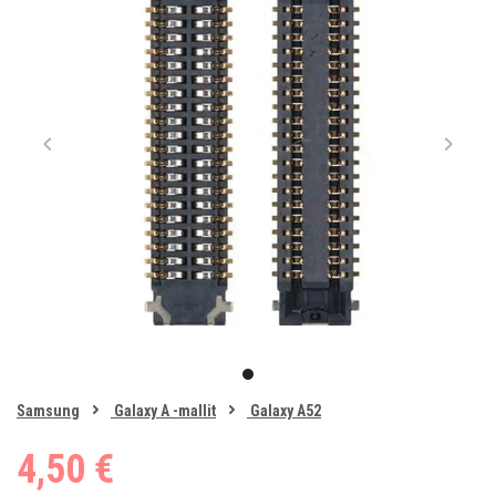
Item
1
item
of
0
Samsung
Galaxy A -mallit
Galaxy A52
1
4,50 €