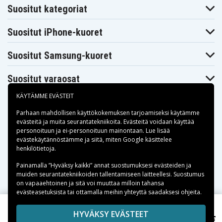
Suositut kategoriat
Suositut iPhone-kuoret
Suositut Samsung-kuoret
Suositut varaosat
KÄYTÄMME EVÄSTEIT
Parhaan mahdollisen käyttökokemuksen tarjoamiseksi käytämme
evästeitä
ja muita seurantatekniikoita. Evästeitä voidaan käyttää
personoituun ja ei-personoituun mainontaan. Lue lisää
Maksuvaihtoehdot
evästekäytännöstämme ja siitä, miten
Google käsittelee
henkilötietoja
.
Toimitusvaihtoehdot
Painamalla ”Hyväksy kaikki” annat suostumuksesi evästeiden ja
muiden seurantatekniikoiden tallentamiseen laitteellesi. Suostumus
on vapaaehtoinen ja sitä voi muuttaa milloin tahansa
evästeasetuksista tai ottamalla meihin yhteyttä saadaksesi ohjeita.
Copyright © 2026, Spares Nordic AB
HYVÄKSY EVÄSTEET
4,50 €
Samsung Galaxy A52 5G B2B liitin