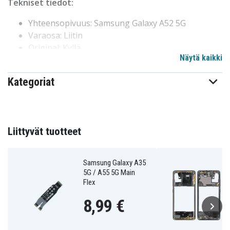
Tekniset tiedot:
Yhteensopivuus: Samsung Galaxy A52 5G
Varaosa: Liitin
Original: Kyllä
Näytä kaikki
Brändi: Samsung
Kategoriat
3710-002856
Tuotenro
Varaosa
Tuotetyyppi
Liittyvät tuotteet
Samsung Galaxy A35
5G / A55 5G Main
Flex
8,99 €