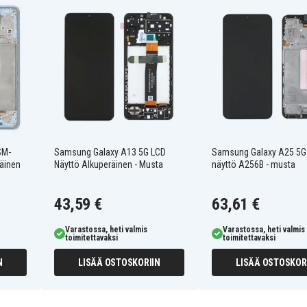
(SM-A536B)
SM-
Samsung Galaxy A13 5G LCD
Samsung Galaxy A25 5G
äinen
Näyttö Alkuperäinen - Musta
näyttö A256B - musta
43,59 €
63,61 €
Varastossa, heti valmis
Varastossa, heti valmis
toimitettavaksi
toimitettavaksi
N
LISÄÄ OSTOSKORIIN
LISÄÄ OSTOSKOR