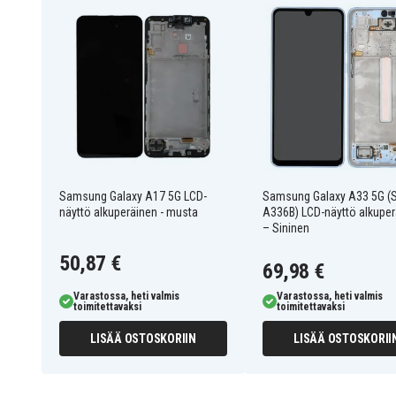
Väri: Musta
Yhteensopiva kanssa: Samsung Galaxy A53 5G 
GH82-28025A
Tuotenro
8721428287980
EAN / GTIN
Näyttö
Tuotetyyppi
Samsung
Merkki
Samsung Galaxy A17 5G LCD-
Samsung Galaxy A33 5G (
näyttö alkuperäinen - musta
A336B) LCD-näyttö alkuper
– Sininen
Musta
Väri
50,87 €
69,98 €
Varastossa, heti valmis
Varastossa, heti valmis
toimitettavaksi
toimitettavaksi
LISÄÄ OSTOSKORIIN
LISÄÄ OSTOSKORII