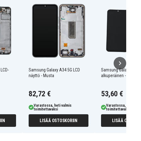
 LCD-
Samsung Galaxy A34 5G LCD
Samsung Galaxy A24 
näyttö - Musta
alkuperäinen - musta
82,72 €
53,60 €
Varastossa, heti valmis
Varastossa, heti valm
toimitettavaksi
toimitettavaksi
IIN
LISÄÄ OSTOSKORIIN
LISÄÄ OSTOSKO