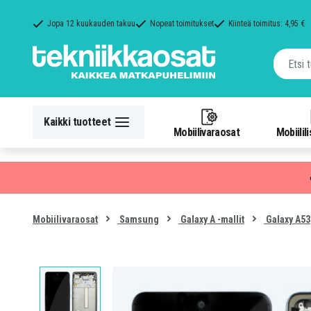
Jopa 12 kuukauden takuu
Nopeat toimitukset
Kiinteä toimitus: 4,95 €
Kaikki tuotteet
Mobiilivaraosat
Mobiilil
Mobiilivaraosat
Samsung
Galaxy A -mallit
Galaxy A53