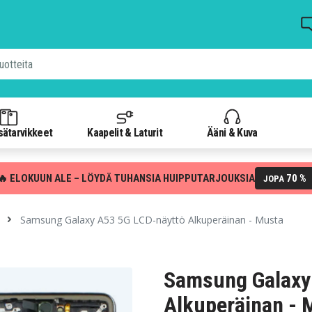
isätarvikkeet
Kaapelit & Laturit
Ääni & Kuva
🔥 ELOKUUN ALE – LÖYDÄ TUHANSIA HUIPPUTARJOUKSIA
70 %
JOPA
Samsung Galaxy A53 5G LCD-näyttö Alkuperäinan - Musta
Samsung Galaxy
Alkuperäinan - 