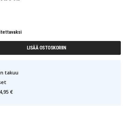
itettavaksi
LISÄÄ OSTOSKORIIN
n takuu
set
4,95 €