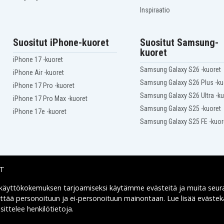
Inspiraatio
Suositut iPhone-kuoret
Suositut Samsung-
kuoret
iPhone 17 -kuoret
Samsung Galaxy S26 -kuoret
iPhone Air -kuoret
Samsung Galaxy S26 Plus -ku
iPhone 17 Pro -kuoret
Samsung Galaxy S26 Ultra -ku
iPhone 17 Pro Max -kuoret
Samsung Galaxy S25 -kuoret
iPhone 17e -kuoret
Samsung Galaxy S25 FE -kuor
IT
 käyttökokemuksen tarjoamiseksi käytämme
evästeitä
ja muita seur
Toimitusvaihtoehdot
yttää personoituun ja ei-personoituun mainontaan. Lue lisää eväst
ittelee henkilötietoja
.