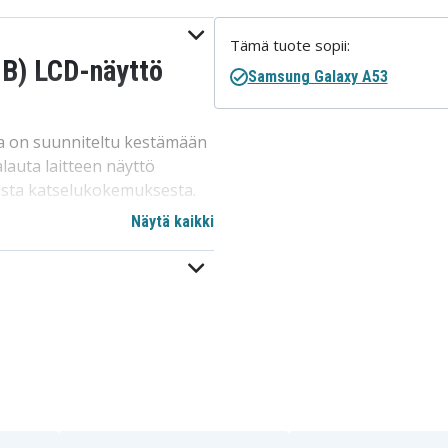
Tämä tuote sopii:
B) LCD-näyttö
Samsung Galaxy A53
ka on suunniteltu kestämään
lauta laitteen näyttö
aasta katselukokemuksesta.
omaisesti halkeilleiden,
Näytä kaikki
aamiseen ja puhelimen
vuuteen, se yhdistää
teesi toimii parhaimmillaan