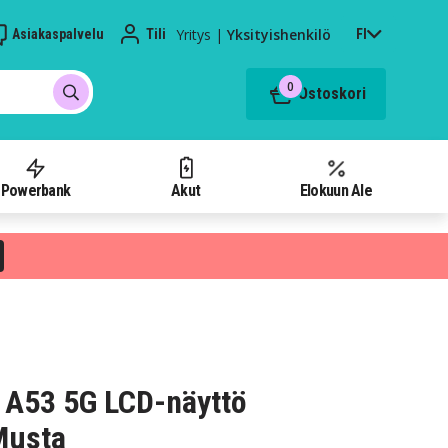
Yritys
|
Yksityishenkilö
Asiakaspalvelu
Tili
FI
0
Ostoskori
Powerbank
Akut
Elokuun Ale
 A53 5G LCD-näyttö
Musta