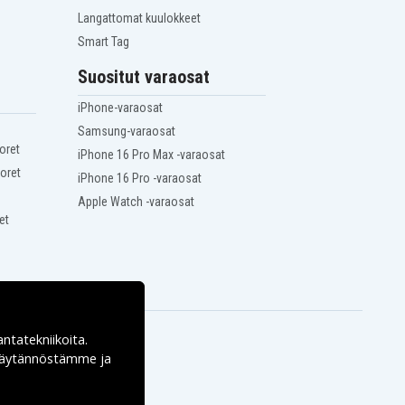
Langattomat kuulokkeet
Smart Tag
Suositut varaosat
iPhone-varaosat
Samsung-varaosat
oret
iPhone 16 Pro Max -varaosat
oret
iPhone 16 Pro -varaosat
Apple Watch -varaosat
et
antatekniikoita.
ekäytännöstämme ja