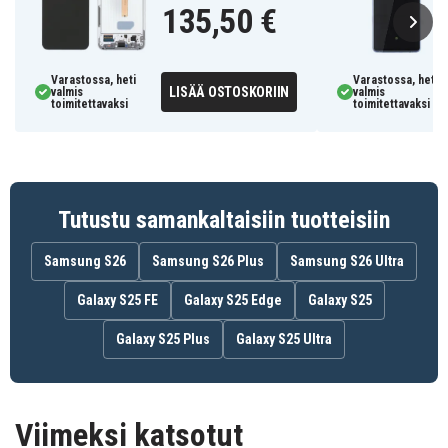
Väri: Majestic Black
135,50 €
Yhteensopiva kanssa: Samsung Galaxy S10 5G
GH82-20567B
Tuotenro
Varastossa, heti
Varastossa, heti
LISÄÄ OSTOSKORIIN
valmis
valmis
toimitettavaksi
toimitettavaksi
8721428041582
EAN / GTIN
Näyttö
Tuotetyyppi
Samsung
Merkki
Tutustu samankaltaisiin tuotteisiin
Musta
Väri
Samsung S26
Samsung S26 Plus
Samsung S26 Ultra
Galaxy S25 FE
Galaxy S25 Edge
Galaxy S25
Galaxy S25 Plus
Galaxy S25 Ultra
Viimeksi katsotut