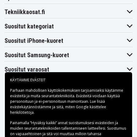
Tekniikkaosat.fi
Suositut kategoriat
Suositut iPhone-kuoret
Suositut Samsung-kuoret
Suositut varaosat
KÄYTÄMME EVÄSTEIT
Parhaan mahdollisen käyttökokemuksen tarjoamiseksi käytämme
evästeitä
ja muita seurantatekniikoita. Evästeitä voidaan käyttää
personoituun ja ei-personoituun mainontaan. Lue lisää
Maksuvaihtoehdot
evästekäytännöstämme ja siitä, miten
Google käsittelee
henkilötietoja
.
Toimitusvaihtoehdot
Painamalla ”Hyväksy kaikki” annat suostumuksesi evästeiden ja
muiden seurantatekniikoiden tallentamiseen laitteellesi. Suostumus
on vapaaehtoinen ja sitä voi muuttaa milloin tahansa