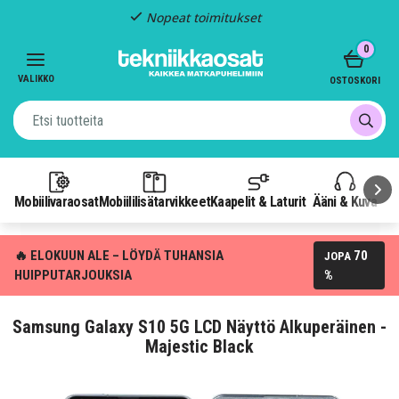
Nopeat toimitukset
Item
0
2
of
VALIKKO
OSTOSKORI
3
Mobiilivaraosat
Mobiililisätarvikkeet
Kaapelit & Laturit
Ääni & Kuva
P
🔥 ELOKUUN ALE – LÖYDÄ TUHANSIA
70
JOPA
HUIPPUTARJOUKSIA
%
Samsung Galaxy S10 5G LCD Näyttö Alkuperäinen -
Majestic Black