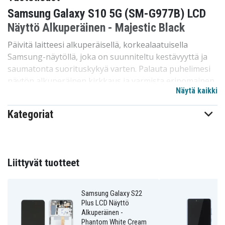
Samsung Galaxy S10 5G (SM-G977B) LCD
Näyttö Alkuperäinen - Majestic Black
Päivitä laitteesi alkuperäisellä, korkealaatuisella
Samsung-näytöllä, joka on suunniteltu kestävyyttä ja
saumatonta suorituskykyä varten. Palauta puhelimesi
näytön alkuperäinen kirkkaus ja varmista erinomainen
Näytä kaikki
katselukokemus. Helppo asentaa – tämä vaihtonäyttö
on täydellinen ratkaisu särkyneiden, toimimattomien
Kategoriat
tai vaurioituneiden näyttöjen korjaamiseen ja antaa
älypuhelimellesi uutta elämää. Luotettavasti valmistettu
näyttö yhdistää toiminnallisuuden ja laadun päivittäisiin
tarpeisiin.
Liittyvät tuotteet
Tekniset tiedot:
Merkki: Samsung
Samsung Galaxy S22
Tuotetyyppi: LCD Näyttö
Plus LCD Näyttö
Alkuperäinen -
Alkuperäinen: Kyllä
Phantom White Cream