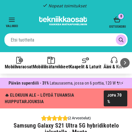
Kiinteä toimitus: 4,95 €
Item
0
3
of
VALIKKO
OSTOSKORI
3
Mobiilivaraosat
Mobiililisätarvikkeet
Kaapelit & Laturit
Ääni & Kuva
P
Päivän superdiili - 31%
Latausasema, jossa on 6 porttia, 120 W 🔌⚡
🔥 ELOKUUN ALE – LÖYDÄ TUHANSIA
70
JOPA
HUIPPUTARJOUKSIA
%
(2 Arvostelut)
Samsung Galaxy S21 Ultra 5G hybridikotelo