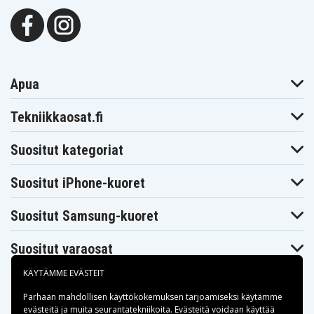
Apua
Tekniikkaosat.fi
Suositut kategoriat
Suositut iPhone-kuoret
Suositut Samsung-kuoret
Suositut varaosat
KÄYTÄMME EVÄSTEIT
Parhaan mahdollisen käyttökokemuksen tarjoamiseksi käytämme
evästeitä
ja muita seurantatekniikoita. Evästeitä voidaan käyttää