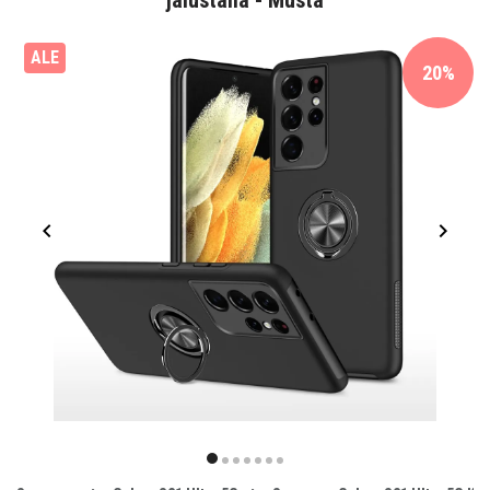
jalustalla - Musta
ALE
20%
Item
1
item
item
item
item
item
item
item
of