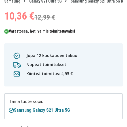
0
Samsung
Galaxy S21 Ultra 5G
Samsung Galaxy S21 Ultra 5G Ku
1
2
3
4
5
6
7
10,36 €
12,99 €
Varastossa, heti valmis toimitettavaksi
Jopa 12 kuukauden takuu
Nopeat toimitukset
Kiinteä toimitus: 4,95 €
Tämä tuote sopii:
Samsung Galaxy S21 Ultra 5G