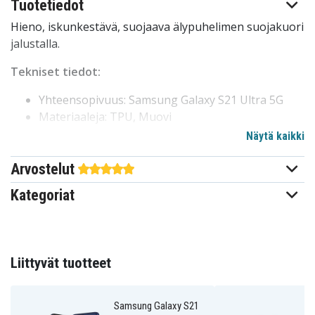
Tuotetiedot
Hieno, iskunkestävä, suojaava älypuhelimen suojakuori
jalustalla.
Tekniset tiedot:
Yhteensopivuus: Samsung Galaxy S21 Ultra 5G
Materiaaleja: TPU, Muovi
Väri: Musta
Näytä kaikki
Jalustatoiminto: kyllä
Arvostelut
101234889A
Tuotenro
Kategoriat
Kuoret
Tuotetyyppi
Jalustalla
Ominaisuus
Liittyvät tuotteet
Musta
Väri
Samsung Galaxy S21