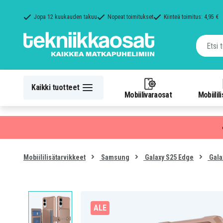
Jopa 12 kuukauden takuu
Nopeat toimitukset
Kiinteä toimitus: 4,95 €
Kaikki tuotteet
Mobiilivaraosat
Mobiilil
Mobiililisätarvikkeet
Samsung
Galaxy S25 Edge
Gala
ALE