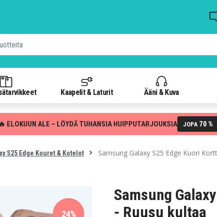
isätarvikkeet
Kaapelit & Laturit
Ääni & Kuva
🔥 ELOKUUN ALE – LÖYDÄ TUHANSIA HUIPPUTARJOUKSIA
70 %
JOPA
Samsung Galaxy S25 Edge Kuori Kortti
xy S25 Edge Kouret & Kotelot
Samsung Galaxy 
- Ruusu kultaa
24%