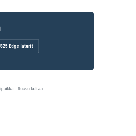
n
S25 Edge laturit
paikka - Ruusu kultaa