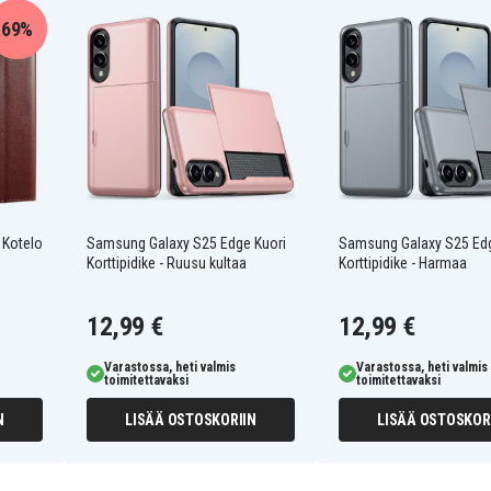
69%
 Kotelo
Samsung Galaxy S25 Edge Kuori
Samsung Galaxy S25 Edg
Korttipidike - Ruusu kultaa
Korttipidike - Harmaa
12,99 €
12,99 €
Varastossa, heti valmis
Varastossa, heti valmis
toimitettavaksi
toimitettavaksi
N
LISÄÄ OSTOSKORIIN
LISÄÄ OSTOSKOR