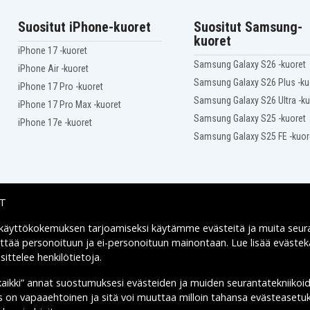
Suositut iPhone-kuoret
Suositut Samsung-
kuoret
iPhone 17 -kuoret
Samsung Galaxy S26 -kuoret
iPhone Air -kuoret
Samsung Galaxy S26 Plus -ku
iPhone 17 Pro -kuoret
Samsung Galaxy S26 Ultra -ku
iPhone 17 Pro Max -kuoret
Samsung Galaxy S25 -kuoret
iPhone 17e -kuoret
Samsung Galaxy S25 FE -kuor
IT
 käyttökokemuksen tarjoamiseksi käytämme
evästeitä
ja muita seur
Toimitusvaihtoehdot
yttää personoituun ja ei-personoituun mainontaan. Lue lisää eväst
ittelee henkilötietoja
.
kaikki” annat suostumuksesi evästeiden ja muiden seurantatekniikoi
us on vapaaehtoinen ja sitä voi muuttaa milloin tahansa evästeasetuk