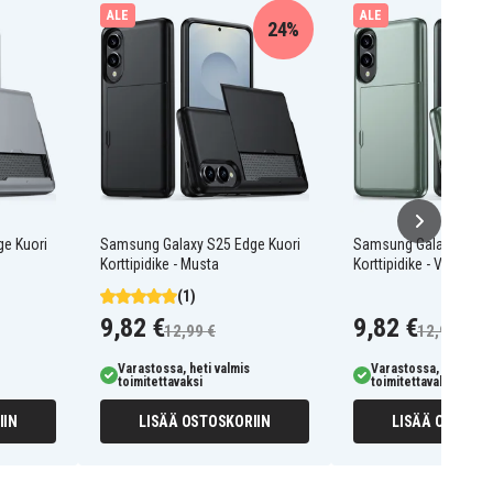
ALE
ALE
24%
e Kuori
Samsung Galaxy S25 Edge Kuori
Samsung Galaxy S25 E
Korttipidike - Musta
Korttipidike - Vihreä
(1)
9,82 €
9,82 €
12,99 €
12,99 €
Varastossa, heti valmis
Varastossa, heti valm
toimitettavaksi
toimitettavaksi
IIN
LISÄÄ OSTOSKORIIN
LISÄÄ OSTOSKO