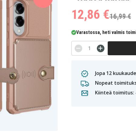
12,86 €
16,99 €
Varastossa, heti valmis toim
Jopa 12 kuukaude
Nopeat toimituk
Kiinteä toimitus: 