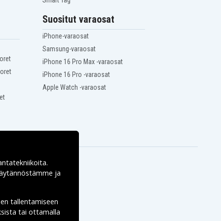
Smart Tag
Suositut varaosat
iPhone-varaosat
Samsung-varaosat
oret
iPhone 16 Pro Max -varaosat
oret
iPhone 16 Pro -varaosat
Apple Watch -varaosat
et
antatekniikoita.
ekäytännöstämme ja
den tallentamiseen
sista tai ottamalla