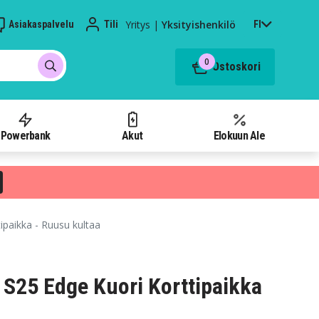
Yritys
|
Yksityishenkilö
Asiakaspalvelu
Tili
FI
0
Ostoskori
Powerbank
Akut
Elokuun Ale
paikka - Ruusu kultaa
S25 Edge Kuori Korttipaikka