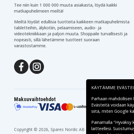
Tee niin kuin 1 000 000 muuta asiakasta, löydä kaikki
matkapuhelimeen meiltä!
Meiltä löydät edullisia tuotteita kaikkeen matkapuhelimista
tabletteihin, älykotiin, pelaamiseen, audio- ja
videotekniikkaan ja paljon muuta. Shoppaile turvallisesti ja
nopeasti, sillä lähetämme tuotteet suoraan
varastostamme.
KÄYTÄMME EVÄSTE
Parhaan mahdollisen
Maksuvaihtoehdot
Evästeitä voidaan kä
siitä, miten
Google käs
Painamalla ”Hyväksy 
laitteellesi. Suostum
Copyright © 2026, Spares Nordic AB