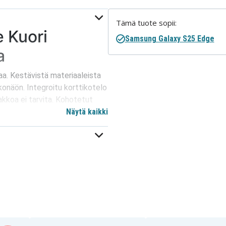
Tämä tuote sopii:
 Kuori
Samsung Galaxy S25 Edge
a
aa. Kestävistä materiaaleista
konäön. Integroitu korttikotelo
mpakkoa ei tarvita. Kohotetut
suorilta iskuilta. Vahvistetut
Näytä kaikki
uojan putoamisia ja iskuja
listaa helpon kiinnityksen
matkustamisen aikana.
estäen vahingossa tapahtuvan