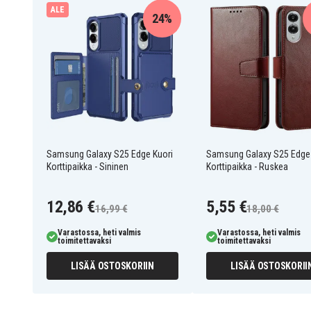
ALE
Ominaisuudet: Korttipaikka
24%
Yhteensopiva kanssa
: Samsung Galaxy S25 Edge
6601152094F
Tuotenro
Kuoret
Tuotetyyppi
Korttipaikat
Ominaisuus
Samsung Galaxy S25 Edge Kuori
Samsung Galaxy S25 Edge
Ruusukulta
Väri
Korttipaikka - Sininen
Korttipaikka - Ruskea
Keinonahka
Materiaali
12,86 €
5,55 €
16,99 €
18,00 €
Varastossa, heti valmis
Varastossa, heti valmis
toimitettavaksi
toimitettavaksi
LISÄÄ OSTOSKORIIN
LISÄÄ OSTOSKORII