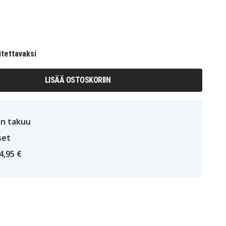
itettavaksi
LISÄÄ OSTOSKORIIN
n takuu
set
4,95 €