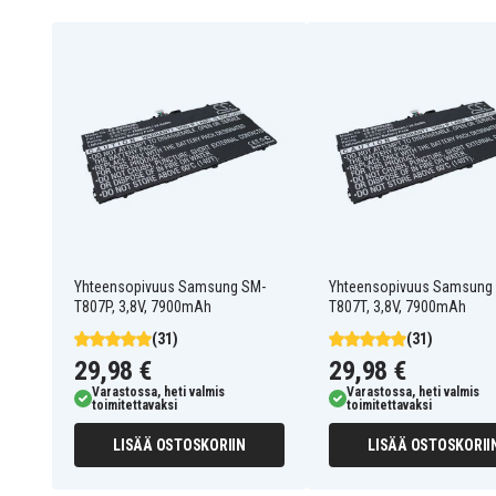
SM-T805C 4G
SM-T800
SM-T801
SM-T805
SM-T805c
Galaxy Tab S 10.5 LTE
SM-T800NTSEXAR
Galaxy TabS 10.5 LTE
SM-T807A
SM-T807
SM-T807P
Yhteensopivuus Samsung SM-
Yhteensopivuus Samsung
Chagall
T807P, 3,8V, 7900mAh
T807T, 3,8V, 7900mAh
SM-T805Y
(31)
(31)
SM-T807T
29,98 €
29,98 €
Varastossa, heti valmis
Varastossa, heti valmis
toimitettavaksi
toimitettavaksi
262ef265005589773b0d9
Tuotenro
LISÄÄ OSTOSKORIIN
LISÄÄ OSTOSKORII
4894128095101
EAN / GTIN