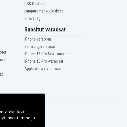
USB-C-laturit
Langattomat kuulokkeet
Smart Tag
Suositut varaosat
iPhone-varaosat
Samsung-varaosat
oret
iPhone 16 Pro Max -varaosat
oret
iPhone 16 Pro -varaosat
Apple Watch -varaosat
et
antatekniikoita.
ekäytännöstämme ja