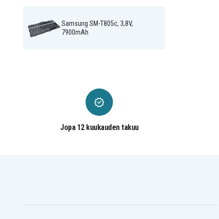
Samsung SM-T801
T800NTSEXAR
Samsung SM-T805C 4G
Samsung SM-T805Y
Samsung SM-T805c, 3,8V,
Samsung SM-T807
Samsung SM-T807A
7900mAh
Samsung SM-T807T
Jopa 12 kuukauden takuu