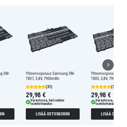
ng SM-
Yhteensopivuus Samsung SM-
Yhteensopivuus Sams
T807, 3,8V, 7900mAh
T805, 3,8V, 7900mAh
(31)
(31)
29,98 €
29,98 €
Varastossa, heti valmis
Varastossa, heti valm
toimitettavaksi
toimitettavaksi
IIN
LISÄÄ OSTOSKORIIN
LISÄÄ OSTOSKO