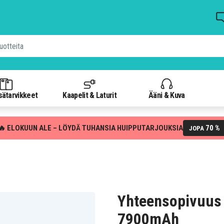
isätarvikkeet
Kaapelit & Laturit
Ääni & Kuva
🔥 ELOKUUN ALE – LÖYDÄ TUHANSIA HUIPPUTARJOUKSIA
70 %
JOPA
Yhteensopivuus
7900mAh