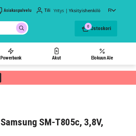
Yritys
|
Yksityishenkilö
Asiakaspalvelu
Tili
FI
0
Ostoskori
Powerbank
Akut
Elokuun Ale
 Samsung SM-T805c, 3,8V,