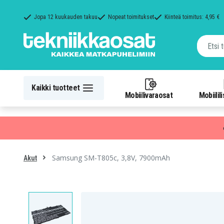
Jopa 12 kuukauden takuu
Nopeat toimitukset
Kiinteä toimitus: 4,95 €
Kaikki tuotteet
Mobiilivaraosat
Mobiilil
Samsung SM-T805c, 3,8V, 7900mAh
Akut