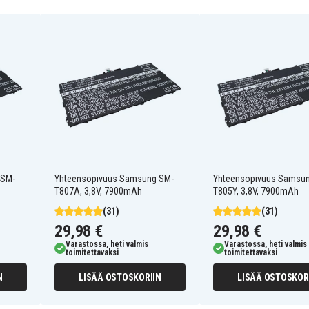
 SM-
Yhteensopivuus Samsung SM-
Yhteensopivuus Samsu
T807A, 3,8V, 7900mAh
T805Y, 3,8V, 7900mAh
(31)
(31)
29,98 €
29,98 €
Varastossa, heti valmis
Varastossa, heti valmis
toimitettavaksi
toimitettavaksi
6151
N
LISÄÄ OSTOSKORIIN
LISÄÄ OSTOSKOR