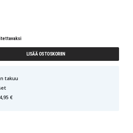
itettavaksi
LISÄÄ OSTOSKORIIN
n takuu
set
4,95 €