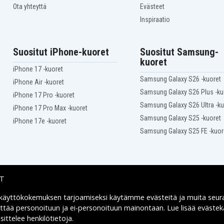
Ota yhteyttä
Evästeet
Inspiraatio
Suositut iPhone-kuoret
Suositut Samsung-
kuoret
iPhone 17 -kuoret
Samsung Galaxy S26 -kuoret
iPhone Air -kuoret
Samsung Galaxy S26 Plus -ku
iPhone 17 Pro -kuoret
Samsung Galaxy S26 Ultra -ku
iPhone 17 Pro Max -kuoret
Samsung Galaxy S25 -kuoret
iPhone 17e -kuoret
Samsung Galaxy S25 FE -kuor
IT
 käyttökokemuksen tarjoamiseksi käytämme
evästeitä
ja muita seur
Toimitusvaihtoehdot
yttää personoituun ja ei-personoituun mainontaan. Lue lisää eväst
ittelee henkilötietoja
.