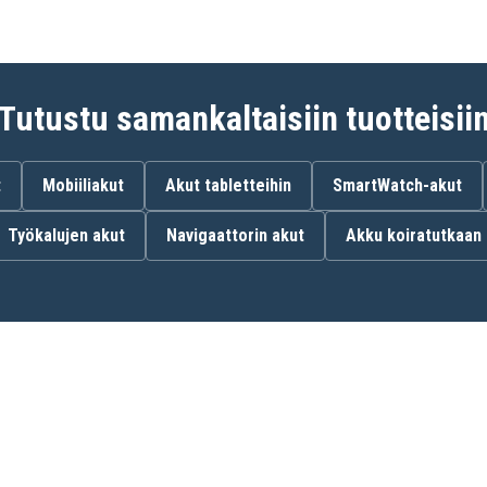
Tutustu samankaltaisiin tuotteisii
t
Mobiiliakut
Akut tabletteihin
SmartWatch-akut
Työkalujen akut
Navigaattorin akut
Akku koiratutkaan
EB-BT800FBU
Samsung Galaxy Tab S
10.5 LTE
Samsung SM-T800 WiFI