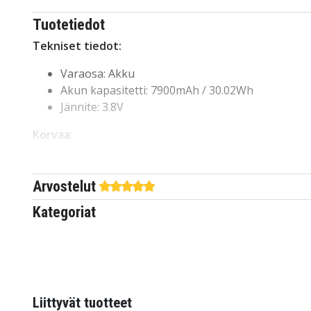
Tuotetiedot
Tekniset tiedot:
Varaosa: Akku
Akun kapasitetti: 7900mAh / 30.02Wh
Jännite: 3.8V
Korvaa
:
Samsung
EB-BT800FBC
Arvostelut
EB-BT800FBU
Kategoriat
EB-BT800FBE
Yhteensopivuus
:
Samsung
Galaxy Tab S 10.5
SM-T800 WiFI
Liittyvät tuotteet