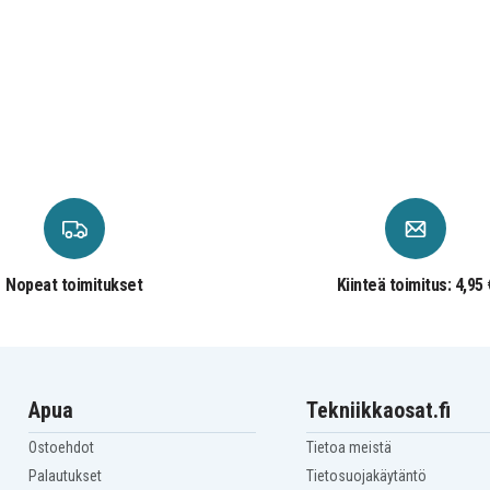
Samsung SM-T805
Samsung SM-T805c
Samsung SM-T807P
Nopeat toimitukset
Kiinteä toimitus: 4,95 
Apua
Tekniikkaosat.fi
Ostoehdot
Tietoa meistä
Palautukset
Tietosuojakäytäntö