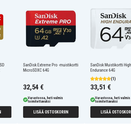
rtin edut – 64 Gt
ille ja tiedostoille
della
A1-luokituksen ansiosta
knologian ansiosta
oSD
SanDisk Extreme Pro -muistikortti
SanDisk Muistikortti Hig
N
t
MicroSDXC 64G
Endurance 64G
(1)
32,54 €
33,51 €
Varastossa, heti valmis
Varastossa, heti valmis
toimitettavaksi
toimitettavaksi
N
LISÄÄ OSTOSKORIIN
LISÄÄ OSTOSKOR