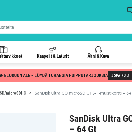
isätarvikkeet
Kaapelit & Laturit
Ääni & Kuva
🔥 ELOKUUN ALE – LÖYDÄ TUHANSIA HUIPPUTARJOUKSIA
70 %
JOPA
SanDisk Ultra GO microSD UHS-I -muistikortti – 64
SD/microSDHC
SanDisk Ultra G
– 64 Gt