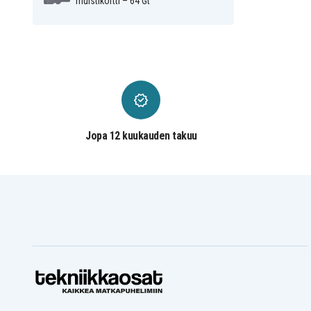
muistikortti – 64 Gt
Jopa 12 kuukauden takuu