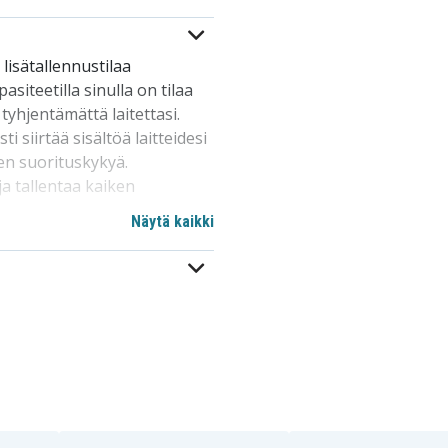
lisätallennustilaa
pasiteetilla sinulla on tilaa
e tyhjentämättä laitettasi.
i siirtää sisältöä laitteidesi
ten suorituskykyä.
 ja tallentaa kaiken
Näytä kaikki