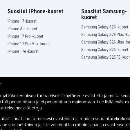
Suositut iPhone-kuoret
Suositut Samsung-
kuoret
iPhone 17 -kuoret
Samsung Galaxy S26 -kuoret
iPhone Air -kuoret
Samsung Galaxy S26 Plus -ku
iPhone 17 Pro -kuoret
Samsung Galaxy S26 Ultra -ku
iPhone 17 Pro Max -kuoret
Samsung Galaxy S25 -kuoret
iPhone 17e -kuoret
Samsung Galaxy S25 FE -kuor
IT
 käyttökokemuksen tarjoamiseksi käytämme
evästeitä
ja muita seur
Toimitusvaihtoehdot
yttää personoituun ja ei-personoituun mainontaan. Lue lisää eväst
ittelee henkilötietoja
.
kaikki” annat suostumuksesi evästeiden ja muiden seurantatekniikoi
us on vapaaehtoinen ja sitä voi muuttaa milloin tahansa evästeasetuk