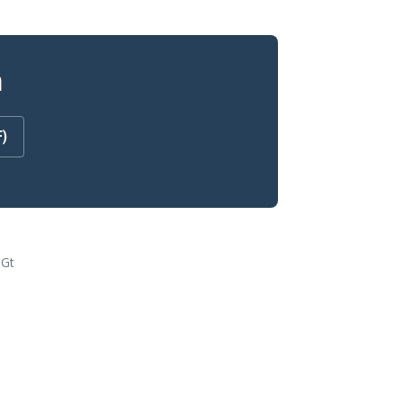
n
F)
 Gt