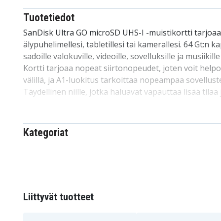
Tuotetiedot
SanDisk Ultra GO microSD UHS-I -muistikortti tarjoaa 
älypuhelimellesi, tabletillesi tai kamerallesi. 64 Gt:n ka
sadoille valokuville, videoille, sovelluksille ja musiikill
Kortti tarjoaa nopeat siirtonopeudet, joten voit helpost
välillä, ja A1-luokitus tarkoittaa nopeampaa sovellus
Täydellinen niille, jotka haluavat vapauttaa lisää tilaa
rakastamasi kätevästi ja turvallisesti.
Tekniset tiedot:
Kategoriat
Merkki:
SanDisk
Malli:
Ultra GO
Kapasiteetti:
64 Gt
Muoto:
microSDXC
Lukunopeus:
Jopa 140 Mt/s
Liittyvät tuotteet
Mitat:
15 x 11 x 0,8 mm
Paino:
0,26 g