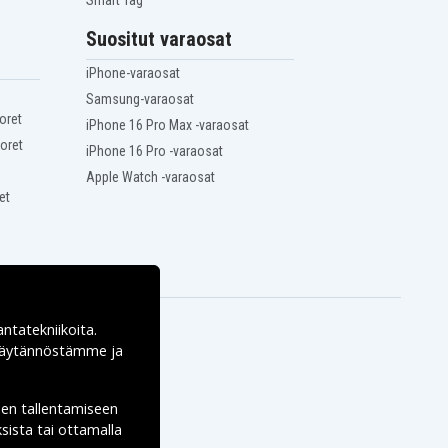
Smart Tag
Suositut varaosat
iPhone-varaosat
Samsung-varaosat
oret
iPhone 16 Pro Max -varaosat
oret
iPhone 16 Pro -varaosat
Apple Watch -varaosat
et
antatekniikoita.
ekäytännöstämme ja
den tallentamiseen
sista tai ottamalla