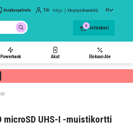
Yritys
|
Yksityishenkilö
Asiakaspalvelu
Tili
FI
0
Ostoskori
Powerbank
Akut
Elokuun Ale
 Gt
O microSD UHS-I -muistikortti