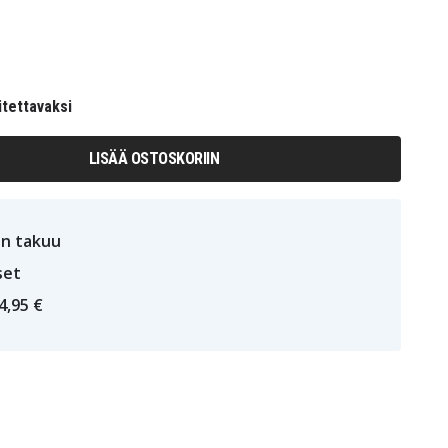
itettavaksi
LISÄÄ OSTOSKORIIN
n takuu
set
4,95 €