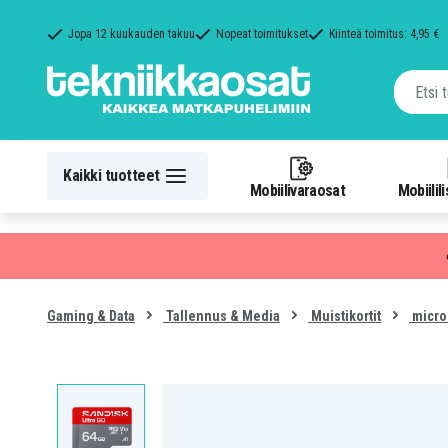
Jopa 12 kuukauden takuu
Nopeat toimitukset
Kiinteä toimitus: 4,95 €
Kaikki tuotteet
Mobiilivaraosat
Mobiilil
Gaming & Data
Tallennus & Media
Muistikortit
micro