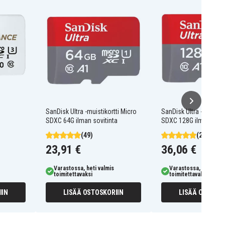
h
SanDisk Ultra -muistikortti Micro
SanDisk Ultra -muistiko
SDXC 64G ilman sovitinta
SDXC 128G ilman sovit
(49)
(26)
23,91 €
36,06 €
Varastossa, heti valmis
Varastossa, heti valm
toimitettavaksi
toimitettavaksi
IIN
LISÄÄ OSTOSKORIIN
LISÄÄ OSTOSKO