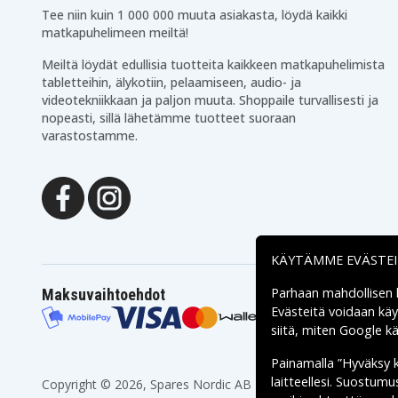
Tee niin kuin 1 000 000 muuta asiakasta, löydä kaikki
matkapuhelimeen meiltä!
Meiltä löydät edullisia tuotteita kaikkeen matkapuhelimista
tabletteihin, älykotiin, pelaamiseen, audio- ja
videotekniikkaan ja paljon muuta. Shoppaile turvallisesti ja
nopeasti, sillä lähetämme tuotteet suoraan
varastostamme.
KÄYTÄMME EVÄSTE
Parhaan mahdollisen
Maksuvaihtoehdot
Evästeitä voidaan kä
siitä, miten
Google käs
Painamalla ”Hyväksy 
laitteellesi. Suostum
Copyright © 2026, Spares Nordic AB