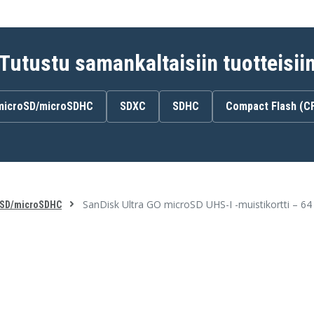
Tutustu samankaltaisiin tuotteisii
microSD/microSDHC
SDXC
SDHC
Compact Flash (C
SanDisk Ultra GO microSD UHS-I -muistikortti – 64
SD/microSDHC