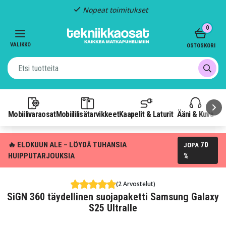
Nopeat toimitukset
Item
0
2
of
VALIKKO
OSTOSKORI
3
Mobiilivaraosat
Mobiililisätarvikkeet
Kaapelit & Laturit
Ääni & Kuva
P
🔥 ELOKUUN ALE – LÖYDÄ TUHANSIA
70
JOPA
HUIPPUTARJOUKSIA
%
(2 Arvostelut)
SiGN 360 täydellinen suojapaketti Samsung Galaxy
S25 Ultralle