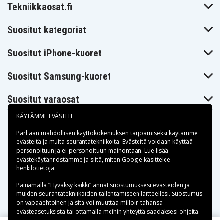
Tekniikkaosat.fi
Suositut kategoriat
Suositut iPhone-kuoret
Suositut Samsung-kuoret
Suositut varaosat
KÄYTÄMME EVÄSTEIT
Parhaan mahdollisen käyttökokemuksen tarjoamiseksi käytämme
evästeitä
ja muita seurantatekniikoita. Evästeitä voidaan käyttää
personoituun ja ei-personoituun mainontaan. Lue lisää
Maksuvaihtoehdot
evästekäytännöstämme ja siitä, miten
Google käsittelee
henkilötietoja
.
Toimitusvaihtoehdot
Painamalla ”Hyväksy kaikki” annat suostumuksesi evästeiden ja
muiden seurantatekniikoiden tallentamiseen laitteellesi. Suostumus
on vapaaehtoinen ja sitä voi muuttaa milloin tahansa
evästeasetuksista tai ottamalla meihin yhteyttä saadaksesi ohjeita.