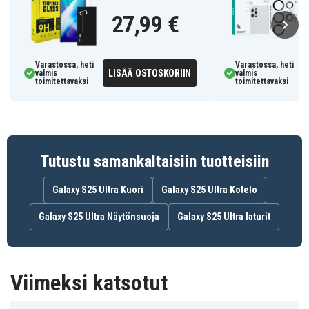
1 x kuori
27,99 €
1 x näytönsuoja
1 x linjasuoja
1 x täydellinen puhdistussarja
Varastossa, heti
Varastossa, heti
LISÄÄ OSTOSKORIIN
valmis
valmis
toimitettavaksi
toimitettavaksi
SN-CGS25U-P
Tuotenro
7350149977309
EAN / GTIN
Kuoret
Tuotetyyppi
Tutustu samankaltaisiin tuotteisiin
SiGN
Merkki
Galaxy S25 Ultra Kuori
Galaxy S25 Ultra Kotelo
Galaxy S25 Ultra Näytönsuoja
Galaxy S25 Ultra laturit
Viimeksi katsotut