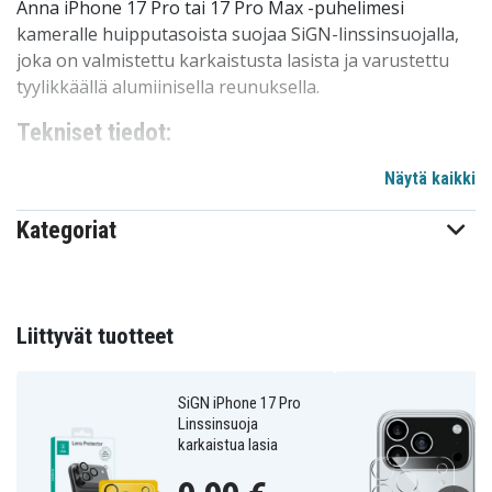
Anna iPhone 17 Pro tai 17 Pro Max -puhelimesi
kameralle huipputasoista suojaa SiGN-linssinsuojalla,
joka on valmistettu karkaistusta lasista ja varustettu
tyylikkäällä alumiinisella reunuksella.
Tekniset tiedot:
Merkki:
SiGN
Näytä kaikki
Väri:
Musta, läpinäkyvä
Materiaali:
Karkaistu lasi, alumiinireunus
Kategoriat
Ominaisuudet:
Linssinsuoja, suojaa tehokkaasti
naarmuilta ja iskuilta
Yhteensopiva kanssa:
iPhone 17 Pro, iPhone 17
Pro Max
Liittyvät tuotteet
Hyödyt iPhone 17 Pro/17 Pro Max
Linssinsuoja
SiGN iPhone 17 Pro
Linssinsuoja
Suojaa kameran linssit naarmuilta ja vaurioilta
karkaistua lasia
Tarkka istuvuus ja helppo asentaa