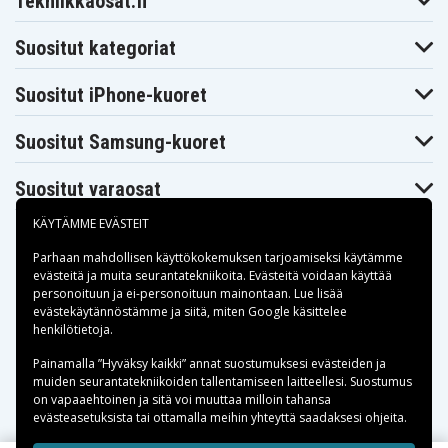
Tekniikkaosat.fi
Suositut kategoriat
Suositut iPhone-kuoret
Suositut Samsung-kuoret
Suositut varaosat
KÄYTÄMME EVÄSTEIT
Parhaan mahdollisen käyttökokemuksen tarjoamiseksi käytämme
evästeitä
ja muita seurantatekniikoita. Evästeitä voidaan käyttää
personoituun ja ei-personoituun mainontaan. Lue lisää
Maksuvaihtoehdot
evästekäytännöstämme ja siitä, miten
Google käsittelee
henkilötietoja
.
Toimitusvaihtoehdot
Painamalla ”Hyväksy kaikki” annat suostumuksesi evästeiden ja
muiden seurantatekniikoiden tallentamiseen laitteellesi. Suostumus
on vapaaehtoinen ja sitä voi muuttaa milloin tahansa
evästeasetuksista tai ottamalla meihin yhteyttä saadaksesi ohjeita.