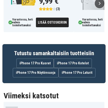
9,99 €
Säilyttää kuvanlaadun kirkkaana
Tyylikäs alumiinireunus sopii puhelimesi
(3)
ulkonäköön
Varastossa, heti
Varastossa, heti
LISÄÄ OSTOSKORIIN
valmis
valmis
SN-LSIP17P-EE
Tuotenro
toimitettavaksi
toimitettavaksi
7350171708728
EAN / GTIN
Objektiivin suojus
Tuotetyyppi
Tutustu samankaltaisiin tuotteisiin
SiGN
Merkki
iPhone 17 Pro Kuoret
iPhone 17 Pro Kotelot
Läpinäkyvä
Väri
iPhone 17 Pro Näytönsuoja
iPhone 17 Pro Laturit
Karkaistu lasi
Materiaali
Viimeksi katsotut