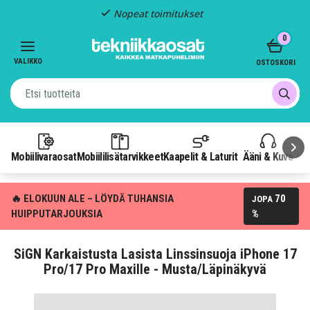
Nopeat toimitukset
Item
0
2
of
VALIKKO
OSTOSKORI
3
Mobiilivaraosat
Mobiililisätarvikkeet
Kaapelit & Laturit
Ääni & Kuva
P
🔥 ELOKUUN ALE – LÖYDÄ TUHANSIA
70
JOPA
HUIPPUTARJOUKSIA
%
SiGN Karkaistusta Lasista Linssinsuoja iPhone 17
Pro/17 Pro Maxille - Musta/Läpinäkyvä