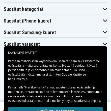
Suositut kategoriat
Suositut iPhone-kuoret
Suositut Samsung-kuoret
Suositut varaosat
KÄYTÄMME EVÄSTEIT
Parhaan mahdollisen käyttökokemuksen tarjoamiseksi käytämme
evästeitä
ja muita seurantatekniikoita. Evästeitä voidaan käyttää
personoituun ja ei-personoituun mainontaan. Lue lisää
Maksuvaihtoehdot
evästekäytännöstämme ja siitä, miten
Google käsittelee
henkilötietoja
.
Toimitusvaihtoehdot
Painamalla ”Hyväksy kaikki” annat suostumuksesi evästeiden ja
muiden seurantatekniikoiden tallentamiseen laitteellesi. Suostumus
on vapaaehtoinen ja sitä voi muuttaa milloin tahansa
evästeasetuksista tai ottamalla meihin yhteyttä saadaksesi ohjeita.