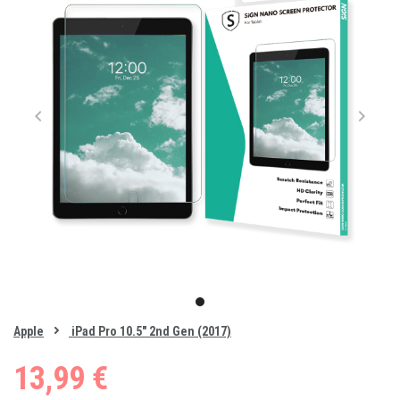
Item
1
item
of
0
Apple
iPad Pro 10.5" 2nd Gen (2017)
1
13,99 €