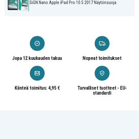
SiGN Nano Apple iPad Pro 10.5 2017 Näytönsuoja
Tekniset tiedot:
Sopii laitteeseen: Apple iPad Pro 10.5 2017
Materiaali: Muovikalvo
Pakkauksen sisältö: Näytönsuoja ja
asennustyökalu
Merkki: SiGN
Jopa 12 kuukauden takuu
Nopeat toimitukset
SNSP-NA-AIP105-2017
Tuotenro
Näytönsuoja
Tuotetyyppi
Kiinteä toimitus: 4,95 €
Turvalliset tuotteet - EU-
standardi
SiGN
Merkki