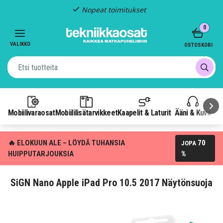
Nopeat toimitukset
Item
0
2
of
VALIKKO
OSTOSKORI
3
Mobiilivaraosat
Mobiililisätarvikkeet
Kaapelit & Laturit
Ääni & Kuva
P
🔥 ELOKUUN ALE – LÖYDÄ TUHANSIA
70
JOPA
HUIPPUTARJOUKSIA
%
SiGN Nano Apple iPad Pro 10.5 2017 Näytönsuoja