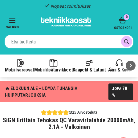
Nopeat toimitukset
Item
0
2
of
VALIKKO
OSTOSKORI
3
Mobiilivaraosat
Mobiililisätarvikkeet
Kaapelit & Laturit
Ääni & Kuva
P
🔥 ELOKUUN ALE – LÖYDÄ TUHANSIA
70
JOPA
HUIPPUTARJOUKSIA
%
(325 Arvostelut)
SiGN Erittäin Tehokas QC Varavirtalähde 20000mAh,
2.1A - Valkoinen