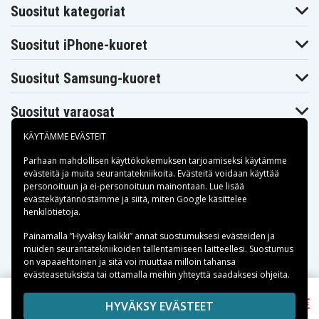
Suositut kategoriat
Suositut iPhone-kuoret
Suositut Samsung-kuoret
Suositut varaosat
KÄYTÄMME EVÄSTEIT
Parhaan mahdollisen käyttökokemuksen tarjoamiseksi käytämme
evästeitä
ja muita seurantatekniikoita. Evästeitä voidaan käyttää
personoituun ja ei-personoituun mainontaan. Lue lisää
Maksuvaihtoehdot
evästekäytännöstämme ja siitä, miten
Google käsittelee
henkilötietoja
.
Toimitusvaihtoehdot
Painamalla ”Hyväksy kaikki” annat suostumuksesi evästeiden ja
muiden seurantatekniikoiden tallentamiseen laitteellesi. Suostumus
on vapaaehtoinen ja sitä voi muuttaa milloin tahansa
evästeasetuksista tai ottamalla meihin yhteyttä saadaksesi ohjeita.
20,00 €
Copyright © 2026, Spares Nordic AB
HYVÄKSY EVÄSTEET
SiGN Erittäin Tehokas QC Varavirtalähde 20000mAh,
SIVULLA MAINITUT TAVARAMERKIT OVAT OMISTAJIENSA