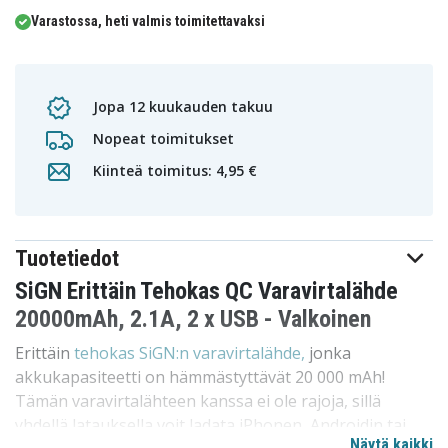
Varastossa, heti valmis toimitettavaksi
Jopa 12 kuukauden takuu
Nopeat toimitukset
Kiinteä toimitus: 4,95 €
Tuotetiedot
SiGN Erittäin Tehokas QC Varavirtalähde
20000mAh, 2.1A, 2 x USB - Valkoinen
Erittäin
tehokas SiGN:n varavirtalähde,
jonka
akkukapasiteetti on hämmästyttävät 20 000 mAh!
Tämän varavirtalähteen kanssa ei ole rajoja, sillä
yhdellä latauksella voit ladata iPhonen, Androidin tai
Näytä kaikki