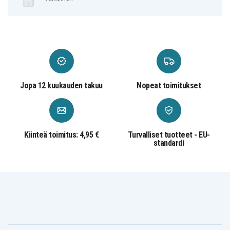
Jopa 12 kuukauden takuu
Nopeat toimitukset
Täältä löydät
Sign Powerbankin 20000mAh
Kiinteä toimitus: 4,95 €
Turvalliset tuotteet - EU-
standardi
käyttöohjeen.
-
SNPB-20WH
Tuotenro
7350101651667
EAN / GTIN