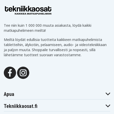
Powerbank
Tuotetyyppi
SiGN
Merkki
Pikalataus
Ominaisuus
Tee niin kuin 1 000 000 muuta asiakasta, löydä kaikki
matkapuhelimeen meiltä!
Valkoinen
Väri
Meiltä löydät edullisia tuotteita kaikkeen matkapuhelimista
tabletteihin, älykotiin, pelaamiseen, audio- ja videotekniikkaan
20000 mAh
Kapasiteetti
ja paljon muuta. Shoppaile turvallisesti ja nopeasti, sillä
lähetämme tuotteet suoraan varastostamme.
Micro-USB
Latausportti
kännykkä
sopii
Apua
Tekniikkaosat.fi