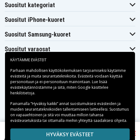
Suositut kategoriat
Suositut iPhone-kuoret
Suositut Samsung-kuoret
Suositut varaosat
KÄYTÄMME EVÄSTEIT
Parhaan mahdollisen käyttökokemuksen tarjoamiseksi käytämme
evästeitä
ja muita seurantatekniikoita. Evästeitä voidaan käyttää
personoituun ja ei-personoituun mainontaan. Lue lisää
Maksuvaihtoehdot
evästekäytännöstämme ja siitä, miten
Google käsittelee
henkilötietoja
.
Toimitusvaihtoehdot
Painamalla ”Hyväksy kaikki” annat suostumuksesi evästeiden ja
muiden seurantatekniikoiden tallentamiseen laitteellesi. Suostumus
on vapaaehtoinen ja sitä voi muuttaa milloin tahansa
evästeasetuksista tai ottamalla meihin yhteyttä saadaksesi ohjeita.
32,05 €
Copyright © 2026, Spares Nordic AB
HYVÄKSY EVÄSTEET
SiGN Tehokas Aurinkokäyttöinen Varavirtalähde
SIVULLA MAINITUT TAVARAMERKIT OVAT OMISTAJIENSA