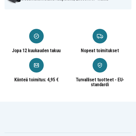
SiGN
Merkki
Aurinkokennot
Ominaisuus
Musta
Väri
Jopa 12 kuukauden takuu
Nopeat toimitukset
20000 mAh
Kapasiteetti
USB-C
Latausportti
tabletti
sopii
Kiinteä toimitus: 4,95 €
Turvalliset tuotteet - EU-
standardi