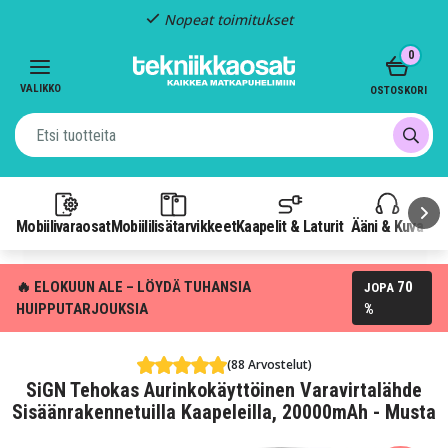
Nopeat toimitukset
Item
0
2
of
VALIKKO
OSTOSKORI
3
Mobiilivaraosat
Mobiililisätarvikkeet
Kaapelit & Laturit
Ääni & Kuva
P
🔥 ELOKUUN ALE – LÖYDÄ TUHANSIA
70
JOPA
HUIPPUTARJOUKSIA
%
(88 Arvostelut)
SiGN Tehokas Aurinkokäyttöinen Varavirtalähde
Sisäänrakennetuilla Kaapeleilla, 20000mAh - Musta