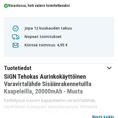
Varastossa, heti valmis toimitettavaksi
Jopa 12 kuukauden takuu
Nopeat toimitukset
Kiinteä toimitus: 4,95 €
Tuotetiedot
SiGN Tehokas Aurinkokäyttöinen
Varavirtalähde Sisäänrakennetuilla
Kaapeleilla, 20000mAh - Musta
Esittelyssä suuren kapasiteetin varavirtalähde,
täydellinen kumppani lataustarpeisiisi liikkeellä
ollessasi. Massiivisen 20 000 mAh:n kapasiteetin
Näytä kaikki