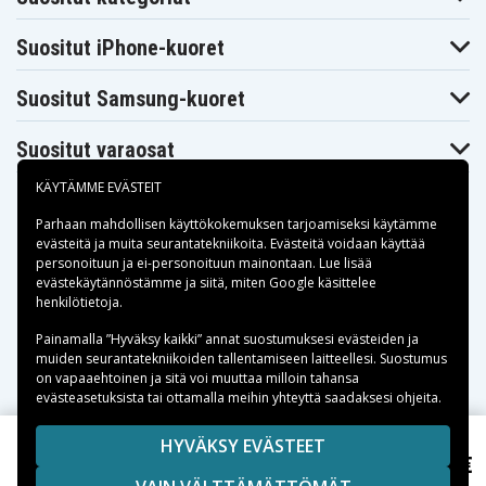
Suositut iPhone-kuoret
Suositut Samsung-kuoret
Suositut varaosat
KÄYTÄMME EVÄSTEIT
Parhaan mahdollisen käyttökokemuksen tarjoamiseksi käytämme
evästeitä
ja muita seurantatekniikoita. Evästeitä voidaan käyttää
personoituun ja ei-personoituun mainontaan. Lue lisää
Maksuvaihtoehdot
evästekäytännöstämme ja siitä, miten
Google käsittelee
henkilötietoja
.
Toimitusvaihtoehdot
Painamalla ”Hyväksy kaikki” annat suostumuksesi evästeiden ja
muiden seurantatekniikoiden tallentamiseen laitteellesi. Suostumus
on vapaaehtoinen ja sitä voi muuttaa milloin tahansa
evästeasetuksista tai ottamalla meihin yhteyttä saadaksesi ohjeita.
Copyright © 2026, Spares Nordic AB
HYVÄKSY EVÄSTEET
SiGN Extreme Tehokas LED-Varavirtalähde 10 000 mAh,
19,90 €
SIVULLA MAINITUT TAVARAMERKIT OVAT OMISTAJIENSA
22,5 W - Musta