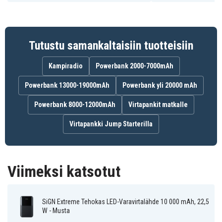
Hienostuneen ja otteeseen sopivan muotoilunsa
ansiosta tätä laturia on helppo pitää kädessä, se on
kätevä laittaa taskuun tai laukkuun ja uskomattoman
Tutustu samankaltaisiin tuotteisiin
kannettava. Täydellinen kumppani juhliin, deittailuun,
pitkän matkan matkoille, työmatkoille ja lentomatkoille.
Kampiradio
Powerbank 2000-7000mAh
Ylivertainen turvallisuus
Powerbank 13000-19000mAh
Powerbank yli 20000 mAh
CE- ja FCC-sertifioitu, palonestoaineilla ja
Powerbank 8000-12000mAh
Virtapankit matkalle
sisäänrakennetulla älypiirillä varustettu, suojaa
ylilataukselta, oikosululta ja ylipurkaukselta, suojaten
Virtapankki Jump Starterilla
siten laitteitasi. Voit ladata laitteitasi turvallisesti.
Tekniset tiedot:
Viimeksi katsotut
Merkki: SiGN
Malli: SN-QP191
Tuotetyyppi: Varavirtalähde
SiGN Extreme Tehokas LED-Varavirtalähde 10 000 mAh, 22,5
Väri: Musta
W - Musta
Akun kapasiteetti: 10 000 mAh / 3,7 V