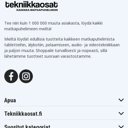
SiGN
Merkki
Pikalataus
Ominaisuus
Tee niin kuin 1 000 000 muuta asiakasta, löydä kaikki
Musta
Väri
matkapuhelimeen meiltä!
Meiltä löydät edullisia tuotteita kaikkeen matkapuhelimista
22.5 W
Vaikutus
tabletteihin, älykotiin, pelaamiseen, audio- ja videotekniikkaan
ja paljon muuta. Shoppaile turvallisesti ja nopeasti, sillä
10000 mAh
Kapasiteetti
lähetämme tuotteet suoraan varastostamme.
USB-C
Latausportti
tabletti
sopii
Apua
Tekniikkaosat.fi
Suositut kategoriat