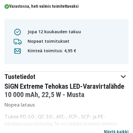
Varastossa, heti valmis toimitettavaksi
Jopa 12 kuukauden takuu
Nopeat toimitukset
Kiinteä toimitus: 4,95 €
Tuotetiedot
SiGN Extreme Tehokas LED-Varavirtalähde
10 000 mAh, 22,5 W - Musta
Nopea lataus
Tukee PD 3.0-, QC 3.0-, AFC-, FCP-, SCP- ja PE-
pikalatausprotokollia. Se voi ladata kolmea laitetta
samanaikaisesti ja voit jakaa sen perheesi ja ystäviesi
Näytä kaikki