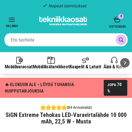
Nopeat toimitukset
Item
0
2
of
VALIKKO
OSTOSKORI
3
Mobiilivaraosat
Mobiililisätarvikkeet
Kaapelit & Laturit
Ääni & Kuva
P
🔥 ELOKUUN ALE – LÖYDÄ TUHANSIA
70
JOPA
HUIPPUTARJOUKSIA
%
(84 Arvostelut)
SiGN Extreme Tehokas LED-Varavirtalähde 10 000
mAh, 22,5 W - Musta