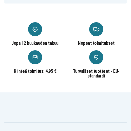
Teho: 22,5 W
USB-C-tulo: 5 V = 3 A, 9 V = 2 A, 12 V = 1,5 A
Micro-USB-tulo: 5V = 2A, 9V = 2A, 12V = 1,5A
USB-C-lähtö: 5 V = 3 A, 9 V = 2,22 A, 12 V = 1,67 A
USB1/USB2-lähtö: 4,5 V = 5 A, 5 V = 4,5 A, 5 V = 3 A,
9 V = 2 A, 12 V = 1,5 A
Jopa 12 kuukauden takuu
Nopeat toimitukset
USB + USB-C kokonaislähtöteho: 5V = 3A
Materiaali: ABS + palonkestävä PC
Tuotteen mitat: 116 * 70 * 17 mm
Paino: 194 g
Kiinteä toimitus: 4,95 €
Turvalliset tuotteet - EU-
standardi
-
SN-QP191
Tuotenro
7350101651773
EAN / GTIN
Powerbank
Tuotetyyppi