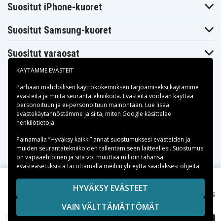
Suositut iPhone-kuoret
SiGN
Merkki
Suositut Samsung-kuoret
Valkoinen
Väri
Suositut varaosat
3 A
Ampeeri
KÄYTÄMME EVÄSTEIT
20 W
Vaikutus
Parhaan mahdollisen käyttökokemuksen tarjoamiseksi käytämme
evästeitä
ja muita seurantatekniikoita. Evästeitä voidaan käyttää
USB-C
Latausportti
personoituun ja ei-personoituun mainontaan. Lue lisää
Maksuvaihtoehdot
evästekäytännöstämme ja siitä, miten
Google käsittelee
henkilötietoja
.
1x USB-C
Lähtöjen määrä
Toimitusvaihtoehdot
Painamalla ”Hyväksy kaikki” annat suostumuksesi evästeiden ja
muiden seurantatekniikoiden tallentamiseen laitteellesi. Suostumus
on vapaaehtoinen ja sitä voi muuttaa milloin tahansa
evästeasetuksista tai ottamalla meihin yhteyttä saadaksesi ohjeita.
Copyright © 2026, Spares Nordic AB
HYVÄKSY EVÄSTEET
7,95 €
SiGN-seinälaturi USB-C PD, 20W - valkoinen
11,99 €
SIVULLA MAINITUT TAVARAMERKIT OVAT OMISTAJIENSA
VAIN VÄLTTÄMÄTTÖMÄT
OMAISUUTTA.