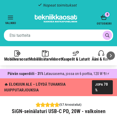
Nopeat toimitukset
Item
0
2
of
VALIKKO
OSTOSKORI
3
Mobiilivaraosat
Mobiililisätarvikkeet
Kaapelit & Laturit
Ääni & Kuva
P
Päivän superdiili - 31%
Latausasema, jossa on 6 porttia, 120 W 🔌⚡
🔥 ELOKUUN ALE – LÖYDÄ TUHANSIA
70
JOPA
HUIPPUTARJOUKSIA
%
(57 Arvostelut)
SiGN-seinälaturi USB-C PD, 20W - valkoinen