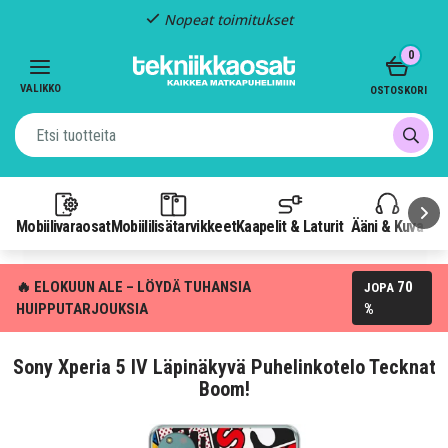
Nopeat toimitukset
Item
0
2
of
VALIKKO
OSTOSKORI
3
Mobiilivaraosat
Mobiililisätarvikkeet
Kaapelit & Laturit
Ääni & Kuva
P
🔥 ELOKUUN ALE – LÖYDÄ TUHANSIA
70
JOPA
HUIPPUTARJOUKSIA
%
Sony Xperia 5 IV Läpinäkyvä Puhelinkotelo Tecknat
Boom!