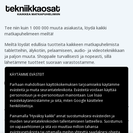
Tee niin kuin 1 000 000 muuta asiakasta, löydä kaikki
matkapuhelimeen meiltä!
Meiltä löydät edullisia tuotteita kaikkeen matkapuhelimista
tabletteihin, älykotiin, pelaamiseen, audio- ja videotekniikkaan
ja paljon muuta. Shoppaile turvallisesti ja nopeasti, sillä
lähetämme tuotteet suoraan varastostamme.
KÄYTÄMME EVÄSTEIT
Parhaan mahdollisen käyttökokemuksen tarjoamiseksi käytämme
evästeitä
ja muita seurantatekniikoita. Evästeitä voidaan käyttää
personoituun ja ei-personoituun mainontaan. Lue lisää
evästekäytännöstämme ja siitä, miten
Google käsittelee
henkilötietoja
.
Apua
Painamalla ”Hyväksy kaikki” annat suostumuksesi evästeiden ja
Tekniikkaosat.fi
muiden seurantatekniikoiden tallentamiseen laitteellesi. Suostumus
on vapaaehtoinen ja sitä voi muuttaa milloin tahansa
evästeasetuksista tai ottamalla meihin yhteyttä saadaksesi ohjeita.