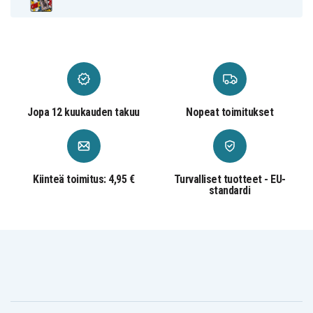
Monivärinen
Väri
Muovi
Materiaali
Jopa 12 kuukauden takuu
Nopeat toimitukset
Kiinteä toimitus: 4,95 €
Turvalliset tuotteet - EU-
standardi