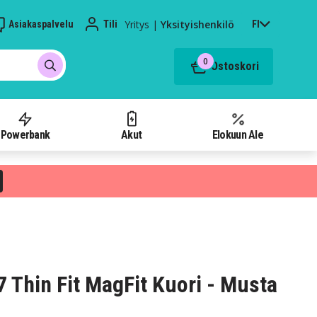
Yritys
|
Yksityishenkilö
Asiakaspalvelu
Tili
FI
0
Ostoskori
Powerbank
Akut
Elokuun Ale
 Thin Fit MagFit Kuori - Musta