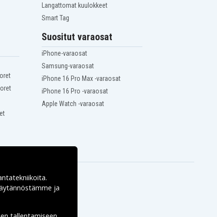
Langattomat kuulokkeet
Smart Tag
Suositut varaosat
iPhone-varaosat
Samsung-varaosat
oret
iPhone 16 Pro Max -varaosat
oret
iPhone 16 Pro -varaosat
Apple Watch -varaosat
et
antatekniikoita.
ekäytännöstämme ja
den tallentamiseen