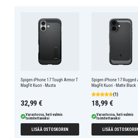
Materiaali: Muovi
Ominaisuudet: MagSafe-yhteensopiva
Yhteensopiva kanssa: iPhone 17
ACS10373
Tuotenro
8800283315059
EAN / GTIN
Kuoret
Tuotetyyppi
Spigen
Merkki
Spigen iPhone 17 Tough Armor T
Spigen iPhone 17 Rugged
MagFit Kuori - Musta
MagFit Kuori - Matte Black
Yhteensopiva langattoman latauk
Ominaisuus
(1)
32,99 €
18,99 €
Musta
Väri
Varastossa, heti valmis
Varastossa, heti valmis
Muovi
Materiaali
toimitettavaksi
toimitettavaksi
LISÄÄ OSTOSKORIIN
LISÄÄ OSTOSKORII