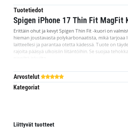
Tuotetiedot
Spigen iPhone 17 Thin Fit MagFit 
Erittäin ohut ja kevyt Spigen Thin Fit -kuori on valmi
hieman joustavasta polykarbonaatista, mikä tarjoaa 
laitteellesi ja parantaa otetta kädessä. Tuote on täydel
rajoita pääsyä ulkoisiin liitäntöihin. Se suojaa tehokk
pieniltä iskuilta.
Thin Fit houkuttelee modernilla, minimalistisella muo
Arvostelut
on varustettu magneettirenkaalla, joka on yhteens
tekniikan kanssa. Magneettirengas varmistaa maksi
Kategoriat
sekä nopean ja helpon liitettävyyden kaikkiin MagSafe
Tekniset tiedot:
Merkki: Spigen
Malli: Thin Fit MagFit
Liittyvät tuotteet
Väri: Musta