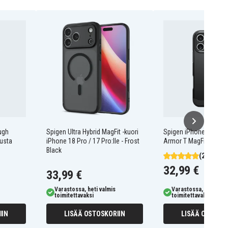
ugh
Spigen Ultra Hybrid MagFit -kuori
Spigen iPhone 17 Pro
Musta
iPhone 18 Pro / 17 Pro:lle - Frost
Armor T MagFit Kuori 
Black
(2)
32,99 €
33,99 €
Varastossa, heti valmis
Varastossa, heti valm
toimitettavaksi
toimitettavaksi
IIN
LISÄÄ OSTOSKORIIN
LISÄÄ OSTOSKO