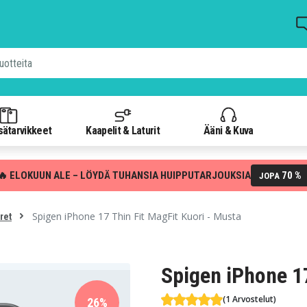
isätarvikkeet
Kaapelit & Laturit
Ääni & Kuva
🔥 ELOKUUN ALE – LÖYDÄ TUHANSIA HUIPPUTARJOUKSIA
70 %
JOPA
Spigen iPhone 17 Thin Fit MagFit Kuori - Musta
ret
Spigen iPhone 17
(1 Arvostelut)
26%