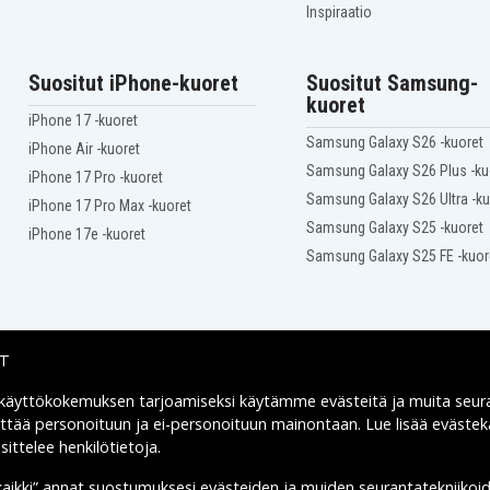
Inspiraatio
Suositut iPhone-kuoret
Suositut Samsung-
kuoret
iPhone 17 -kuoret
Samsung Galaxy S26 -kuoret
iPhone Air -kuoret
Samsung Galaxy S26 Plus -ku
iPhone 17 Pro -kuoret
Samsung Galaxy S26 Ultra -ku
iPhone 17 Pro Max -kuoret
Samsung Galaxy S25 -kuoret
iPhone 17e -kuoret
Samsung Galaxy S25 FE -kuor
IT
 käyttökokemuksen tarjoamiseksi käytämme
evästeitä
ja muita seur
Toimitusvaihtoehdot
yttää personoituun ja ei-personoituun mainontaan. Lue lisää eväst
ittelee henkilötietoja
.
kaikki” annat suostumuksesi evästeiden ja muiden seurantatekniikoi