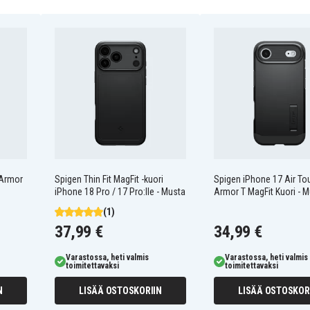
 Armor
Spigen Thin Fit MagFit -kuori
Spigen iPhone 17 Air To
iPhone 18 Pro / 17 Pro:lle - Musta
Armor T MagFit Kuori - 
sen kanssa
(1)
37,99 €
34,99 €
Varastossa, heti valmis
Varastossa, heti valmis
toimitettavaksi
toimitettavaksi
N
LISÄÄ OSTOSKORIIN
LISÄÄ OSTOSKOR