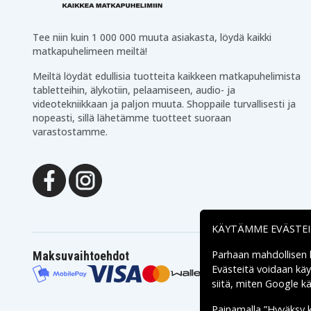
Tee niin kuin 1 000 000 muuta asiakasta, löydä kaikki
matkapuhelimeen meiltä!
Meiltä löydät edullisia tuotteita kaikkeen matkapuhelimista
tabletteihin, älykotiin, pelaamiseen, audio- ja
videotekniikkaan ja paljon muuta. Shoppaile turvallisesti ja
nopeasti, sillä lähetämme tuotteet suoraan
varastostamme.
KÄYTÄMME EVÄSTE
Parhaan mahdollisen
Maksuvaihtoehdot
Evästeitä voidaan kä
siitä, miten
Google käs
Painamalla ”Hyväksy 