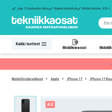
Jopa 12 kuukauden takuu
Nopeat toimitukset
Kiinteä toimitus: 4,95 €
Kaikki tuotteet
Mobiilivaraosat
Mobiilil
Mobiililisätarvikkeet
Apple
iPhone 17
iPhone 17 Kuo
ALE