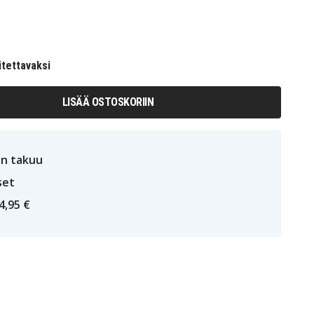
itettavaksi
LISÄÄ OSTOSKORIIN
n takuu
set
4,95 €