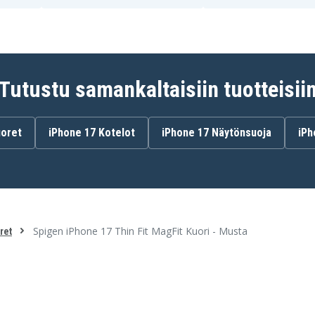
Tutustu samankaltaisiin tuotteisii
uoret
iPhone 17 Kotelot
iPhone 17 Näytönsuoja
iPh
Spigen iPhone 17 Thin Fit MagFit Kuori - Musta
ret