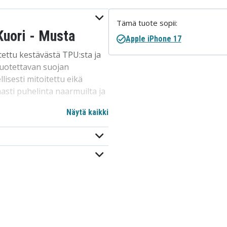
Tämä tuote sopii:
Kuori - Musta
Apple iPhone 17
stettu kestävästä TPU:sta ja
luotettavan suojan
lisesti mitoitettu eikä
aasti puhelinta naarmuilta ja
Näytä kaikki
toilullaan! Kuoren sisäpuoli
opiva MagSafe-langattoman
maalisen lataustehokkuuden
-tarvikkeisiin.