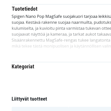
Tuotetiedot
Spigen Nano Pop MagSafe suojakuori tarjoaa leikkisää
suojaa. Kestävä rakenne suojaa naarmuilta, pudotuksil
kulumiselta, ja kuvioitu pinta varmistaa tukevan otte
suojaavat näyttöä ja kameraa, ja tarkat aukot takaav
Sisäänrakennettu MagSafe-rengas tukee langatonta la
mikä tekee tästä monipuolisen ja käytännöllisen vali
Tekniset tiedot:
Merkki: Spigen
Kategoriat
Malli: Nano Pop MagSafe
Väri: Musta
Materiaali: Muovi
Ominaisuudet: MagSafe-yhteensopiva
Yhteensopiva kanssa: Samsung Galaxy S26 Ultr
Liittyvät tuotteet
208567
Tuotenro