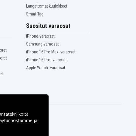
Langattomat kuulokkeet
Smart Tag
Suositut varaosat
iPhone-varaosat
Samsung-varaosat
oret
iPhone 16 Pro Max -varaosat
oret
iPhone 16 Pro -varaosat
Apple Watch -varaosat
et
antatekniikoita.
ekäytännöstämme ja