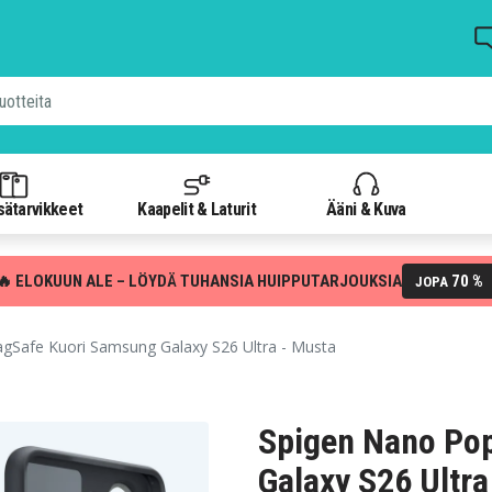
isätarvikkeet
Kaapelit & Laturit
Ääni & Kuva
🔥 ELOKUUN ALE – LÖYDÄ TUHANSIA HUIPPUTARJOUKSIA
70 %
JOPA
Safe Kuori Samsung Galaxy S26 Ultra - Musta
Spigen Nano Po
Galaxy S26 Ultra