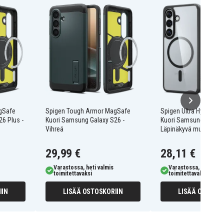
gSafe
Spigen Tough Armor MagSafe
Spigen Ultra Hybrid M
6 Plus -
Kuori Samsung Galaxy S26 -
Kuori Samsung Galaxy
Vihreä
Läpinäkyvä musta
29,99 €
28,11 €
Varastossa, heti valmis
Varastossa, heti valm
toimitettavaksi
toimitettavaksi
IIN
LISÄÄ OSTOSKORIIN
LISÄÄ OSTOSKO