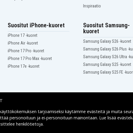
Inspiraatio
Suositut iPhone-kuoret
Suositut Samsung-
kuoret
iPhone 17 -kuoret
Samsung Galaxy S26 -kuoret
iPhone Air -kuoret
Samsung Galaxy S26 Plus -ku
iPhone 17 Pro -kuoret
Samsung Galaxy S26 Ultra -ku
iPhone 17 Pro Max -kuoret
Samsung Galaxy S25 -kuoret
iPhone 17e -kuoret
Samsung Galaxy S25 FE -kuor
IT
 käyttökokemuksen tarjoamiseksi käytämme
evästeitä
ja muita seur
Toimitusvaihtoehdot
yttää personoituun ja ei-personoituun mainontaan. Lue lisää eväst
ittelee henkilötietoja
.