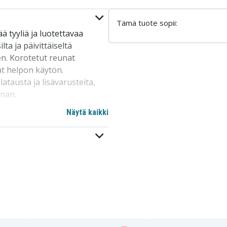
Tämä tuote sopii:
 tyyliä ja luotettavaa
ta ja päivittäiseltä
en. Korotetut reunat
at helpon käytön.
tausta ja lisävarusteita,
nnan.
Näytä kaikki
a