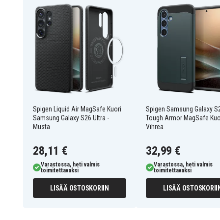
8800337241594
EAN / GTIN
Kuoret
Tuotetyyppi
Spigen
Merkki
Yhteensopiva langattoman latauk
Ominaisuus
Musta
Väri
Spigen Liquid Air MagSafe Kuori
Spigen Samsung Galaxy S
Samsung Galaxy S26 Ultra -
Tough Armor MagSafe Kuor
Muovi
Materiaali
Musta
Vihreä
28,11 €
32,99 €
Varastossa, heti valmis
Varastossa, heti valmis
toimitettavaksi
toimitettavaksi
LISÄÄ OSTOSKORIIN
LISÄÄ OSTOSKORII