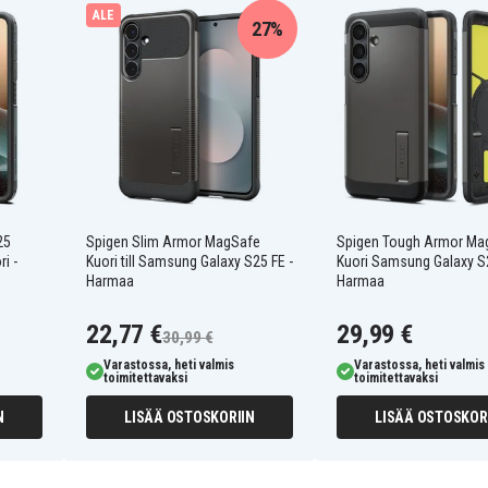
ALE
27%
sen kanssa
25
Spigen Slim Armor MagSafe
Spigen Tough Armor Ma
i -
Kuori till Samsung Galaxy S25 FE -
Kuori Samsung Galaxy S2
Harmaa
Harmaa
22,77 €
29,99 €
30,99 €
Varastossa, heti valmis
Varastossa, heti valmis
toimitettavaksi
toimitettavaksi
N
LISÄÄ OSTOSKORIIN
LISÄÄ OSTOSKOR