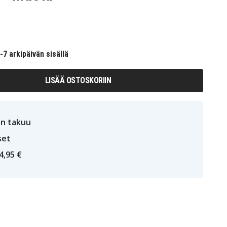
7 arkipäivän sisällä
LISÄÄ OSTOSKORIIN
n takuu
set
4,95 €