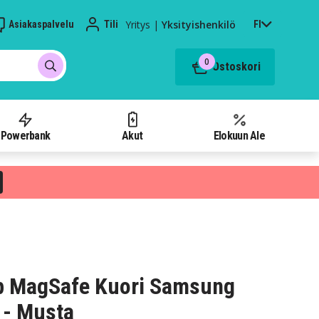
Yritys
|
Yksityishenkilö
Asiakaspalvelu
Tili
FI
0
Ostoskori
Powerbank
Akut
Elokuun Ale
p MagSafe Kuori Samsung
 - Musta