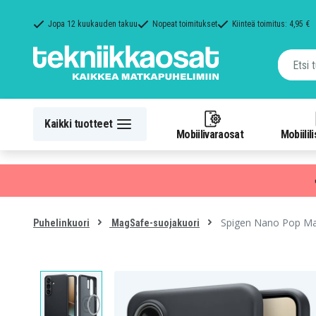
Jopa 12 kuukauden takuu
Nopeat toimitukset
Kiinteä toimitus: 4,95 €
Kaikki tuotteet
Mobiilivaraosat
Mobiilil
Spigen Nano Pop Mag
Puhelinkuori
MagSafe-suojakuori