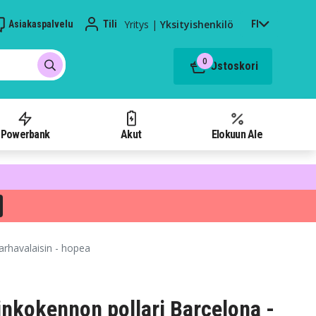
Yritys
|
Yksityishenkilö
Asiakaspalvelu
Tili
FI
0
Ostoskori
Powerbank
Akut
Elokuun Ale
arhavalaisin - hopea
inkokennon pollari Barcelona -