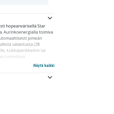
esti hopeanvärisellä Star
a. Aurinkoenergialla toimiva
automaattisesti pimeän
llista valaistusta (28
lle, kukkapenkkeihin tai
isää tunnelmaa
Näytä kaikki