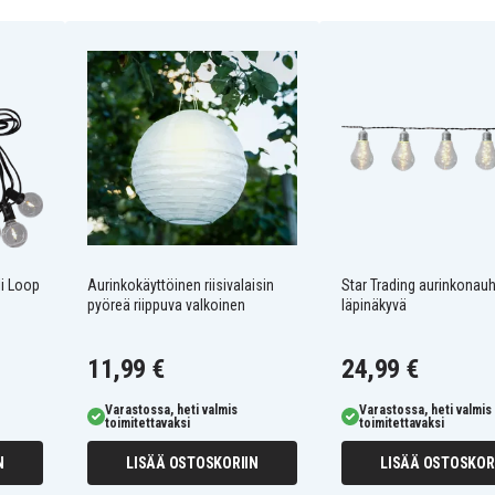
kseen)
li Loop
Aurinkokäyttöinen riisivalaisin
Star Trading aurinkonau
pyöreä riippuva valkoinen
läpinäkyvä
n Barcelona-
11,99 €
24,99 €
urinkokennotekniikalla
Varastossa, heti valmis
Varastossa, heti valmis
toimitettavaksi
toimitettavaksi
tyylikkäästi
usta
N
LISÄÄ OSTOSKORIIN
LISÄÄ OSTOSKOR
akun ansiosta