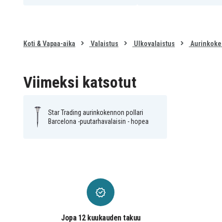
481-97
Tuotenro
7391482050892
EAN / GTIN
Koti & Vapaa-aika
Valaistus
Ulkovalaistus
Aurinkoke
Valaistus
Tuotetyyppi
Viimeksi katsotut
Star Trading
Merkki
Hopea
Väri
Star Trading aurinkokennon pollari
Barcelona -puutarhavalaisin - hopea
Jopa 12 kuukauden takuu