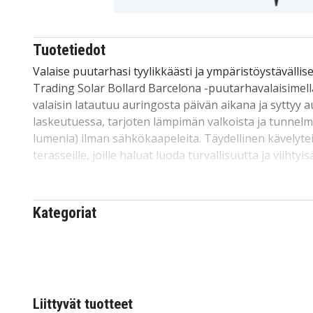
Tuotetiedot
Valaise puutarhasi tyylikkäästi ja ympäristöystävällis
Trading Solar Bollard Barcelona -puutarhavalaisimell
valaisin latautuu auringosta päivän aikana ja syttyy 
laskeutuessa, tarjoten lämpimän valkoista ja tunnelma
lumenia) ilman sähkökaapeleita. Täydellinen kävelytei
terasseille, joille haluat luoda turvallisuutta ja viihty
energiatehokkaalla tavalla.
Tekniset tiedot:
Kategoriat
Merkki:
Star Trading
Väri:
Hopea
Materiaali:
Teräs
Mitat:
41 x 17 cm
Käyttöalue:
Ulkona
Liittyvät tuotteet
Valon tyyppi:
LED