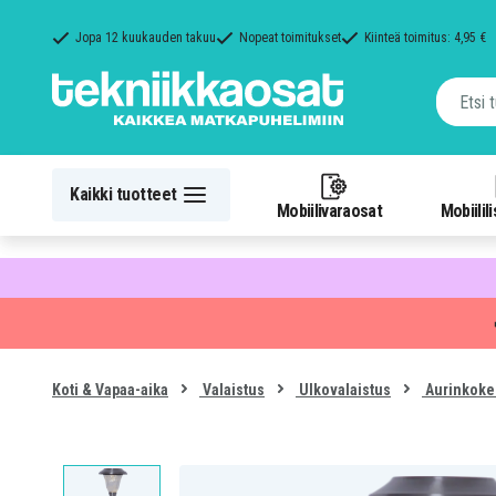
Jopa 12 kuukauden takuu
Nopeat toimitukset
Kiinteä toimitus: 4,95 €
Kaikki tuotteet
Mobiilivaraosat
Mobiilil
Koti & Vapaa-aika
Valaistus
Ulkovalaistus
Aurinkoke