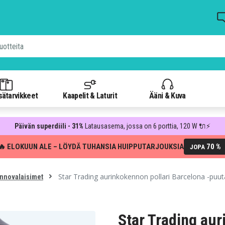
isätarvikkeet
Kaapelit & Laturit
Ääni & Kuva
Päivän superdiili - 31%
Latausasema, jossa on 6 porttia, 120 W 🔌⚡
🔥 ELOKUUN ALE – LÖYDÄ TUHANSIA HUIPPUTARJOUKSIA
70 %
JOPA
Star Trading aurinkokennon pollari Barcelona -puut
nnovalaisimet
Star Trading aur