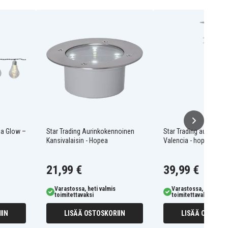
ha Glow –
Star Trading Aurinkokennoinen
Star Trading aurinkopo
Kansivalaisin - Hopea
Valencia - hopea
21,99 €
39,99 €
Varastossa, heti valmis
Varastossa, heti valm
toimitettavaksi
toimitettavaksi
IIN
LISÄÄ OSTOSKORIIN
LISÄÄ OSTOSKO