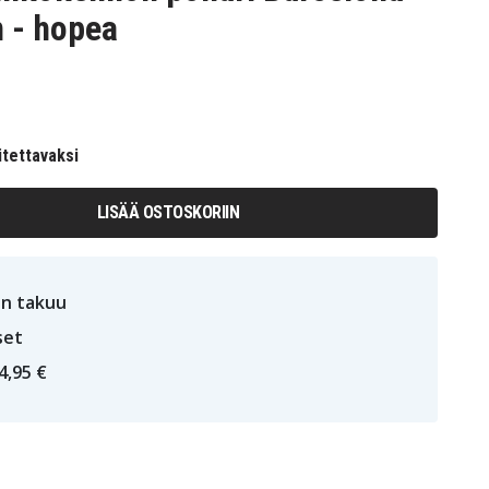
n - hopea
itettavaksi
LISÄÄ OSTOSKORIIN
n takuu
set
4,95 €