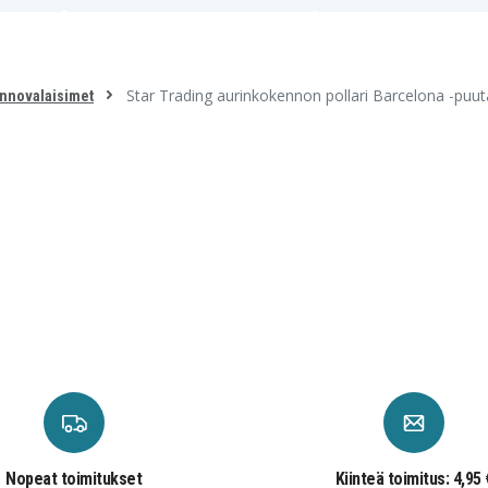
Star Trading aurinkokennon pollari Barcelona -puut
nnovalaisimet
Nopeat toimitukset
Kiinteä toimitus: 4,95 