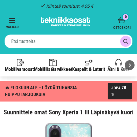
Kiinteä toimitus: 4,95 €
Item
0
3
of
VALIKKO
OSTOSKORI
3
Mobiilivaraosat
Mobiililisätarvikkeet
Kaapelit & Laturit
Ääni & Kuva
P
🔥 ELOKUUN ALE – LÖYDÄ TUHANSIA
70
JOPA
HUIPPUTARJOUKSIA
%
Suunnittele omat Sony Xperia 1 III Läpinäkyvä kuori