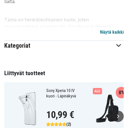
lialta.
Tämä on henkilökohtainen tuote, joten
peruutusoikeus ei koske sitä. Sinulla on kuitenkin
Näytä kaikki
normaalit reklamaatio-oikeudet, jos tuotteessa on
jotain vikaa.
Kategoriat
SOX13-PRINT.154.03-DYOWHITE
Tuotenro
Kuoret
Tuotetyyppi
Liittyvät tuotteet
Monivärinen
Väri
Sony Xperia 10 IV
Muovi
ALE
Materiaali
8%
kuori - Läpinäkyvä
10,99 €
(2)