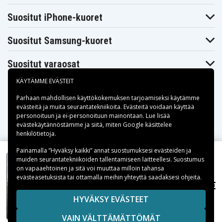
Suositut iPhone-kuoret
Suositut Samsung-kuoret
Suositut varaosat
KÄYTÄMME EVÄSTEIT
Parhaan mahdollisen käyttökokemuksen tarjoamiseksi käytämme
evästeitä
ja muita seurantatekniikoita. Evästeitä voidaan käyttää
personoituun ja ei-personoituun mainontaan. Lue lisää
Maksuvaihtoehdot
evästekäytännöstämme ja siitä, miten
Google käsittelee
henkilötietoja
.
Toimitusvaihtoehdot
Painamalla ”Hyväksy kaikki” annat suostumuksesi evästeiden ja
muiden seurantatekniikoiden tallentamiseen laitteellesi. Suostumus
on vapaaehtoinen ja sitä voi muuttaa milloin tahansa
evästeasetuksista tai ottamalla meihin yhteyttä saadaksesi ohjeita.
13,99 €
Suunnittele omat Sony Xperia 1 III Läpinäkyvä kuori
Copyright © 2026, Spares Nordic AB
HYVÄKSY EVÄSTEET
SIVULLA MAINITUT TAVARAMERKIT OVAT OMISTAJIENSA
VAIN VÄLTTÄMÄTTÖMÄT
OMAISUUTTA.