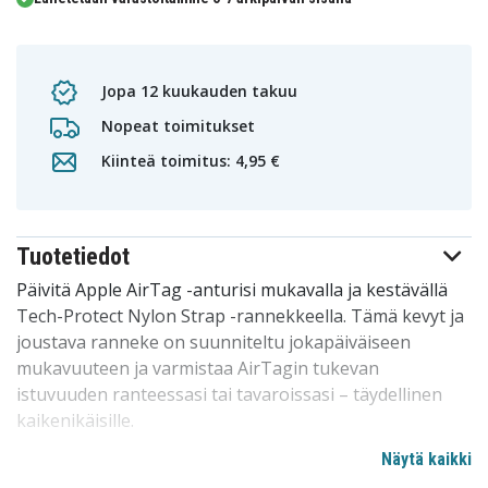
Jopa 12 kuukauden takuu
Nopeat toimitukset
Kiinteä toimitus: 4,95 €
Tuotetiedot
Päivitä Apple AirTag -anturisi mukavalla ja kestävällä
Tech-Protect Nylon Strap -rannekkeella. Tämä kevyt ja
joustava ranneke on suunniteltu jokapäiväiseen
mukavuuteen ja varmistaa AirTagin tukevan
istuvuuden ranteessasi tai tavaroissasi – täydellinen
kaikenikäisille.
Näytä kaikki
Tekniset tiedot: