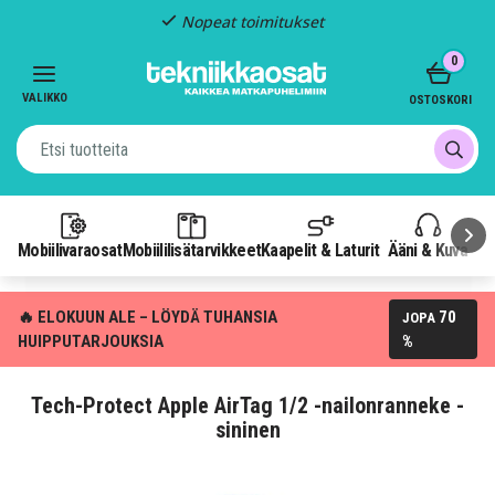
Nopeat toimitukset
Item
0
2
of
VALIKKO
OSTOSKORI
3
Mobiilivaraosat
Mobiililisätarvikkeet
Kaapelit & Laturit
Ääni & Kuva
P
🔥 ELOKUUN ALE – LÖYDÄ TUHANSIA
70
JOPA
HUIPPUTARJOUKSIA
%
Tech-Protect Apple AirTag 1/2 -nailonranneke -
sininen