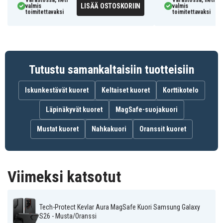
Väri: Musta/Oranssi
Varastossa, heti
Varastossa, heti
LISÄÄ OSTOSKORIIN
valmis
valmis
Materiaali: Muovi
toimitettavaksi
toimitettavaksi
Ominaisuudet: MagSafe-yhteensopiva, jalusta,
kameran suojus
Yhteensopiva kanssa: Samsung Galaxy S26
Tutustu samankaltaisiin tuotteisiin
209531
Tuotenro
Iskunkestävät kuoret
Keltaiset kuoret
Korttikotelo
5906302352401
EAN / GTIN
Läpinäkyvät kuoret
MagSafe-suojakuori
Kuoret
Tuotetyyppi
Mustat kuoret
Nahkakuori
Oranssit kuoret
Tech-Protect
Merkki
Yhteensopiva langattoman latauksen
Ominaisuus
kanssa
Viimeksi katsotut
Oranssi, Musta
Väri
Tech-Protect Kevlar Aura MagSafe Kuori Samsung Galaxy
Muovi
Materiaali
S26 - Musta/Oranssi