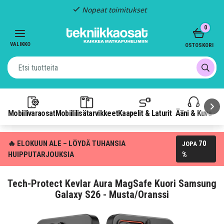
Nopeat toimitukset
Item
0
2
of
VALIKKO
OSTOSKORI
3
Mobiilivaraosat
Mobiililisätarvikkeet
Kaapelit & Laturit
Ääni & Kuva
P
🔥 ELOKUUN ALE – LÖYDÄ TUHANSIA
70
JOPA
HUIPPUTARJOUKSIA
%
Tech-Protect Kevlar Aura MagSafe Kuori Samsung
Galaxy S26 - Musta/Oranssi