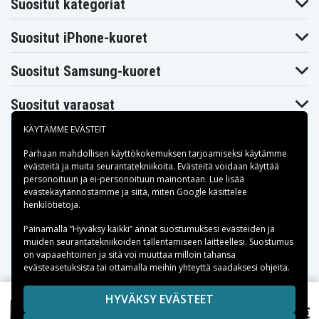
Suositut kategoriat
Suositut iPhone-kuoret
Suositut Samsung-kuoret
Suositut varaosat
KÄYTÄMME EVÄSTEIT
Parhaan mahdollisen käyttökokemuksen tarjoamiseksi käytämme
evästeitä
ja muita seurantatekniikoita. Evästeitä voidaan käyttää
personoituun ja ei-personoituun mainontaan. Lue lisää
Maksuvaihtoehdot
evästekäytännöstämme ja siitä, miten
Google käsittelee
henkilötietoja
.
Toimitusvaihtoehdot
Painamalla ”Hyväksy kaikki” annat suostumuksesi evästeiden ja
muiden seurantatekniikoiden tallentamiseen laitteellesi. Suostumus
on vapaaehtoinen ja sitä voi muuttaa milloin tahansa
evästeasetuksista tai ottamalla meihin yhteyttä saadaksesi ohjeita.
Copyright © 2026, Spares Nordic AB
HYVÄKSY EVÄSTEET
Tech-Protect Kevlar Aura MagSafe Kuori Samsung
SIVULLA MAINITUT TAVARAMERKIT OVAT OMISTAJIENSA
26,23 €