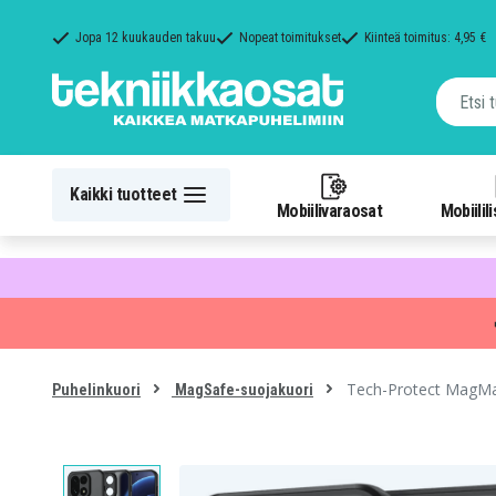
Jopa 12 kuukauden takuu
Nopeat toimitukset
Kiinteä toimitus: 4,95 €
Kaikki tuotteet
Mobiilivaraosat
Mobiilil
Tech-Protect MagMa
Puhelinkuori
MagSafe-suojakuori