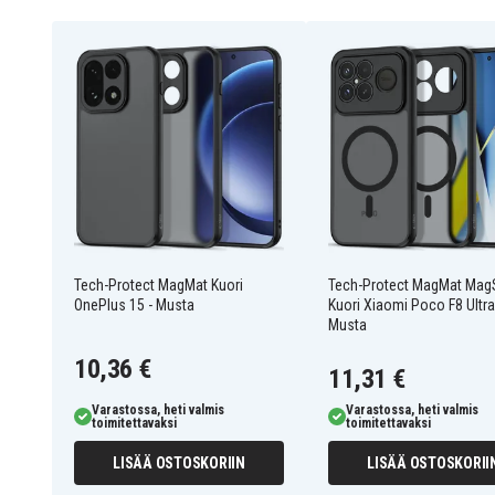
Ominaisuudet: MagSafe-yhteensopiva
Yhteensopiva kanssa: OnePlus 15
205067
Tuotenro
5906302352449
EAN / GTIN
Kuoret
Tuotetyyppi
Tech-Protect
Merkki
Tech-Protect MagMat Kuori
Tech-Protect MagMat Mag
Yhteensopiva langattoman latauk
Ominaisuus
OnePlus 15 - Musta
Kuori Xiaomi Poco F8 Ultra
Musta
Muovi
Materiaali
10,36 €
11,31 €
Varastossa, heti valmis
Varastossa, heti valmis
toimitettavaksi
toimitettavaksi
LISÄÄ OSTOSKORIIN
LISÄÄ OSTOSKORII