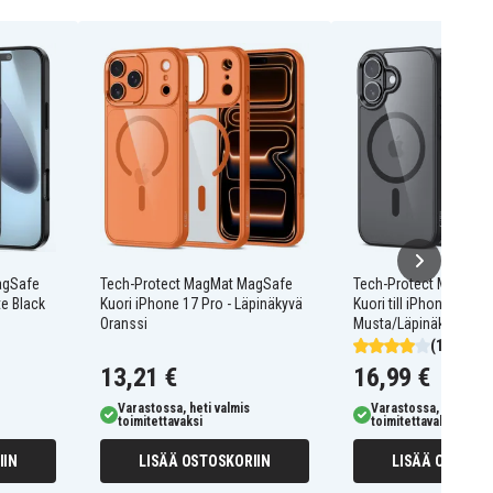
agSafe
Tech-Protect MagMat MagSafe
Tech-Protect MagMat
te Black
Kuori iPhone 17 Pro - Läpinäkyvä
Kuori till iPhone 17 -
Oranssi
Musta/Läpinäkyvä
(1)
13,21 €
16,99 €
Varastossa, heti valmis
Varastossa, heti valm
toimitettavaksi
toimitettavaksi
IIN
LISÄÄ OSTOSKORIIN
LISÄÄ OSTOSKO