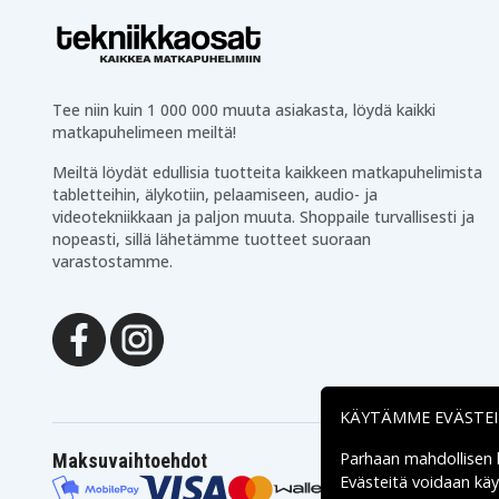
Tee niin kuin 1 000 000 muuta asiakasta, löydä kaikki
matkapuhelimeen meiltä!
Meiltä löydät edullisia tuotteita kaikkeen matkapuhelimista
tabletteihin, älykotiin, pelaamiseen, audio- ja
videotekniikkaan ja paljon muuta. Shoppaile turvallisesti ja
nopeasti, sillä lähetämme tuotteet suoraan
varastostamme.
KÄYTÄMME EVÄSTE
Parhaan mahdollisen
Maksuvaihtoehdot
Evästeitä voidaan kä