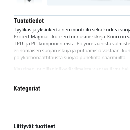
Tuotetiedot
Tyylikäs ja yksinkertainen muotoilu sekä korkea suo
Protect Magmat -kuoren tunnusmerkkejä. Kuori on va
TPU- ja PC-komponenteista. Polyuretaanista valmiste
erinomaisen suojan iskuja ja putoamisia vastaan, kun
polykarbonaattitausta suojaa puhelinta naarmuilta.
Klassinen, puoliläpinäkyvä viimeistely antaa älypuheli
ilmeen. Magmat sisältää myös magneettirenkaan, jo
MagSafe-langattoman laturin kanssa, mikä takaa nop
Kategoriat
Tekniset tiedot:
Merkki: Tech-Protect
Malli: MagMat MagSafe
Väri: Musta
Liittyvät tuotteet
Materiaali: Muovi