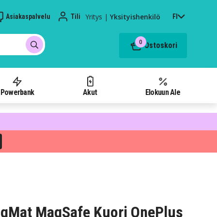
Yritys
|
Yksityishenkilö
Asiakaspalvelu
Tili
FI
0
Ostoskori
Powerbank
Akut
Elokuun Ale
agMat MagSafe Kuori OnePlus