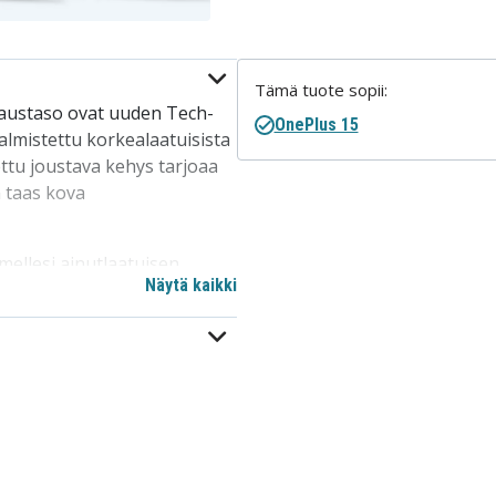
Tämä tuote sopii:
jaustaso ovat uuden Tech-
OnePlus 15
lmistettu korkealaatuisista
ttu joustava kehys tarjoaa
 taas kova
mellesi ainutlaatuisen
Näytä kaikki
ka on yhteensopiva
ean ja helpon latauksen.