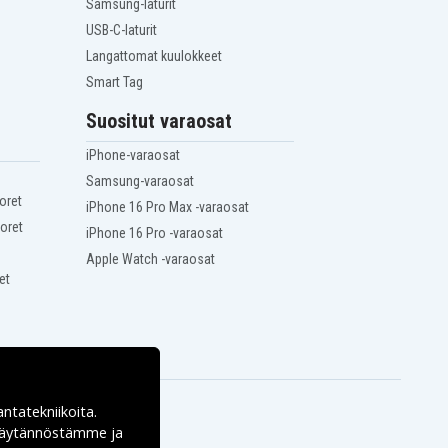
Samsung-laturit
USB-C-laturit
Langattomat kuulokkeet
Smart Tag
Suositut varaosat
iPhone-varaosat
Samsung-varaosat
oret
iPhone 16 Pro Max -varaosat
oret
iPhone 16 Pro -varaosat
Apple Watch -varaosat
et
antatekniikoita.
ekäytännöstämme ja