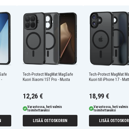
Safe
Tech-Protect MagMat MagSafe
Tech-Protect MagMat M
sen kanssa
 -
Kuori Xiaomi 15T Pro - Musta
Kuori till iPhone 17 - Mat
12,26 €
18,99 €
Varastossa, heti valmis
Varastossa, heti valmis
toimitettavaksi
toimitettavaksi
N
LISÄÄ OSTOSKORIIN
LISÄÄ OSTOSKOR