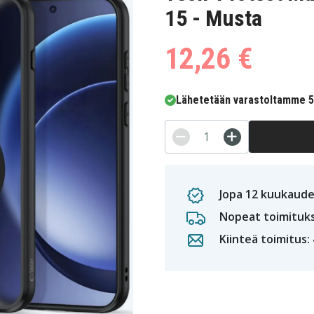
15 - Musta
12,26 €
Lähetetään varastoltamme 5-
Jopa 12 kuukaude
Nopeat toimituk
Kiinteä toimitus: 