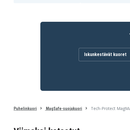
Iskunkestävät kuoret
Tech-Protect MagMa
Puhelinkuori
MagSafe-suojakuori