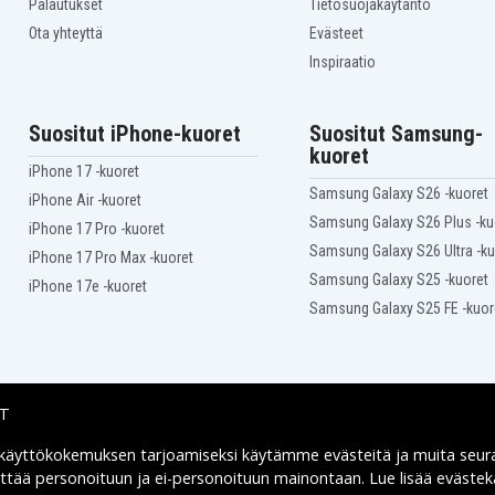
Palautukset
Tietosuojakäytäntö
Ota yhteyttä
Evästeet
Inspiraatio
Suositut iPhone-kuoret
Suositut Samsung-
kuoret
iPhone 17 -kuoret
Samsung Galaxy S26 -kuoret
iPhone Air -kuoret
Samsung Galaxy S26 Plus -ku
iPhone 17 Pro -kuoret
Samsung Galaxy S26 Ultra -ku
iPhone 17 Pro Max -kuoret
Samsung Galaxy S25 -kuoret
iPhone 17e -kuoret
Samsung Galaxy S25 FE -kuor
IT
 käyttökokemuksen tarjoamiseksi käytämme
evästeitä
ja muita seur
Toimitusvaihtoehdot
yttää personoituun ja ei-personoituun mainontaan. Lue lisää eväst