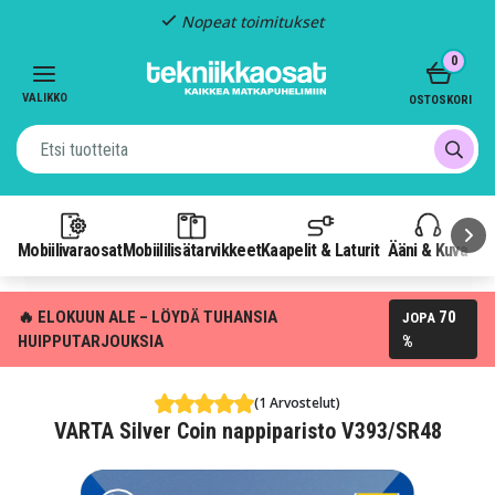
 toimitukset
Kiinteä t
Item
0
3
of
VALIKKO
OSTOSKORI
3
Mobiilivaraosat
Mobiililisätarvikkeet
Kaapelit & Laturit
Ääni & Kuva
P
🔥 ELOKUUN ALE – LÖYDÄ TUHANSIA
70
JOPA
HUIPPUTARJOUKSIA
%
(1 Arvostelut)
VARTA Silver Coin nappiparisto V393/SR48