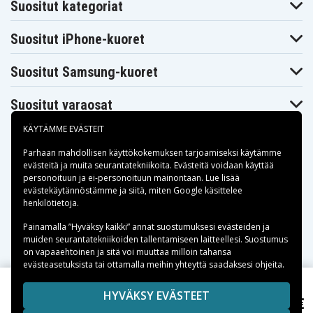
Suositut kategoriat
Suositut iPhone-kuoret
Suositut Samsung-kuoret
Suositut varaosat
KÄYTÄMME EVÄSTEIT
Parhaan mahdollisen käyttökokemuksen tarjoamiseksi käytämme
evästeitä
ja muita seurantatekniikoita. Evästeitä voidaan käyttää
personoituun ja ei-personoituun mainontaan. Lue lisää
Maksuvaihtoehdot
evästekäytännöstämme ja siitä, miten
Google käsittelee
henkilötietoja
.
Toimitusvaihtoehdot
Painamalla ”Hyväksy kaikki” annat suostumuksesi evästeiden ja
muiden seurantatekniikoiden tallentamiseen laitteellesi. Suostumus
on vapaaehtoinen ja sitä voi muuttaa milloin tahansa
evästeasetuksista tai ottamalla meihin yhteyttä saadaksesi ohjeita.
Copyright © 2026, Spares Nordic AB
HYVÄKSY EVÄSTEET
9,50 €
VARTA Silver Coin nappiparisto V393/SR48
SIVULLA MAINITUT TAVARAMERKIT OVAT OMISTAJIENSA