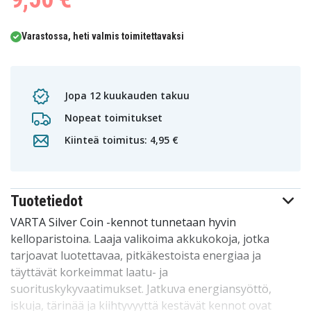
Varastossa, heti valmis toimitettavaksi
Jopa 12 kuukauden takuu
Nopeat toimitukset
Kiinteä toimitus: 4,95 €
Tuotetiedot
VARTA Silver Coin -kennot tunnetaan hyvin
kelloparistoina. Laaja valikoima akkukokoja, jotka
tarjoavat luotettavaa, pitkäkestoista energiaa ja
täyttävät korkeimmat laatu- ja
suorituskykyvaatimukset. Jatkuva energiansyöttö,
iskuja, tärinää ja kiihtyvyyttä kestävät kennot ovat