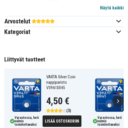
elohopeattomia ja sopivat monenlaisiin kelloihin,
Näytä kaikki
leluihin, laskimiin, kaukosäätimiin ja muihin pieniin
elektronisiin laitteisiin.
Arvostelut
Tekniset tiedot:
Kategoriat
Merkki: Varta
Tuotelinja: Hopeakolikko
Paristotyyppi: Nappiparisto
Liittyvät tuotteet
Akun koko: V393/SR48
Numero pakkauksessa: 1
VARTA Silver Coin
nappiparisto
393101401
Tuotenro
V394/SR45
4008496679348
EAN / GTIN
4,50 €
Akku, Paristo
Tuotetyyppi
(3)
Varastossa, heti
Varastossa, heti
Varta
Merkki
LISÄÄ OSTOSKORIIN
valmis
valmis
toimitettavaksi
toimitettavaksi