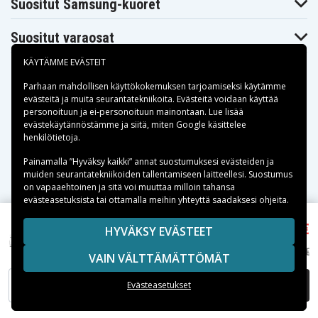
Suositut Samsung-kuoret
Suositut varaosat
KÄYTÄMME EVÄSTEIT
Parhaan mahdollisen käyttökokemuksen tarjoamiseksi käytämme
evästeitä
ja muita seurantatekniikoita. Evästeitä voidaan käyttää
personoituun ja ei-personoituun mainontaan. Lue lisää
Maksuvaihtoehdot
evästekäytännöstämme ja siitä, miten
Google käsittelee
henkilötietoja
.
Toimitusvaihtoehdot
Painamalla ”Hyväksy kaikki” annat suostumuksesi evästeiden ja
muiden seurantatekniikoiden tallentamiseen laitteellesi. Suostumus
on vapaaehtoinen ja sitä voi muuttaa milloin tahansa
evästeasetuksista tai ottamalla meihin yhteyttä saadaksesi ohjeita.
9,55 €
Copyright © 2026, Spares Nordic AB
HYVÄKSY EVÄSTEET
XDcase AirPods Pro 1/2 silikonikorvatyynyt
SIVULLA MAINITUT TAVARAMERKIT OVAT OMISTAJIENSA
paineenalennustoiminnolla XS/S/M/L - valkoinen
11,99 €
VAIN VÄLTTÄMÄTTÖMÄT
OMAISUUTTA.
LISÄÄ OSTOSKORIIN
Evästeasetukset