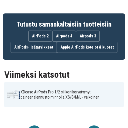
silikonimateriaali mukavaan käyttöön
Parempi istuvuus ja erinomainen äänieristys
Paineenalennusventtiili vähentää paineen
Tutustu samankaltaisiin tuotteisiin
tunnetta korvassa
Käytännöllinen säilytyslaatikko ja
AirPods 2
Airpods 4
Airpods 3
puhdistusvälineet sisältyvät hintaan
AirPods-lisätarvikkeet
Apple AirPods kotelot & kuoret
EDA008677101A
Tuotenro
Hörlurar
Tuotetyyppi
Viimeksi katsotut
Vit
Väri
Silikon
Materiaali
XDcase AirPods Pro 1/2 silikonikorvatyynyt
paineenalennustoiminnolla XS/S/M/L - valkoinen