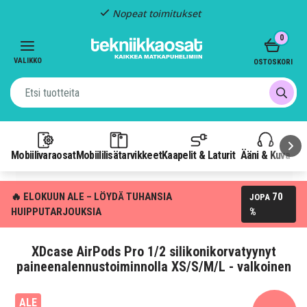
Nopeat toimitukset
Item
0
2
of
VALIKKO
OSTOSKORI
3
Mobiilivaraosat
Mobiililisätarvikkeet
Kaapelit & Laturit
Ääni & Kuva
P
🔥 ELOKUUN ALE – LÖYDÄ TUHANSIA
70
JOPA
HUIPPUTARJOUKSIA
%
XDcase AirPods Pro 1/2 silikonikorvatyynyt
paineenalennustoiminnolla XS/S/M/L - valkoinen
ALE