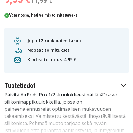
11,99 €
Varastossa, heti valmis toimitettavaksi
Jopa 12 kuukauden takuu
Nopeat toimitukset
Kiinteä toimitus: 4,95 €
Tuotetiedot
Päivitä AirPods Pro 1/2 -kuulokkeesi näillä XDcasen
silikoninappikuulokkeilla, joissa on
paineenalennusreiät optimaalisen mukavuuden
takaamiseksi. Valmistettu kestävästä, ihoystävällisestä
silikonista. Pehmeä muoto tarjoaa sekä hyvän
istuvuuden että parantaa äänieristystä, ja integroidut