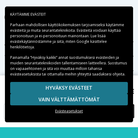
KÄYTÄMME EVÄSTEIT
Parhaan mahdollisen käyttökokemuksen tarjoamiseksi käytämme
evästeitä
ja muita seurantatekniikoita. Evästeitä voidaan käyttää
personoituun ja ei-personoituun mainontaan. Lue lisää
evästekäytännöstämme ja siitä, miten
Google käsittelee
Apua
henkilötietoja
.
Tekniikkaosat.fi
Painamalla ”Hyväksy kaikki” annat suostumuksesi evästeiden ja
muiden seurantatekniikoiden tallentamiseen laitteellesi. Suostumus
on vapaaehtoinen ja sitä voi muuttaa milloin tahansa
Suositut kategoriat
evästeasetuksista tai ottamalla meihin yhteyttä saadaksesi ohjeita.
Suositut iPhone-kuoret
HYVÄKSY EVÄSTEET
13,99 €
Xiaomi 13 Läpinäkyvä Puhelinkotelo Små Hjärtan
VAIN VÄLTTÄMÄTTÖMÄT
Suositut Samsung-kuoret
LISÄÄ OSTOSKORIIN
Evästeasetukset
Suositut varaosat