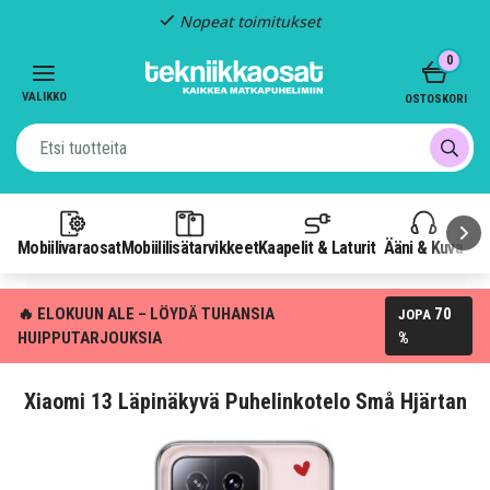
Nopeat toimitukset
Item
0
2
of
VALIKKO
OSTOSKORI
3
Mobiilivaraosat
Mobiililisätarvikkeet
Kaapelit & Laturit
Ääni & Kuva
P
🔥 ELOKUUN ALE – LÖYDÄ TUHANSIA
70
JOPA
HUIPPUTARJOUKSIA
%
Xiaomi 13 Läpinäkyvä Puhelinkotelo Små Hjärtan