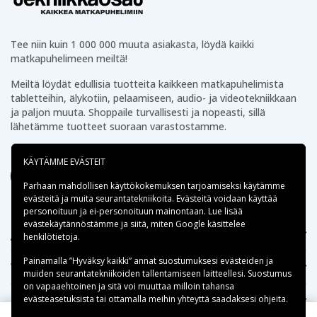
Tee niin kuin 1 000 000 muuta asiakasta, löydä kaikki
matkapuhelimeen meiltä!
Meiltä löydät edullisia tuotteita kaikkeen matkapuhelimista
tabletteihin, älykotiin, pelaamiseen, audio- ja videotekniikkaan
ja paljon muuta. Shoppaile turvallisesti ja nopeasti, sillä
lähetämme tuotteet suoraan varastostamme.
KÄYTÄMME EVÄSTEIT
Parhaan mahdollisen käyttökokemuksen tarjoamiseksi käytämme
evästeitä
ja muita seurantatekniikoita. Evästeitä voidaan käyttää
personoituun ja ei-personoituun mainontaan. Lue lisää
evästekäytännöstämme ja siitä, miten
Google käsittelee
Apua
henkilötietoja
.
Painamalla ”Hyväksy kaikki” annat suostumuksesi evästeiden ja
Tekniikkaosat.fi
muiden seurantatekniikoiden tallentamiseen laitteellesi. Suostumus
on vapaaehtoinen ja sitä voi muuttaa milloin tahansa
evästeasetuksista tai ottamalla meihin yhteyttä saadaksesi ohjeita.
Suositut kategoriat