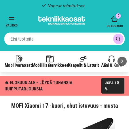
Kiinteä toimitus: 4,95 €
Item
0
3
of
VALIKKO
OSTOSKORI
3
Mobiilivaraosat
Mobiililisätarvikkeet
Kaapelit & Laturit
Ääni & Kuva
P
🔥 ELOKUUN ALE – LÖYDÄ TUHANSIA
70
JOPA
HUIPPUTARJOUKSIA
%
MOFI Xiaomi 17 -kuori, ohut istuvuus - musta