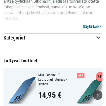
antaa tyylikkään ulkonäön ja edistää turvallista otetta
jokapäiväisessä elämässä, samalla kun kotelo on
erittäin ohut ja kevyt säilyttäen puhelimen sulavan
muodon.
Näytä kaikki
Tekniset tiedot:
Merkki:
MOFI
Kategoriat
Väri:
Musta
Materiaali:
PC (muovi)
Ominaisuudet:
Ohut suojakuori,
himmeä/sormenjälkiä hylkivä pinta
Liittyvät tuotteet
Yhteensopiva:
Xiaomi 17
MOFI Xiaomi 17 -kuori edut - musta
MOFI Xiaomi 17 -
ALE
24%
kuori, ohut istuvuus -
Erittäin ohut muotoilu, joka ei tee puhelimesta
sininen
kömpelöä
14,95 €
Mattapinta vähentää sormenjälkiä ja tarjoaa
hyvän pidon
Kevyt ja vahva suoja jokapäiväisiä kolhuja ja