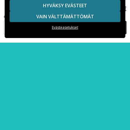
HYVÄKSY EVÄSTEET
Suositut iPhone-kuoret
14,95 €
MOFI Xiaomi 17 -kuori, ohut istuvuus - musta
VAIN VÄLTTÄMÄTTÖMÄT
Suositut Samsung-kuoret
LISÄÄ OSTOSKORIIN
Evästeasetukset
Suositut varaosat
Maksuvaihtoehdot
Toimitusvaihtoehdot
Copyright © 2026, Spares Nordic AB
SIVULLA MAINITUT TAVARAMERKIT OVAT OMISTAJIENSA
OMAISUUTTA.